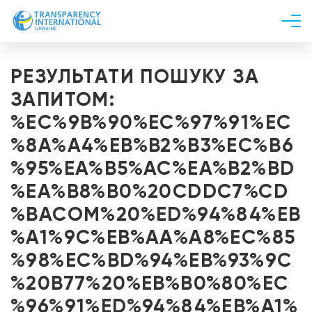
Про нас
РЕЗУЛЬТАТИ ПОШУКУ ЗА
Новини
ЗАПИТОМ:
Дослідження
%EC%9B%90%EC%97%91%EC
Напрями роботи
%8A%A4%EB%B2%B3%EC%B6
Долучитися
%95%EA%B5%AC%EA%B2%BD
%EA%B8%B0%20CDDC7%CD
%BACOM%20%ED%94%84%EB
%A1%9C%EB%AA%A8%EC%85
%98%EC%BD%94%EB%93%9C
%20B77%20%EB%B0%80%EC
%96%91%ED%94%84%EB%A1%