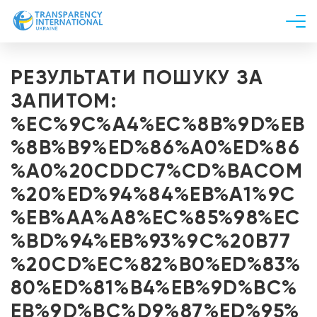
Про нас
РЕЗУЛЬТАТИ ПОШУКУ ЗА
Новини
ЗАПИТОМ:
Дослідження
%EC%9C%A4%EC%8B%9D%EB
Напрями роботи
%8B%B9%ED%86%A0%ED%86
Долучитися
%A0%20CDDC7%CD%BACOM
%20%ED%94%84%EB%A1%9C
%EB%AA%A8%EC%85%98%EC
%BD%94%EB%93%9C%20B77
%20CD%EC%82%B0%ED%83%
80%ED%81%B4%EB%9D%BC%
EB%9D%BC%D9%87%ED%95%