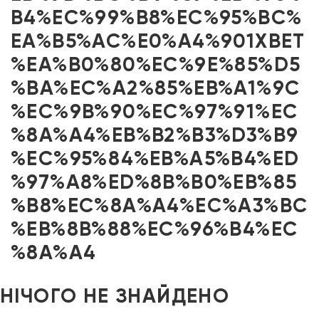
B4%EC%99%B8%EC%95%BC%
EA%B5%AC%E0%A4%901XBET
%EA%B0%80%EC%9E%85%D5
%BA%EC%A2%85%EB%A1%9C
%EC%9B%90%EC%97%91%EC
%8A%A4%EB%B2%B3%D3%B9
%EC%95%84%EB%A5%B4%ED
%97%A8%ED%8B%B0%EB%85
%B8%EC%8A%A4%EC%A3%BC
%EB%8B%88%EC%96%B4%EC
%8A%A4
НІЧОГО НЕ ЗНАЙДЕНО