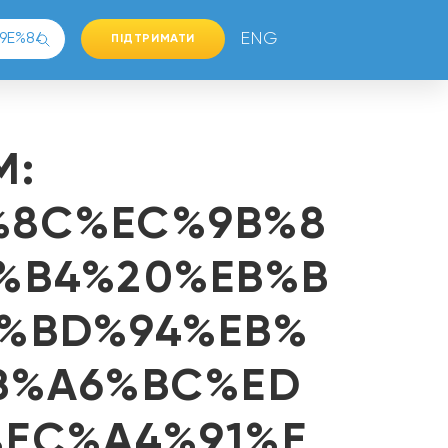
ENG
ПІДТРИМАТИ
М:
%8C%EC%9B%8
%B4%20%EB%B
%BD%94%EB%
B%A6%BC%ED
EC%A4%91%E