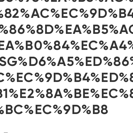
%82%AC%EC%9D%B
B%86%8D%EA%B5%A
EA%B0%84%EC%A4%
PSG%D6%A5%ED%86
C%EC%9D%B4%ED%
B1%E2%8A%BE%EC%
%BC%EC%9D%B8