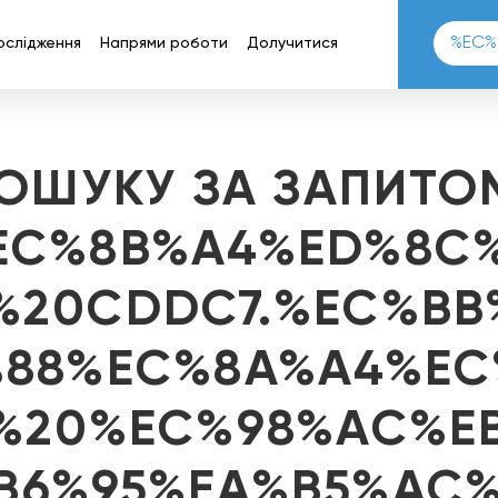
ослідження
Напрями роботи
Долучитися
ПОШУКУ ЗА ЗАПИТО
EC%8B%A4%ED%8C
%20CDDC7.%EC%BB
%88%EC%8A%A4%EC
7%20%EC%98%AC%E
B6%95%EA%B5%AC%