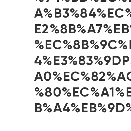
A%B3%84%EC
E2%8B%A7%E
%EC%8B%9C%
4%E3%83%9D
A0%EC%82%A
%80%EC%A1%
B%A4%EB%9D