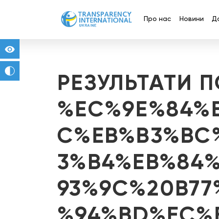
Про нас
Новини
Д
for people with visual impairment
change to b/w
РЕЗУЛЬТАТИ 
%EC%9E%84%
C%EB%B3%BC
3%B4%EB%84
93%9C%20B7
%94%BD%EC%