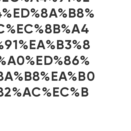
4%ED%8A%B8%
C%EC%8B%A4
91%EA%B3%8
%A0%ED%86%
8A%B8%EA%B0
82%AC%EC%B