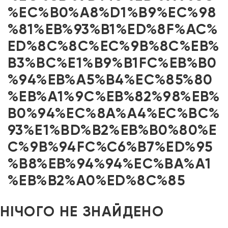
%EC%B0%A8%D1%B9%EC%98
%81%EB%93%B1%ED%8F%AC%
ED%8C%8C%EC%9B%8C%EB%
B3%BC%E1%B9%B1FC%EB%B0
%94%EB%A5%B4%EC%85%80
%EB%A1%9C%EB%82%98%EB%
B0%94%EC%8A%A4%EC%BC%
93%E1%BD%B2%EB%B0%80%E
C%9B%94FC%C6%B7%ED%95
%B8%EB%94%94%EC%BA%A1
%EB%B2%A0%ED%8C%85
НІЧОГО НЕ ЗНАЙДЕНО