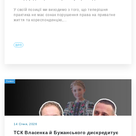
У своїй позиції ми виходимо з того, що теперішня
практика не має ознак порушення права на приватне
життя та кореспонденцію,…
ВРП
Заява
14 Січня, 2026
ТСК Власенка й Бужанського дискредитує