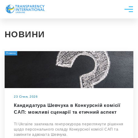
Про нас
НОВИНИ
Новини
Дослідження
Новина
Напрями роботи
Долучитися
23 Січня, 2026
Кандидатура Шевчука в Конкурсній комісії
САП: можливі сценарії та етичний аспект
TI Ukraine закликала генпрокурора переглянути рішення
щодо персонального складу Конкурсної комісії САП та
замінити адвоката Шевчука.