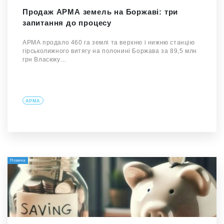
Продаж АРМА земель на Боржаві: три
запитання до процесу
АРМА продало 460 га землі та верхню і нижню станцію
гірськолижного витягу на полонині Боржава за 89,5 млн
грн Власюку…
АРМА
Новина