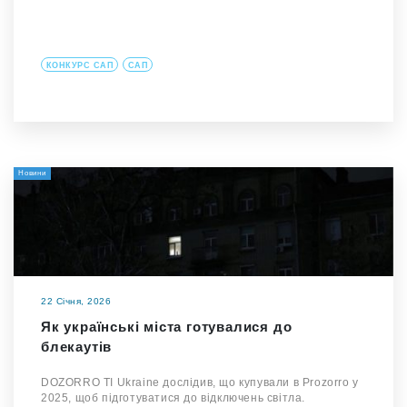
КОНКУРС САП
САП
Новини
22 Січня, 2026
Як українські міста готувалися до
блекаутів
DOZORRO TI Ukraine дослідив, що купували в Prozorro у
2025, щоб підготуватися до відключень світла.