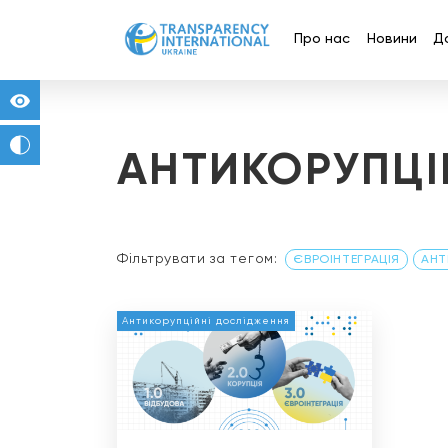
Про нас
Новини
Д
for people with visual impairment
change to b/w
АНТИКОРУПЦІ
Фільтрувати за тегом:
ЄВРОІНТЕГРАЦІЯ
АНТ
Антикорупційні дослідження