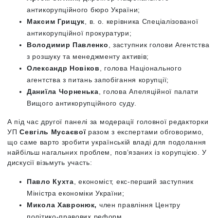
антикорупційного бюро України;
Максим Грищук
, в. о. керівника Спеціалізованої
антикорупційної прокуратури;
Володимир Павленко
, заступник голови Агентства
з розшуку та менеджменту активів;
Олександр Новіков
, голова Національного
агентства з питань запобігання корупції;
Даниїла Чорненька
, голова Апеляційної палати
Вищого антикорупційного суду.
А під час другої панелі за модерації головної редакторки
УП
Севгіль Мусаєвої
разом з експертами обговоримо,
що саме варто зробити українській владі для подолання
найбільш нагальних проблем, пов’язаних із корупцією. У
дискусії візьмуть участь:
Павло Кухта
, економіст, екс-перший заступник
Міністра економіки України;
Микола Хавронюк,
член правління Центру
політико-правових реформ.