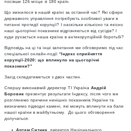
посівши 126 місце зі 180 країн.
Що змінилося в нашій країні за останній час? Які сфери
державного управління потребують особливої уваги в
питанні протидії корупції? І наскільки кількісно та якісно
наші цьогорічні показники відрізняються від сусідів? І
куди рухається наша країна в антикорупційній боротьбі?
Відповідь на ці та інші запитання ми обговоримо під час
спеціальної онлайн-події
“Індекс сприйняття
корупції-2020: що вплинуло на цьогорічні
показники?”
Захід складатиметься з двох частин.
Спершу виконавчий директор ТІ Україна
Андрій
Боровик
презентує результати Індексу, після чого ми
розглянемо причини нинішніх показників України та
визначимо підводні камені, які можуть вплинути на бали
нашої країни в майбутньому. До цього обговорення
долучаться:
Артем Ситник
, директор Національного