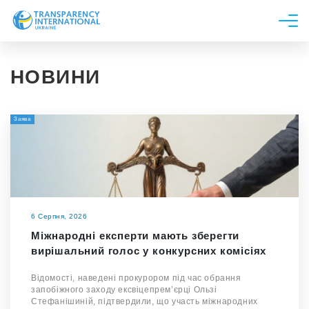
Про нас
НОВИНИ
Новини
Дослідження
Заява
Напрями роботи
Долучитися
6 Серпня, 2026
Міжнародні експерти мають зберегти
вирішальний голос у конкурсних комісіях
Відомості, наведені прокурором під час обрання
запобіжного заходу ексвіцепрем’єрці Ользі
Стефанішиній, підтвердили, що участь міжнародних