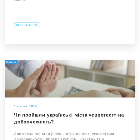
BI PROZORRO
Новина
1 Липня, 2026
Чи пройшли українські міста «євротест» на
доброчесність?
Аналітики оцінили рівень розвиненості екосистеми
доброчесності і протидії корупції у містах та її