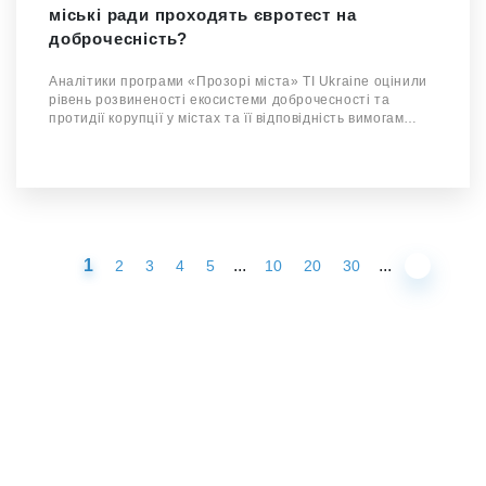
міські ради проходять євротест на
доброчесність?
Аналітики програми «Прозорі міста» TI Ukraine оцінили
рівень розвиненості екосистеми доброчесності та
протидії корупції у містах та її відповідність вимогам…
1
...
...
2
3
4
5
10
20
30