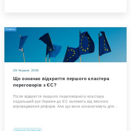
Новина
29 Червня, 2026
Що означає відкриття першого кластера
переговорів з ЄС?
Після відкриття першого переговорного кластера
подальший рух України до ЄС залежить від якісного
впровадження реформ. Але що вони означатимуть для…
ЄВРОІНТЕГРАЦІЯ