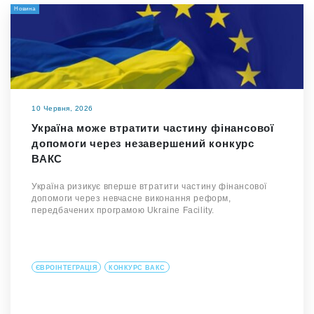
Новина
10 Червня, 2026
Україна може втратити частину фінансової
допомоги через незавершений конкурс
ВАКС
Україна ризикує вперше втратити частину фінансової
допомоги через невчасне виконання реформ,
передбачених програмою Ukraine Facility.
ЄВРОІНТЕГРАЦІЯ
КОНКУРС ВАКС