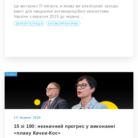
Це матеріал TI Ukraine, в якому ми аналізуємо заходи,
вжиті для зміцнення антикорупційної екосистеми
України з вересня 2025 до червня…
ЄВРОІНТЕГРАЦІЯ
АНТИКОРРЕФОРМА
Новина
23 Червня, 2026
15 зі 100: незначний прогрес у виконанні
«плану Качки-Кос»