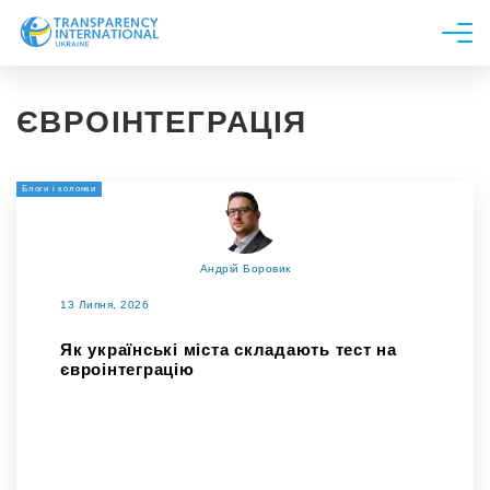
Про нас
ЄВРОІНТЕГРАЦІЯ
Новини
Дослідження
Блоги і колонки
Напрями роботи
Долучитися
Андрій Боровик
13 Липня, 2026
Як українські міста складають тест на
євроінтеграцію