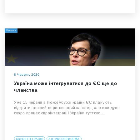
Новина
8 Червня, 2026
Україна може інтегруватися до ЄС ще до
членства
Уже 15 червня в Люксембурзі країни ЄС планують
відкрити перший переговорний кластер, але вже дуже
скоро процес євроінтеграції України суттєво…
ЄВРОІНТЕГРАЦІЯ
АНТИКОРРЕФОРМА