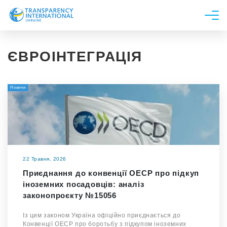
Про нас
ЄВРОІНТЕГРАЦІЯ
Новини
Дослідження
Новини
Напрями роботи
Долучитися
22 Травня, 2026
Приєднання до конвенції OEСР про підкуп
іноземних посадовців: аналіз
законопроєкту №15056
Із цим законом Україна офіційно приєднається до
Конвенції ОЕСР про боротьбу з підкупом іноземних