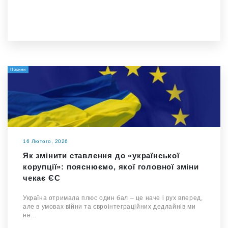
Новини
16 Лютого, 2026
Як змінити ставлення до «української
корупції»: пояснюємо, якої головної зміни
чекає ЄС
Україна отримала плюс один бал – це наче і рух вперед,
але в умовах війни та євроінтеграційних дедлайнів ми
не…