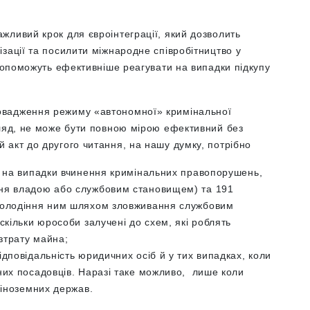
жливий крок для євроінтеграції, який дозволить
зації та посилити міжнародне співробітництво у
 допоможуть ефективніше реагувати на випадки підкупу
овадження режиму «автономної» кримінальної
гляд, не може бути повною мірою ефективний без
 акт до другого читання, на нашу думку, потрібно
і на випадки вчинення кримінальних правопорушень,
ня владою або службовим становищем) та 191
володіння ним шляхом зловживання службовим
скільки юрособи залучені до схем, які роблять
зтрату майна;
дповідальність юридичних осіб й у тих випадках, коли
них посадовців. Наразі таке можливо, лише коли
 іноземних держав.