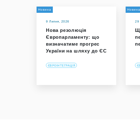
Новина
Новин
9 Липня, 2026
29
Нова резолюція
Щ
Європарламенту: що
п
визначатиме прогрес
п
України на шляху до ЄС
ЄВРОІНТЕГРАЦІЯ
Є