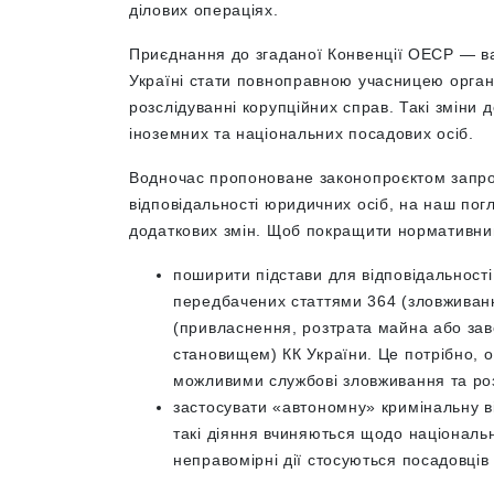
ділових операціях.
Приєднання до згаданої Конвенції ОЕСР — ва
Україні стати повноправною учасницею органі
розслідуванні корупційних справ. Такі зміни
іноземних та національних посадових осіб.
Водночас пропоноване законопроєктом запр
відповідальності юридичних осіб, на наш по
додаткових змін. Щоб покращити нормативний
поширити підстави для відповідальност
передбачених статтями 364 (зловживан
(привласнення, розтрата майна або за
становищем) КК України. Це потрібно, о
можливими службові зловживання та ро
застосувати «автономну» кримінальну ві
такі діяння вчиняються щодо національ
неправомірні дії стосуються посадовців