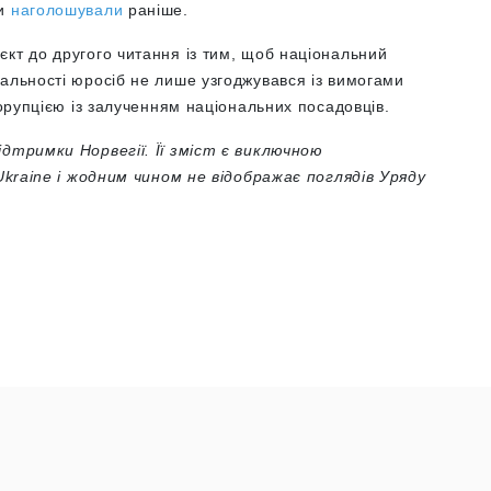
ми
наголошували
раніше.
кт до другого читання із тим, щоб національний
альності юросіб не лише узгоджувався із вимогами
корупцією із залученням національних посадовців.
ідтримки Норвегії. Її зміст є виключною
 Ukraine і жодним чином не відображає поглядів Уряду