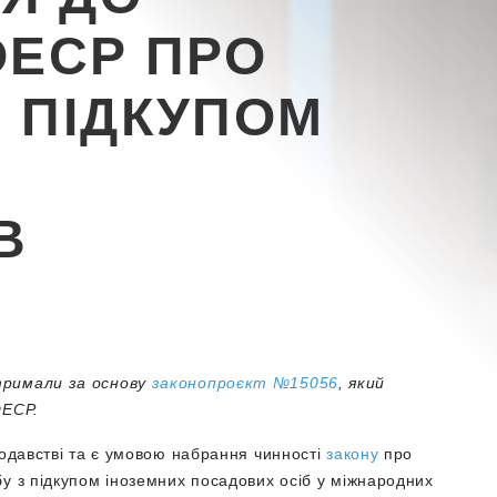
ОЕСР ПРО
 ПІДКУПОМ
В
тримали за основу
законопроєкт №15056
, який
 OEСР.
нодавстві та є умовою набрання чинності
закону
про
у з підкупом іноземних посадових осіб у міжнародних