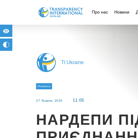
Про нас
Новини
for people with visual impairment
change to b/w
TI Ukraine
Новина
11:05
27 Травня, 2026
НАРДЕПИ П
ПРИЄДНАНН