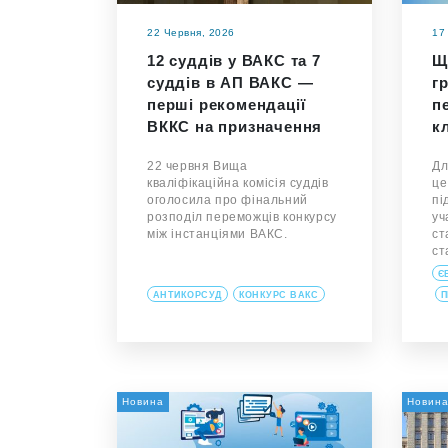
22 Червня, 2026
17
12 суддів у ВАКС та 7
Щ
суддів в АП ВАКС —
г
перші рекомендації
п
ВККС на призначення
к
22 червня Вища
Дл
кваліфікаційна комісія суддів
це
оголосила про фінальний
пі
розподіл переможців конкурсу
уч
між інстанціями ВАКС.
ст
ст
Є
АНТИКОРСУД
КОНКУРС ВАКС
П
Новина
Новин