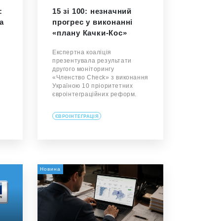
:
15 зі 100: незначний
а
прогрес у виконанні
«плану Качки-Кос»
Експертна коаліція
презентувала результати
другого моніторингу
а
«Членство Check» з виконання
Україною 10 пріоритетних
євроінтеграційних реформ.
ЄВРОІНТЕГРАЦІЯ
Новина