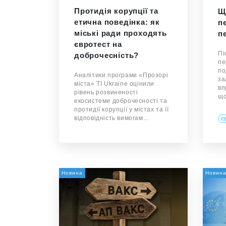
Протидія корупції та
Щ
етична поведінка: як
п
міські ради проходять
п
євротест на
Пі
доброчесність?
пе
по
Аналітики програми «Прозорі
за
міста» TI Ukraine оцінили
вп
рівень розвиненості
що
екосистеми доброчесності та
протидії корупції у містах та її
відповідність вимогам…
Є
Новина
Новин