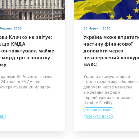
 Червня, 2026
10 Червня, 2026
оки Кличко не звітує:
Україна може втратит
а що КМДА
частину фінансової
аконтрактувала майже
допомоги через
6 млрд грн з початку
незавершений конкур
оку
ВАКС
 даними BI Prozorro, з січня
Україна ризикує вперше
 24 травня КМДА вже
втратити частину фінансово
контрактувала 26 млрд грн
допомоги через невчасне
виконання реформ,
передбачених програмою
Ukraine Facility.
ЄВРОІНТЕГРАЦІЯ
ИЇВ
КОНКУРС ВАКС