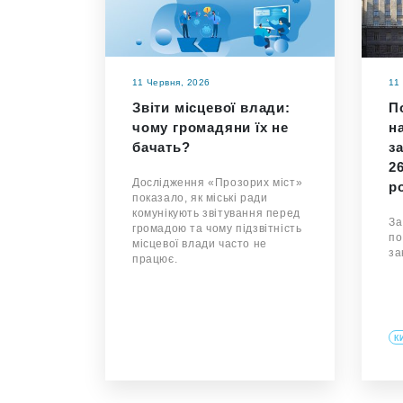
11 Червня, 2026
11
Звіти місцевої влади:
П
чому громадяни їх не
н
бачать?
з
2
Дослідження «Прозорих міст»
р
показало, як міські ради
комунікують звітування перед
За
громадою та чому підзвітність
по
місцевої влади часто не
за
працює.
К