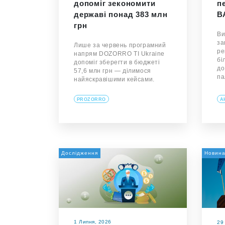
допоміг зекономити
п
державі понад 383 млн
В
грн
Ви
за
Лише за червень програмний
ре
напрям DOZORRO TI Ukraine
бі
допоміг зберегти в бюджеті
до
57,6 млн грн — ділимося
па
найяскравішими кейсами.
PROZORRO
А
Дослідження
Новин
1 Липня, 2026
29