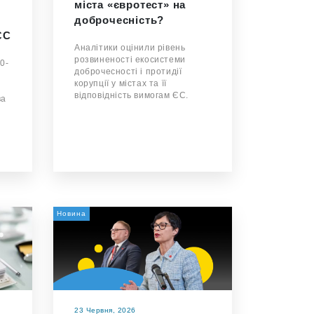
міста «євротест» на
доброчесність?
ЄС
Аналітики оцінили рівень
розвиненості екосистеми
0-
доброчесності і протидії
корупції у містах та її
відповідність вимогам ЄС.
ва
Новина
23 Червня, 2026