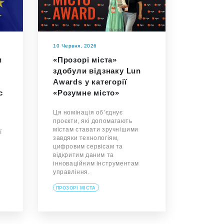
10 Червня, 2026
и
«Прозорі міста»
здобули відзнаку Lun
Awards у категорії
с
«Розумне місто»
Ця номінація об’єднує
проєкти, які допомагають
містам ставати зручнішими
ї
завдяки технологіям,
цифровим сервісам та
відкритим даним та
інноваційним інструментам
управління.
ПРОЗОРІ МІСТА