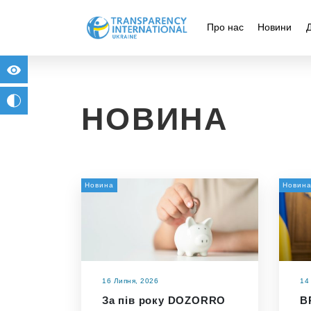
Про нас
Новини
for people with visual impairment
change to b/w
НОВИНА
Новина
Новин
16 Липня, 2026
14
За пів року DOZORRO
В