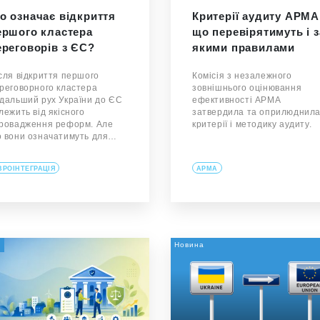
о означає відкриття
Критерії аудиту АРМА
ершого кластера
що перевірятимуть і з
ереговорів з ЄС?
якими правилами
сля відкриття першого
Комісія з незалежного
реговорного кластера
зовнішнього оцінювання
дальший рух України до ЄС
ефективності АРМА
лежить від якісного
затвердила та оприлюднил
ровадження реформ. Але
критерії і методику аудиту.
 вони означатимуть для…
ВРОІНТЕГРАЦІЯ
АРМА
а
Новина