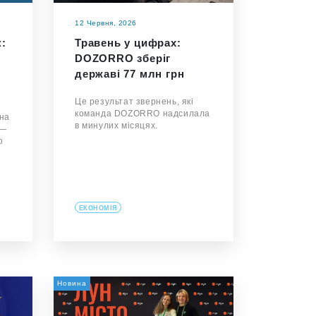
12 Червня, 2026
к:
Травень у цифрах:
DOZORRO зберіг
державі 77 млн грн
Це результат звернень, які
команда DOZORRO надсилала
 на
в минулих місяцях.
 —
о
ЕКОНОМІЯ
Новина