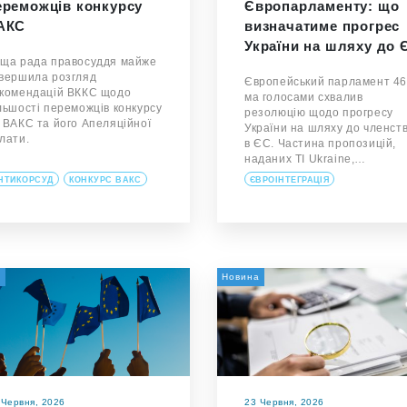
ереможців конкурсу
Європарламенту: що
АКС
визначатиме прогрес
України на шляху до 
ща рада правосуддя майже
вершила розгляд
Європейський парламент 46
комендацій ВККС щодо
ма голосами схвалив
льшості переможців конкурсу
резолюцію щодо прогресу
 ВАКС та його Апеляційної
України на шляху до членст
лати.
в ЄС. Частина пропозицій,
наданих TI Ukraine,…
НТИКОРСУД
КОНКУРС ВАКС
ЄВРОІНТЕГРАЦІЯ
а
Новина
 Червня, 2026
23 Червня, 2026