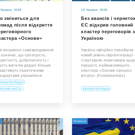
 Червня, 2026
15 Червня, 2026
о зміниться для
Без авансів і чернето
ромад після відкриття
ЄС відкрив головний
ереговорного
кластер переговорів з
ластера «Основи»
Україною
я місцевого самоврядування
Україна офіційно перейшла
 означає, що прозорість,
новий рівень євроінтеграції
дзвітність, доброчесність і
стартували переговори щод
асть жителів дедалі більше
першого, найважливішого
аватимуть практичними
кластера «Основи процесу
андартами управління.
вступу» (Fundamentals).
ВРОІНТЕГРАЦІЯ
РОЗОРІ МІСТА
ЄВРОІНТЕГРАЦІЯ
а
Новина