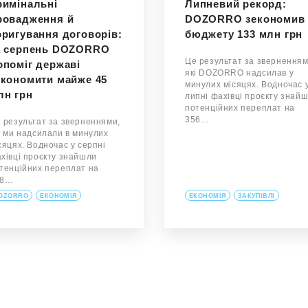
римінальні
Липневий рекорд:
ровадження й
DOZORRO зекономив
оригування договорів:
бюджету 133 млн грн
а серпень DOZORRO
Це результат за зверненням
опоміг державі
які DOZORRO надсилав у
економити майже 45
минулих місяцях. Водночас 
лн грн
липні фахівці проєкту знай
потенційних переплат на
356…
 результат за зверненнями,
і ми надсилали в минулих
сяцях. Водночас у серпні
хівці проєкту знайшли
тенційних переплат на
78…
OZORRO
ЕКОНОМІЯ
ЕКОНОМІЯ
ЗАКУПІВЛІ