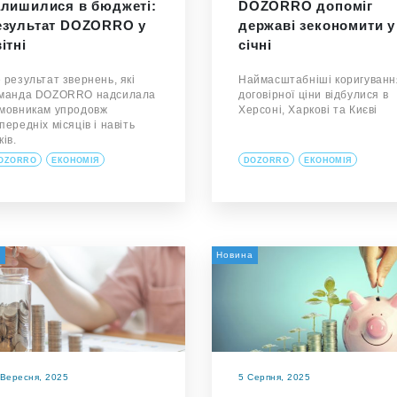
алишилися в бюджеті:
DOZORRO допоміг
езультат DOZORRO у
державі зекономити у
ітні
січні
 результат звернень, які
Наймасштабніші коригуванн
манда DOZORRO надсилала
договірної ціни відбулися в
мовникам упродовж
Херсоні, Харкові та Києві
передніх місяців і навіть
ків.
OZORRO
ЕКОНОМІЯ
DOZORRO
ЕКОНОМІЯ
а
Новина
 Вересня, 2025
5 Серпня, 2025