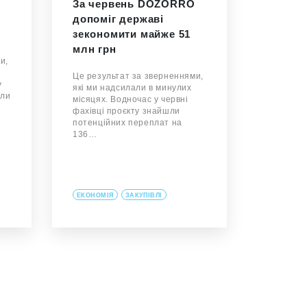
За червень DOZORRO
допоміг державі
зекономити майже 51
млн грн
и,
Це результат за зверненнями,
у
які ми надсилали в минулих
шли
місяцях. Водночас у червні
фахівці проєкту знайшли
потенційних переплат на
136…
ЕКОНОМІЯ
ЗАКУПІВЛІ