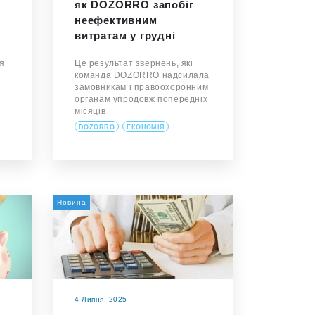
як DOZORRO запобіг
неефективним
витратам у грудні
я
Це результат звернень, які
команда DOZORRO надсилала
замовникам і правоохоронним
органам упродовж попередніх
місяців
DOZORRO
ЕКОНОМІЯ
Новина
4 Липня, 2025