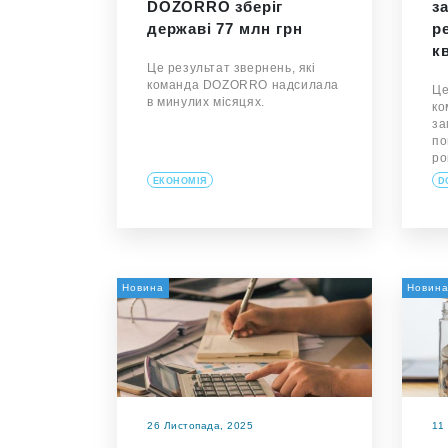
DOZORRO зберіг
з
державі 77 млн грн
р
кв
Це результат звернень, які
команда DOZORRO надсилала
Це
в минулих місяцях.
ко
за
по
ро
ЕКОНОМІЯ
D
Новина
Новин
26 Листопада, 2025
11