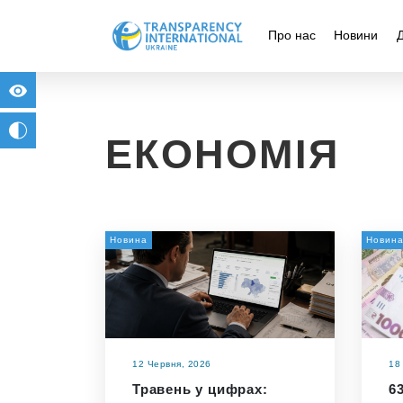
Про нас
Новини
for people with visual impairment
change to b/w
ЕКОНОМІЯ
Новина
Новин
12 Червня, 2026
18
Травень у цифрах:
6