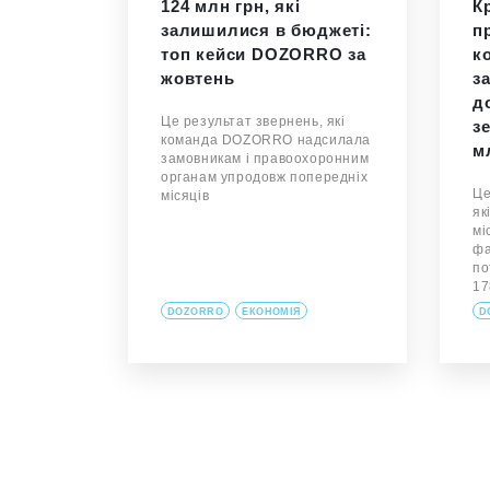
124 млн грн, які
К
залишилися в бюджеті:
п
топ кейси DOZORRO за
к
жовтень
з
д
Це результат звернень, які
з
команда DOZORRO надсилала
м
замовникам і правоохоронним
органам упродовж попередніх
Це
місяців
як
мі
фа
по
1
DOZORRO
ЕКОНОМІЯ
D