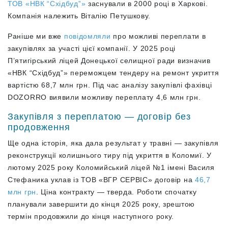
ТОВ «НВК “Східбуд”»
заснували в 2000 році в Харкові.
Компанія належить Віталію Петушкову.
Раніше ми вже
повідомляли
про можливі переплати в
закупівлях за участі цієї компанії. У 2025 році
П’ятигірський ліцей Донецької селищної ради визначив
«НВК “Східбуд”» переможцем тендеру на ремонт укриття
вартістю 68,7 млн грн. Під час аналізу закупівлі фахівці
DOZORRO виявили можливу переплату 4,6 млн грн.
Закупівля з переплатою
—
договір без
продовження
Ще одна історія, яка дала результат у травні
—
закупівля
реконструкції колишнього тиру під укриття в Коломиї. У
лютому 2025 року Коломийський ліцей №1 імені Василя
Стефаника уклав із ТОВ «ВГР СЕРВІС» договір на
46,7
млн грн
. Ціна контракту
—
тверда. Роботи спочатку
планували завершити до кінця 2025 року, зрештою
термін продовжили до кінця наступного року.