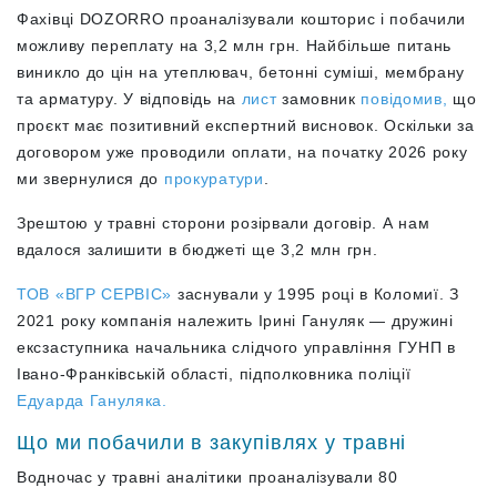
Фахівці DOZORRO проаналізували кошторис і побачили
можливу переплату на 3,2 млн грн. Найбільше питань
виникло до цін на утеплювач, бетонні суміші, мембрану
та арматуру.
У відповідь на
лист
замовник
повідомив,
що
проєкт має позитивний експертний висновок. Оскільки за
договором уже проводили оплати, на початку 2026 року
ми звернулися до
прокуратури
.
Зрештою у травні сторони розірвали договір. А нам
вдалося залишити в бюджеті ще 3,2 млн грн.
ТОВ «ВГР СЕРВІС»
заснували у 1995 році в Коломиї. З
2021 року компанія належить Ірині Гануляк — дружині
ексзаступника начальника слідчого управління ГУНП в
Івано-Франківській області, підполковника поліції
Едуарда Гануляка.
Що ми побачили в закупівлях у травні
Водночас у травні
аналітики проаналізували 80