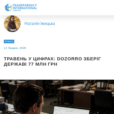
Про нас
Наталія Іжицька
Новини
Дослідження
Новина
Напрями роботи
12 Червня, 2026
Долучитися
ТРАВЕНЬ У ЦИФРАХ: DOZORRO ЗБЕРІГ
ДЕРЖАВІ 77 МЛН ГРН