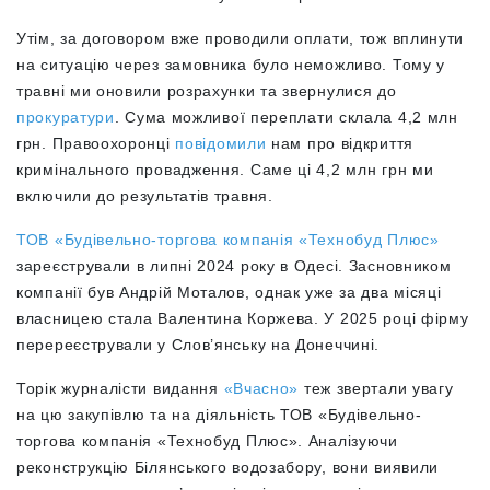
Утім, за договором вже проводили оплати, тож вплинути
на ситуацію через замовника було неможливо. Тому у
травні ми оновили розрахунки та звернулися до
прокуратури
. Сума можливої переплати склала 4,2 млн
грн. Правоохоронці
повідомили
нам про відкриття
кримінального провадження. Саме ці 4,2 млн грн ми
включили до результатів травня.
ТОВ «Будівельно-торгова компанія «Технобуд Плюс»
зареєстрували в липні 2024 року в Одесі. Засновником
компанії був Андрій Моталов, однак уже за два місяці
власницею стала Валентина Коржева. У 2025 році фірму
перереєстрували у Слов’янську на Донеччині.
Торік журналісти видання
«Вчасно»
теж звертали увагу
на цю закупівлю та на діяльність ТОВ «Будівельно-
торгова компанія «Технобуд Плюс». Аналізуючи
реконструкцію Білянського водозабору, вони виявили