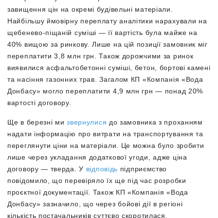
завищення цін на окремі будівельні матеріали.
Найбільшу ймовірну переплату аналітики нарахували на
щебенево-піщаній суміші — її вартість була майже на
40% вищою за ринкову. Лише на цій позиції замовник міг
переплатити 3,8 млн грн. Також дорожчими за ринок
виявилися асфальтобетонні суміші, бетон, бортові камені
та насіння газонних трав. Загалом КП «Компанія «Вода
Донбасу» могло переплатити 4,9 млн грн — понад 20%
вартості договору.
Ще в березні ми
звернулися
до замовника з проханням
надати інформацію про витрати на транспортування та
переглянути ціни на матеріали. Це можна було зробити
лише через укладання додаткової угоди, адже ціна
договору — тверда. У
відповідь
підприємство
повідомило, що перевіряло їх ще під час розробки
проєктної документації. Також КП «Компанія «Вода
Донбасу» зазначило, що через бойові дії в регіоні
кількість постачальників суттєво скоротилася.