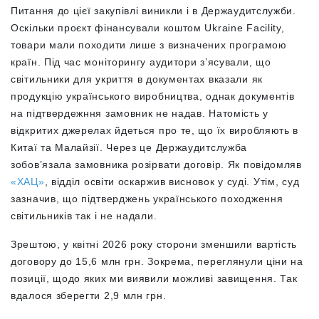
Питання до цієї закупівлі виникли і в Держаудитслужби.
Оскільки проєкт фінансували коштом Ukraine Facility,
товари мали походити лише з визначених програмою
країн. Під час моніторингу аудитори з’ясували, що
світильники для укриття в документах вказали як
продукцію українського виробництва, однак документів
на підтвердежння замовник не надав. Натомість у
відкритих джерелах йдеться про те, що їх виробляють в
Китаї та Малайзії. Через це Держаудитслужба
зобов’язала замовника розірвати договір. Як повідомляв
«ХАЦ»
, відділ освіти оскаржив висновок у суді. Утім, суд
зазначив, що підтверджень українського походження
світильників так і не надали.
Зрештою, у квітні 2026 року сторони зменшили вартість
договору до 15,6 млн грн. Зокрема, переглянули ціни на
позиції, щодо яких ми виявили можливі завищення. Так
вдалося зберегти 2,9 млн грн.