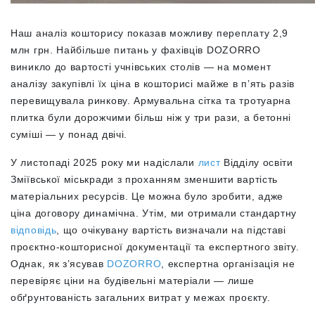
Наш аналіз кошторису показав можливу переплату 2,9
млн грн. Найбільше питань у фахівців DOZORRO
виникло до вартості учнівських столів — на момент
аналізу закупівлі їх ціна в кошторисі майже в п’ять разів
перевищувала ринкову. Армувальна сітка та тротуарна
плитка були дорожчими більш ніж у три рази, а бетонні
суміші — у понад двічі.
У листопаді 2025 року ми надіслали
лист
Відділу освіти
Зміївської міськради з проханням зменшити вартість
матеріальних ресурсів. Це можна було зробити, адже
ціна договору динамічна. Утім, ми отримали стандартну
відповідь
, що очікувану вартість визначали на підставі
проєктно-кошторисної документації та експертного звіту.
Однак, як з’ясував
DOZORRO
, експертна організація не
перевіряє ціни на будівельні матеріали — лише
обґрунтованість загальних витрат у межах проєкту.