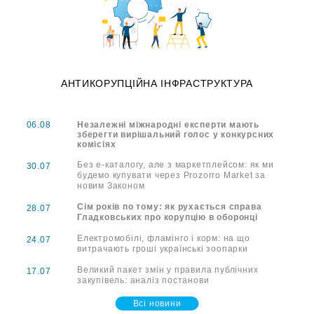
АНТИКОРУПЦІЙНА ІНФРАСТРУКТУРА
06.08
Незалежні міжнародні експерти мають
зберегти вирішальний голос у конкурсних
комісіях
Без е-каталогу, але з маркетплейсом: як ми
30.07
будемо купувати через Prozorro Market за
новим Законом
Сім років по тому: як рухається справа
28.07
Гладковських про корупцію в оборонці
Електромобілі, фламінго і корм: на що
24.07
витрачають гроші українські зоопарки
Великий пакет змін у правила публічних
17.07
закупівель: аналіз постанови
Всі новини