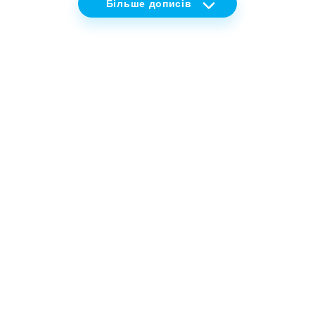
Більше
дописів