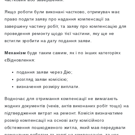
Якщо роботи були виконані частково, отримувач має
право подати заяву про надання компенсації за
завершену частину робіт, та заяву про компенсацію для
проведення ремонту щодо тієї частини, яку ще не
встигли зробити на дату подання заяви.
Механізм
буде таким самим, як і по інших категоріях
єВідновлення:
подання заяви через Дію;
розгляд заяви комісією;
визначення розміру виплати.
Водночас для отримання компенсації не вимагають
жодних документів (чеків, актів виконаних робіт тощо) на
підтвердження витрат на ремонт. Комісія визначатиме
розмір компенсації на основі акту комісійного
обстеження пошкодженого житла, який мав передувати
ремонтним роботам та заяві на компенсацію, та чек-