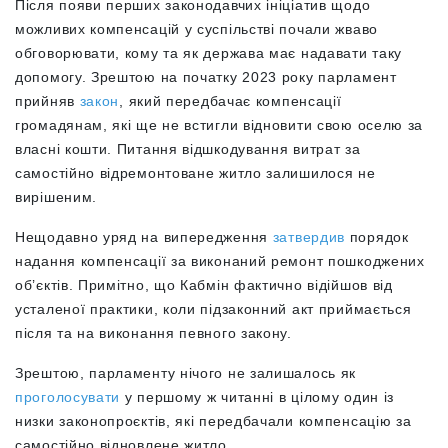
Після появи перших законодавчих ініціатив щодо
можливих компенсацій у суспільстві почали жваво
обговорювати, кому та як держава має надавати таку
допомогу. Зрештою на початку 2023 року парламент
прийняв
закон
, який передбачає компенсації
громадянам, які ще не встигли відновити свою оселю за
власні кошти. Питання відшкодування витрат за
самостійно відремонтоване житло залишилося не
вирішеним.
Нещодавно уряд на випередження
затвердив
порядок
надання компенсації за виконаний ремонт пошкоджених
об’єктів. Примітно, що Кабмін фактично відійшов від
усталеної практики, коли підзаконний акт приймається
після та на виконання певного закону.
Зрештою, парламенту нічого не залишалось як
проголосувати
у першому ж читанні в цілому один із
низки законопроєктів, які передбачали компенсацію за
самостійно відновлене житло.