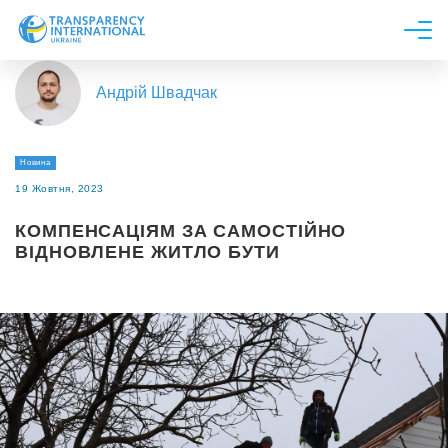
Про нас
Андрій Швадчак
Новини
Дослідження
Новина
Напрями роботи
19 Жовтня, 2023
Долучитися
КОМПЕНСАЦІЯМ ЗА САМОСТІЙНО
ВІДНОВЛЕНЕ ЖИТЛО БУТИ