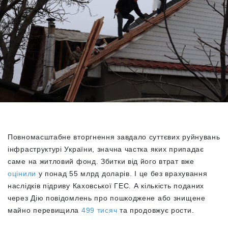
Повномасштабне вторгнення завдало суттєвих руйнувань
інфраструктурі України, значна частка яких припадає
саме на житловий фонд. Збитки від його втрат вже
оцінили
у понад 55 млрд доларів. І це без врахування
наслідків підриву Каховської ГЕС. А кількість поданих
через Дію повідомлень про пошкоджене або знищене
майно перевищила
499 тисяч
та продовжує рости.