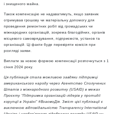
і знищеного майна.
Також компенсацію не надаватимуть, якщо заявник
отримував грошову чи матеріальну допомогу для
проведення ремонтних робіт від громадських чи
міжнародних організацій, зокрема благодійних, органів
місцевого самоврядування, підприємств, установ та
організацій. Ці факти буде перевіряти комісія при
розгляді заяви.
Виплати за новою формою компенсації розпочнуться з 1
січня 2024 року.
Ця публікація стала можливою завдяки підтримці
американського народу через Агентство Сполучених
Штатів з міжнародного розвитку (USAID) в межах
Проєкту
“Підтримка організацій-лідерів у протидії
корупції в Україні”
#ВзаємоДія. Зміст цієї публікації є
виключною відповідальністю Transparency International
Ukraine і необов’язково відображає погляди USAID чи