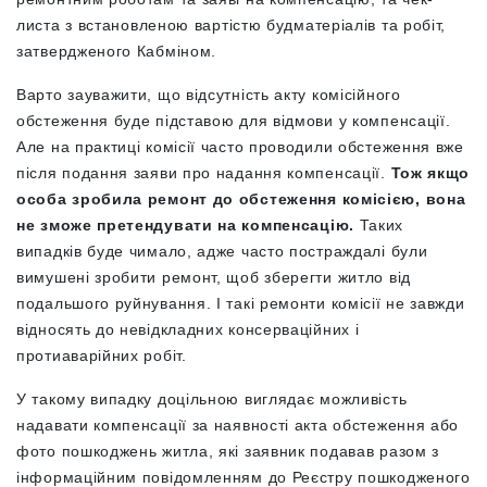
листа
з встановленою вартістю будматеріалів та робіт,
затвердженого Кабміном.
Варто зауважити, що відсутність акту комісійного
обстеження буде підставою для відмови у компенсації.
Але на практиці комісії часто проводили обстеження вже
після подання заяви про надання компенсації.
Тож якщо
особа зробила ремонт до обстеження комісією, вона
не зможе претендувати на компенсацію.
Таких
випадків буде чимало, адже часто постраждалі були
вимушені зробити ремонт, щоб зберегти житло від
подальшого руйнування. І такі ремонти комісії не завжди
відносять до невідкладних консерваційних і
протиаварійних робіт.
У такому випадку доцільною виглядає можливість
надавати компенсації за наявності акта обстеження або
фото пошкоджень житла, які заявник подавав разом з
інформаційним повідомленням до Реєстру пошкодженого