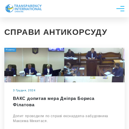
Про нас
СПРАВИ АНТИКОРСУДУ
Новини
Дослідження
Новина
Напрями роботи
Долучитися
3 Грудня, 2024
ВАКС допитав мера Дніпра Бориса
Філатова
Допит проводили по справі екснардепа-забудовника
Максима Микитася.