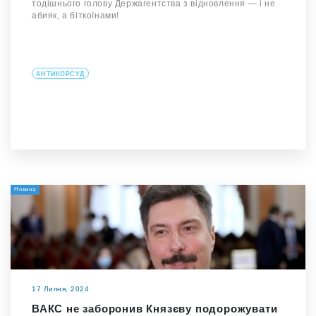
тодішнього голову Держагентства з відновлення — і не
абияк, а біткоїнами!
АНТИКОРСУД
Новина
17 Липня, 2024
ВАКС не заборонив Князєву подорожувати