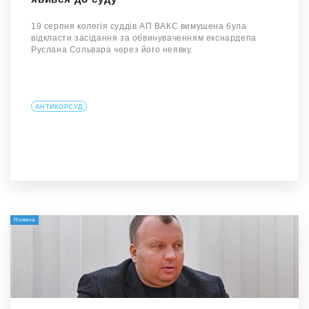
19 серпня колегія суддів АП ВАКС вимушена була
відкласти засідання за обвинуваченням екснардепа
Руслана Сольвара через його неявку.
АНТИКОРСУД
Новина