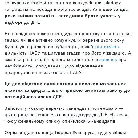
конкурсних комісій та загалом конкурсів для відбору
кандидатів на посади в органах влади.
Але вже за два
роки змінив позицію і погодився брати участь у
відборі до ДГЕ
.
Непослідовна позиція кандидата простежується і в інших
темах, які він активно комунікує. У березні цього року
Кушнірук оприлюднив публікацію, в якій
критикував
діяльність НАБУ та цитував згадки про його ліквідацію. А
вже в серпні в ефірі одного із телеканалів
заявляв
про
необхідність і сподівання щодо відновлення
процесуальної незалежності НАБУ.
Це дає підстави сумніватися у високих моральних
якостях кандидата, що є прямою вимогою закону до
потенційного члена ДГЕ.
Загалом у новому переліку кандидатів поменшало —
цього разу не подав свою кандидатуру до ДГЕ «Голос».
Тож у фінальному списку опинилося 5 кандидатів.
Окрім згаданого вище Бориса Кушнірука, туди увійшли: