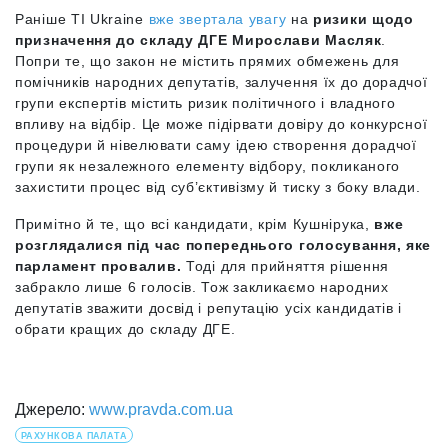
Раніше TI Ukraine
вже звертала увагу
на
ризики щодо
призначення до складу ДГЕ Мирослави Масляк
.
Попри те, що закон не містить прямих обмежень для
помічників народних депутатів, залучення їх до дорадчої
групи експертів містить ризик політичного і владного
впливу на відбір. Це може підірвати довіру до конкурсної
процедури й нівелювати саму ідею створення дорадчої
групи як незалежного елементу відбору, покликаного
захистити процес від суб’єктивізму й тиску з боку влади.
Примітно й те, що всі кандидати, крім Кушнірука,
вже
розглядалися під час попереднього голосування, яке
парламент провалив.
Тоді для прийняття рішення
забракло лише 6 голосів. Тож закликаємо народних
депутатів зважити досвід і репутацію усіх кандидатів і
обрати кращих до складу ДГЕ.
Джерело:
www.pravda.com.ua
РАХУНКОВА ПАЛАТА