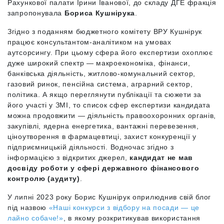
Рахункової палати Ірини Іванової, до складу ДГЕ фракція
запропонувала
Бориса Кушнірука
.
Згідно з поданням бюджетного комітету ВРУ Кушнірук
працює консультантом-аналітиком на умовах
аутсорсингу. При цьому сфера його експертизи охоплює
дуже широкий спектр — макроекономіка, фінанси,
банківська діяльність, житлово-комунальний сектор,
газовий ринок, пенсійна система, аграрний сектор,
політика. А якщо переглянути публікації та сюжети за
його участі у ЗМІ, то список сфер експертизи кандидата
можна продовжити — діяльність правоохоронних органів,
закупівлі, ядерна енергетика, вантажні перевезення,
ціноутворення в фармацевтиці,
захист конкуренції у
підприємницькій діяльності
.
Водночас згідно з
інформацією з відкритих джерел,
кандидат не мав
досвіду роботи у сфері державного фінансового
контролю (аудиту)
.
У липні 2023 року Борис Кушнірук оприлюднив свій блог
під назвою
«Наші конкурси з відбору на посади — це
лайно собаче!»
, в якому розкритикував використання