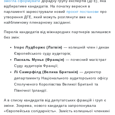
змогла сформувати
дорадчу групу експертів (ДГЕ), яка
відбиратиме кандидатів. На початку вересня в
парламенті зареєстрували новий
проєкт постанови
про
утворення ДГЕ, який можуть розглянути вже на
найближчому пленарному засіданні.
Перелік кандидатів від міжнародних партнерів залишився
без змін:
Ігорс Лудборжс (Латвія)
— колишній член і декан
Європейського суду аудиторів;
Паскаль Муньє (Франція)
— почесний магістрат
Суду аудиторів Франції;
Лі Самерфілд (Велика Британія)
— директор
департаменту Національного аудиторського офісу
Сполученого Королівства Великої Британії та
Північної Ірландії.
А в списку кандидатів від депутатських фракцій і груп є
зміни. Зокрема, нового кандидата запропонувала
«Європейська солідарність». Замість колишньої членкині