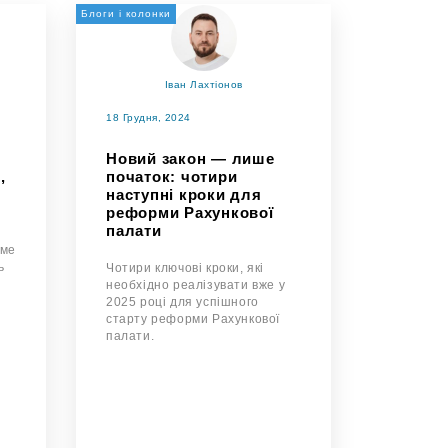
Блоги і колонки
Іван Лахтіонов
18 Грудня, 2024
Новий закон — лише
,
початок: чотири
наступні кроки для
реформи Рахункової
палати
име
ь
Чотири ключові кроки, які
необхідно реалізувати вже у
2025 році для успішного
старту реформи Рахункової
палати.