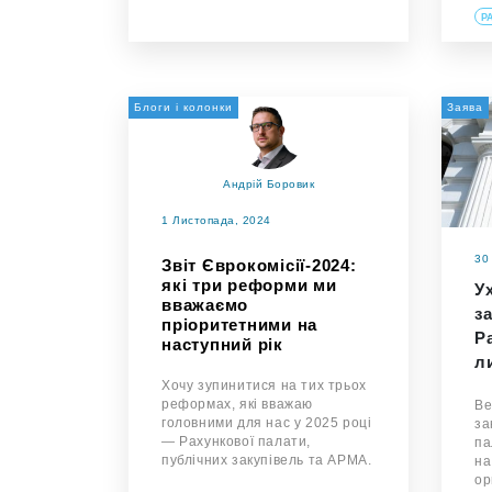
Р
Блоги і колонки
Заява
Андрій Боровик
1 Листопада, 2024
30
Звіт Єврокомісії-2024:
які три реформи ми
У
вважаємо
з
пріоритетними на
Р
наступний рік
л
Хочу зупинитися на тих трьох
реформах, які вважаю
Ве
головними для нас у 2025 році
за
— Рахункової палати,
па
публічних закупівель та АРМА.
на
ор