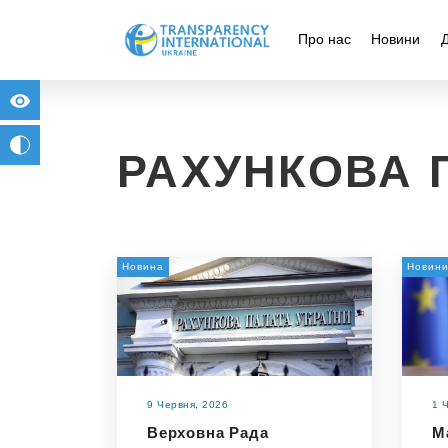
Про нас
Новини
for people with visual impairment
change to b/w
РАХУНКОВА 
Новина
Новин
9 Червня, 2026
1 
Верховна Рада
М