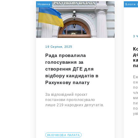
Новина
Блоги 
3 
19 Серпня, 2025
К
д
Рада провалила
к
голосування за
п
створення ДГЕ для
відбору кандидатів в
Ек
Рахункову палату
ох
по
чл
За відповідний проєкт
ми
постанови проголосувало
пи
лише 219 народних депутатів.
по
ув
РАХУНКОВА ПАЛАТА