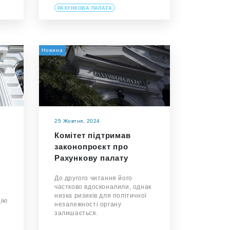
РАХУНКОВА ПАЛАТА
Новина
25 Жовтня, 2024
Комітет підтримав
законопроєкт про
Рахункову палату
До другого читання його
частково вдосконалили, однак
низка ризиків для політичної
цію
незалежності органу
залишається.