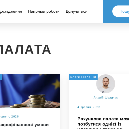
Дослідження
Напрями роботи
Долучитися
ПАЛАТА
и
Блоги і колонки
Андрій Швадчак
4 Травня, 2026
Червня, 2026
Рахункова палата мо
позбутися однієї із
акрофінансові умови