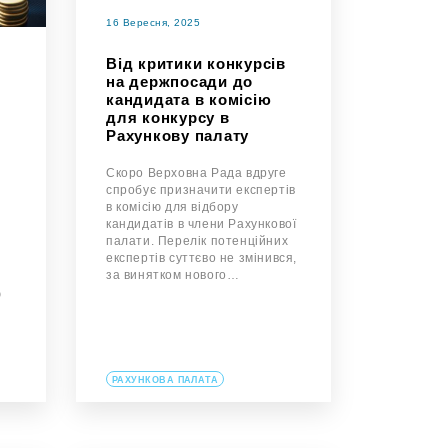
16 Вересня, 2025
Від критики конкурсів
на держпосади до
кандидата в комісію
для конкурсу в
Рахункову палату
Скоро Верховна Рада вдруге
спробує призначити експертів
в комісію для відбору
кандидатів в члени Рахункової
палати. Перелік потенційних
експертів суттєво не змінився,
за винятком нового…
ю
РАХУНКОВА ПАЛАТА