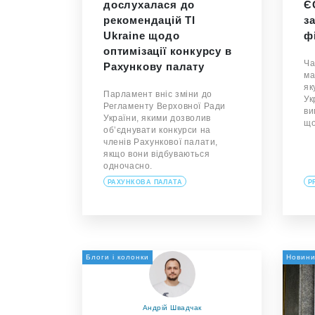
дослухалася до
Є
рекомендацій TI
з
Ukraine щодо
ф
оптимізації конкурсу в
Ча
Рахункову палату
ма
як
Парламент вніс зміни до
Ук
Регламенту Верховної Ради
ви
України, якими дозволив
що
об’єднувати конкурси на
членів Рахункової палати,
якщо вони відбуваються
одночасно.
РАХУНКОВА ПАЛАТА
P
Блоги і колонки
Новин
Андрій Швадчак