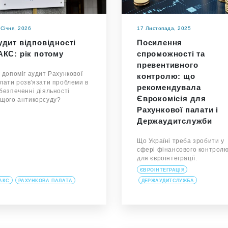
 Січня, 2026
17 Листопада, 2025
удит відповідності
Посилення
АКС: рік потому
спроможності та
превентивного
 допоміг аудит Рахункової
контролю: що
лати розв'язати проблеми в
рекомендувала
безпеченні діяльності
Єврокомісія для
щого антикорсуду?
Рахункової палати і
Держаудитслужби
Що Україні треба зробити у
сфері фінансового контрол
для євроінтеграції.
ЄВРОІНТЕГРАЦІЯ
АКС
РАХУНКОВА ПАЛАТА
ДЕРЖАУДИТСЛУЖБА