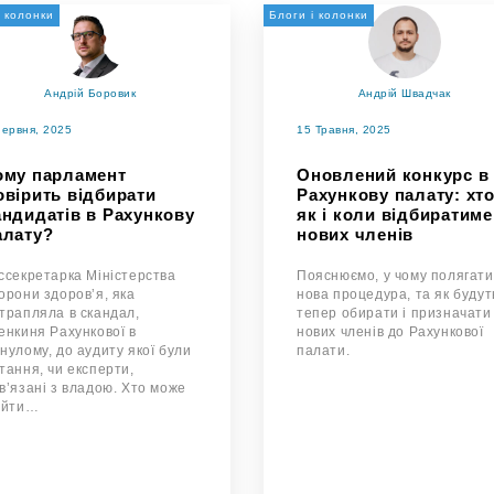
і колонки
Блоги і колонки
Андрій Боровик
Андрій Швадчак
Червня, 2025
15 Травня, 2025
ому парламент
Оновлений конкурс в
овірить відбирати
Рахункову палату: хто
андидатів в Рахункову
як і коли відбиратиме
алату?
нових членів
ссекретарка Міністерства
Пояснюємо, у чому полягат
орони здоровʼя, яка
нова процедура, та як будут
трапляла в скандал,
тепер обирати і призначати
енкиня Рахункової в
нових членів до Рахункової
нулому, до аудиту якої були
палати.
тання, чи експерти,
в’язані з владою. Хто може
ійти…