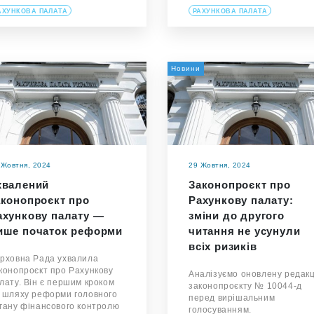
АХУНКОВА ПАЛАТА
РАХУНКОВА ПАЛАТА
Новини
 Жовтня, 2024
29 Жовтня, 2024
хвалений
Законопроєкт про
аконопроєкт про
Рахункову палату:
ахункову палату —
зміни до другого
ише початок реформи
читання не усунули
всіх ризиків
рховна Рада ухвалила
конопроєкт про Рахункову
Аналізуємо оновлену редак
лату. Він є першим кроком
законопроєкту № 10044-д
 шляху реформи головного
перед вирішальним
гану фінансового контролю
голосуванням.