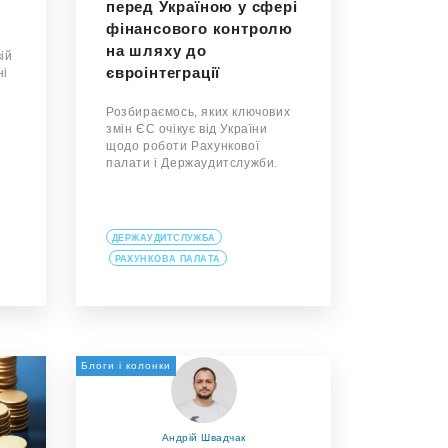
перед Україною у сфері
фінансового контролю
на шляху до
ій
євроінтеграції
ні
.
Розбираємось, яких ключових
змін ЄС очікує від України
щодо роботи Рахункової
палати і Держаудитслужби.
ДЕРЖАУДИТСЛУЖБА
РАХУНКОВА ПАЛАТА
Блоги і колонки
Андрій Швадчак