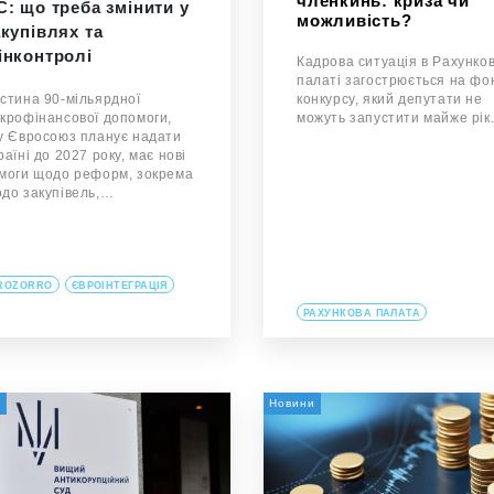
членкинь: криза чи
С: що треба змінити у
можливість?
акупівлях та
інконтролі
Кадрова ситуація в Рахунков
палаті загострюється на фо
конкурсу, який депутати не
стина 90-мільярдної
можуть запустити майже рік
крофінансової допомоги,
у Євросоюз планує надати
раїні до 2027 року, має нові
моги щодо реформ, зокрема
до закупівель,…
ROZORRO
ЄВРОІНТЕГРАЦІЯ
РАХУНКОВА ПАЛАТА
и
Новини