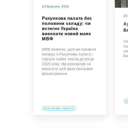
23 Березня, 2026
23
Рахункова палата без
половини складу: чи
А
встигне Україна
В
виконати новий маяк
МВФ
Чи
па
МВФ вимагає, щоб ми провели
за
конкурс в Рахункову палату і
Ви
обрали нових членів до кінця
2026 року. Ми ризикуємо не
виконати цей маяк програми
фінансування.
В
РАХУНКОВА ПАЛАТА