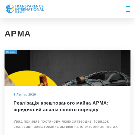
Про нас
АРМА
Новини
Дослідження
Новини
Напрями роботи
Долучитися
8 Липня, 2026
Реалізація арештованого майна АРМА:
юридичний аналіз нового порядку
Уряд прийняв постанову, якою затвердив Порядок
реалізації арештованих активів на електронних торгах.