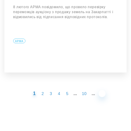
8 лютого АРМА повідомило, що провело перевірку
переможців аукціону з продажу земель на Закарпатті і
відмовились від підписання відповідних протоколів.
АРМА
1
...
...
2
3
4
5
10