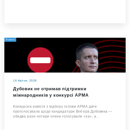
Новина
16 Квітня, 2026
Дубовик не отримав підтримки
міжнародників у конкурсі АРМА
Конкурсна комісія з відбору голови АРМА двічі
проголосувала щодо кандидатури Віктора Дубовика —
обидва рази чотири члени голосували «за», а…