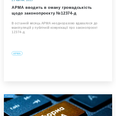
25 Квітня, 2025
АРМА вводить в оману громадськість
щодо законопроєкту №12374-д
В останній місяць АРМА неодноразово вдавалося до
маніпуляцій у публічній комунікації про законопроєкт
12374-д.
АРМА
Новини