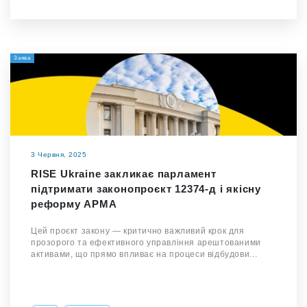
Заява
3 Червня, 2025
RISE Ukraine закликає парламент
підтримати законопроєкт 12374-д і якісну
реформу АРМА
Цей проєкт закону — критично важливий крок для
прозорого та ефективного управління арештованими
активами, що прямо впливає на процеси відбудови…