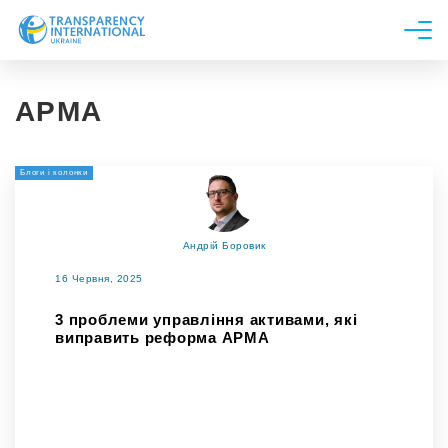
Про нас
АРМА
Новини
Дослідження
Блоги і колонки
Напрями роботи
Долучитися
Андрій Боровик
16 Червня, 2025
3 проблеми управління активами, які
виправить реформа АРМА