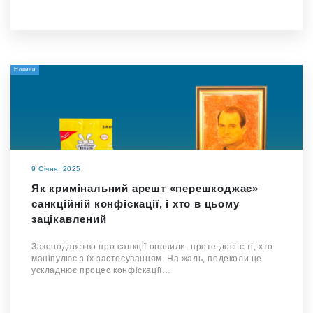
Новини
9 Січня, 2025
Як кримінальний арешт «перешкоджає»
санкційній конфіскації, і хто в цьому
зацікавлений
Законодавство про санкції оновили, проте досі є ті, хто
маніпулює з їх застосуванням. На жаль, подеколи це
ускладнює процес конфіскації…