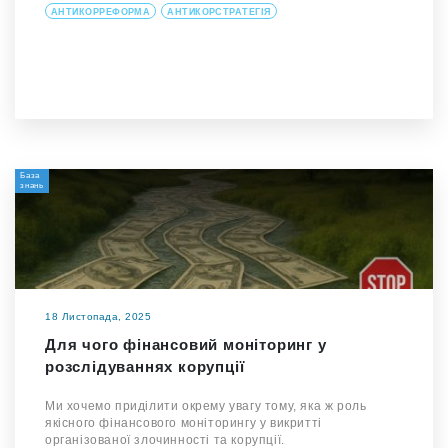
АНТИКОРРЕФОРМА
АНТИКОРСТРАТЕГІЯ
База
знань
18 Листопада, 2025
Для чого фінансовий моніторинг у
розслідуваннях корупції
Ми хочемо приділити окрему увагу тому, яка ж роль
якісного фінансового моніторингу у викритті
організованої злочинності та корупції.