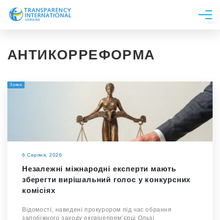
Про нас
АНТИКОРРЕФОРМА
Новини
Дослідження
Заява
Напрями роботи
Долучитися
6 Серпня, 2026
Незалежні міжнародні експерти мають
зберегти вирішальний голос у конкурсних
комісіях
Відомості, наведені прокурором під час обрання
запобіжного заходу ексвіцепрем’єрці Ользі