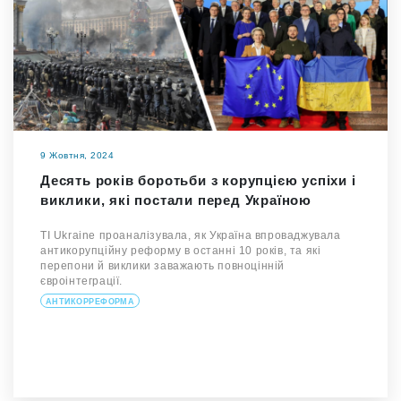
9 Жовтня, 2024
Десять років боротьби з корупцією успіхи і
виклики, які постали перед Україною
TI Ukraine проаналізувала, як Україна впроваджувала
антикорупційну реформу в останні 10 років, та які
перепони й виклики заважають повноцінній
євроінтеграції.
АНТИКОРРЕФОРМА