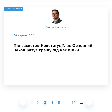
Блоги і колонки
Андрій Боровик
28 Червня, 2024
Під захистом Конституції: як Основний
Закон рятує країну під час війни
3
...
...
1
2
4
5
10