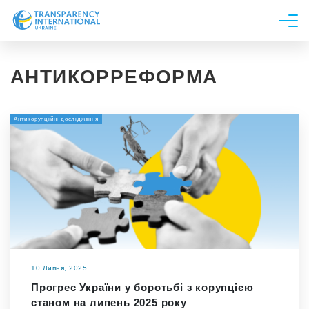
Про нас
АНТИКОРРЕФОРМА
Новини
Дослідження
Антикорупційні дослідження
Напрями роботи
Долучитися
10 Липня, 2025
Прогрес України у боротьбі з корупцією
станом на липень 2025 року