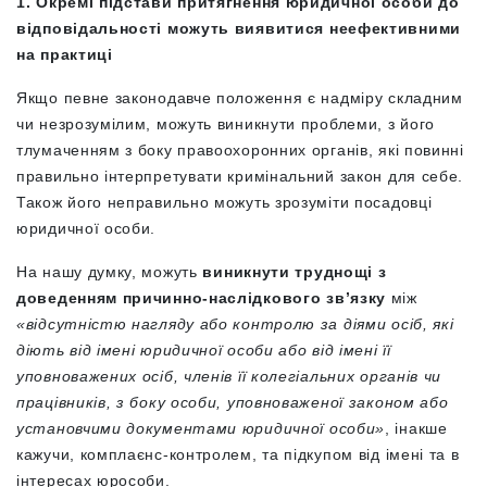
1. Окремі підстави притягнення юридичної особи до
відповідальності можуть виявитися неефективними
на практиці
Якщо певне законодавче положення є надміру складним
чи незрозумілим, можуть виникнути проблеми, з його
тлумаченням з боку правоохоронних органів, які повинні
правильно інтерпретувати кримінальний закон для себе.
Також його неправильно можуть зрозуміти посадовці
юридичної особи.
На нашу думку, можуть
виникнути труднощі з
доведенням причинно-наслідкового зв’язку
між
«відсутністю нагляду або контролю за діями осіб, які
діють від імені юридичної особи або від імені її
уповноважених осіб, членів її колегіальних органів чи
працівників, з боку особи, уповноваженої законом або
установчими документами юридичної особи»
, інакше
кажучи, комплаєнс-контролем, та підкупом від імені та в
інтересах юрособи.