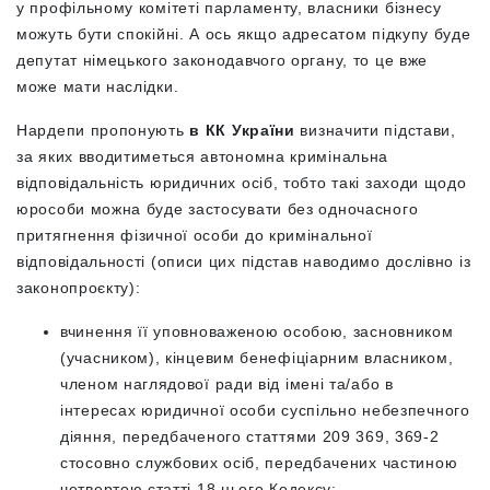
у профільному комітеті парламенту, власники бізнесу
можуть бути спокійні. А ось якщо адресатом підкупу буде
депутат німецького законодавчого органу, то це вже
може мати наслідки.
Нардепи пропонують
в КК України
визначити підстави,
за яких вводитиметься автономна кримінальна
відповідальність юридичних осіб, тобто такі заходи щодо
юрособи можна буде застосувати без одночасного
притягнення фізичної особи до кримінальної
відповідальності (описи цих підстав наводимо дослівно із
законопроєкту):
вчинення її уповноваженою особою, засновником
(учасником), кінцевим бенефіціарним власником,
членом наглядової ради від імені та/або в
інтересах юридичної особи суспільно небезпечного
діяння, передбаченого статтями 209 369, 369-2
стосовно службових осіб, передбачених частиною
четвертою статті 18 цього Кодексу;