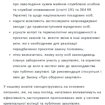
про заволодіння чужим майном службовою особою
та службові зловживання (статті 191 та 364 КК
України) та щодо національних посадових осіб;
надати можливість застосовувати запроваджувані
заходи і до правонаступників юридичних осіб;
усунути колізії та термінологічні неузгодженості в
проєктах законів та внести зміни в інші нормативні
акти, які є необхідними для реалізації
передбачених проєктом закону положень;
чітко визначитись, якому колу осіб законодавець
планує заборонити участь у закупівлях, та коректно
описати це коло в частині змін до законодавства
про публічні закупівлі. Ця рекомендація стосується і
змін до Закону «Про оборонні закупівлі».
У нашому аналізі сконцентруємось на основних
питаннях, які, на наш погляд, негативно впливатимуть на
ефективність застосування пропонованих змін у системі
кримінальної юстиції та публічних закупівлях.