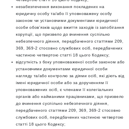
незабезпечення виконання покладених на
юридичну особу та/або її уповноважену особу
законом чи установчими документами юридичної
особи обов’язків щодо вжиття заходів із запобігання
корупції, що призвело до вчинення суспільно
небезпечного діяння, передбаченого статтями 209,
369, 369-2 стосовно службових осіб, передбачених
частиною четвертою статті 18 цього Кодексу;
відсутність з боку уповноваженої особи законом або
установчими документами юридичної особи
нагляду та/або контролю за діями осіб, які діють від
імені юридичної особи або за дорученням її
уповноважених осіб, є членами її колегіальних
органів або найманими працівниками, що призвело
до вчинення суспільно небезпечного діяння,
передбаченого статтями 209, 369, 369-2 стосовно
службових осіб, передбачених частиною четвертою
статті 18 цього Кодексу;