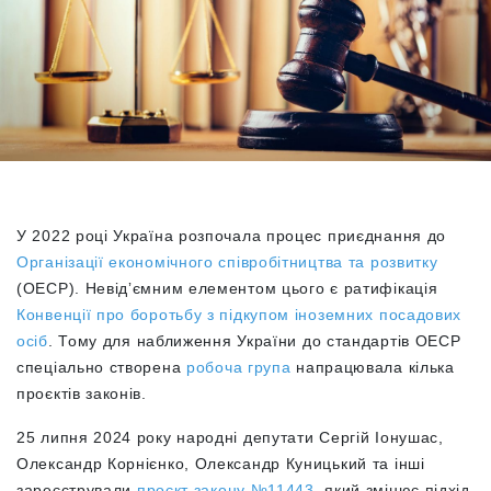
У 2022 році Україна розпочала процес приєднання до
Організації економічного співробітництва та розвитку
(ОЕСР). Невідʼємним елементом цього є ратифікація
Конвенції про боротьбу з підкупом іноземних посадових
осіб
. Тому для наближення України до стандартів ОЕСР
спеціально створена
робоча група
напрацювала кілька
проєктів законів.
25 липня 2024 року народні депутати Сергій Іонушас,
Олександр Корнієнко, Олександр Куницький та інші
зареєстрували
проєкт закону №11443
, який змінює підхід