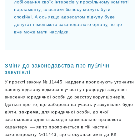
лобіювання своїх інтересів у профільному комітеті
парламенту, власники бізнесу можуть бути
спокійні. А ось якщо адресатом підкупу буде
депутат німецького законодавчого органу, то це
вже може мати наслідки.
Зміни до законодавства про публічні
закупівлі
У проєкті закону № 11445 нардепи пропонують уточнити
наявну підставу відмови в участі у процедурі закупівлі –
внесення юридичної особи до реєстру корупціонерів.
Ідеться про те, що заборона на участь у закупівлях буде
діяти,
зокрема
, для юридичної особи, до якої
застосовано один із заходів кримінально-правового
характеру — як то пропонується в тій частині
законопроєкту №11443, що стосується змін до КК