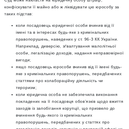
конфіскувати її майно або ж ліквідувати цю юрособу за
таких підстав:
коли посадовець юридичної особи вчинив від її
імені та в інтересах будь-яке з кримінальних
правопорушень, наведених у ст. 96-3 КК України.
Наприклад, диверсію, зґвалтування малолітньої
особи, легалізацію доходів, надання неправомірної
вигоди;
якщо посадовець юрособи вчинив від її імені будь-
яке з кримінальних правопорушень, передбачених
статтями про колабораційну діяльність чи
тероризм;
коли юридична особа не забезпечила виконання
покладених на її посадовця обов’язків щодо вжиття
заходів із запобігання корупції, що призвело до
вчинення будь-якого із кримінальних
правопорушень, передбачених у статтях про
легалізацію доходів, корупцію у приватній сфері чи