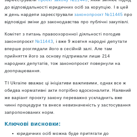
до відповідальності юридичних осіб за корупцію. І в цей
ж день нардепи зареєстрували
законопроєкт №11445
про
відповідні зміни до законодавства про публічні закупівлі.
Комітет з питань правоохоронної діяльності погодив
законопроєкт
№11443
, і вже 9 жовтня народні депутати
вперше розглядали його в сесійній залі. Але там
прийняття його за основу підтримали лише 214
народних депутатів, тож законопроєкт повернули на
доопрацювання.
TI Ukraine вважає ці ініціативи важливими, однак все ж
обидва нормативні акти потрібно вдосконалити. Наявний
же варіант проєкту закону переважно ускладнить вже
чинні процедури та внесе невизначеність у застосування
запропонованих норм.
Ключові висновки:
юридичних осіб можна буде притягати до