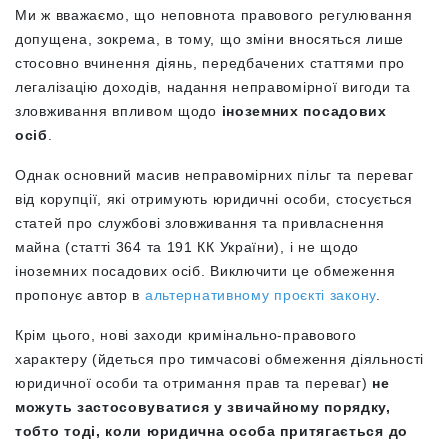
Ми ж вважаємо, що неповнота правового регулювання
допущена, зокрема, в тому, що зміни вносяться лише
стосовно вчинення діянь, передбачених статтями про
легалізацію доходів, надання неправомірної вигоди та
зловживання впливом щодо
іноземних посадових
осіб
.
Однак основний масив неправомірних пільг та переваг
від корупції, які отримують юридичні особи, стосується
статей про службові зловживання та привласнення
майна (статті 364 та 191 КК України), і не щодо
іноземних посадових осіб. Виключити це обмеження
пропонує автор в
альтернативному проєкті закону
.
Крім цього, нові заходи кримінально-правового
характеру (йдеться про тимчасові обмеження діяльності
юридичної особи та отримання прав та переваг)
не
можуть застосовуватися у звичайному порядку,
тобто тоді, коли юридична особа притягається до