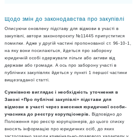
Щодо змін до законодавства про закупівлі
Описуючи оновлену підставу для відмови в участі в
закупівлі, автори законопроєкту №11445 припуститися
помилки. Адже у другій частині пропонованої ст. 96-10-1,
на яку вони посилаються, йдеться про заборону
юридичній особі одержувати пільги або активи від
держави або громади. А ось про заборону участі в
публічних закупівлях йдеться у пункті 1 першої частини
вищезгаданої статті.
Сумнівною виглядає і необхідність уточнення в
Законі «Про публічні закупівлі» підстави для
відмови в участі через внесення юридичної особи-
учасника до реєстру корупціонерів.
Відповідно до
Положення про реєстр корупціонерів, до цього списку
вносять інформацію про юридичних осіб, до яких
застосовано заходи кримінально-правового характеру у