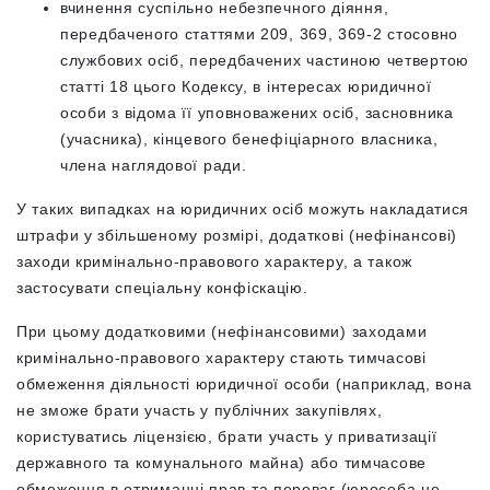
вчинення суспільно небезпечного діяння,
передбаченого статтями 209, 369, 369-2 стосовно
службових осіб, передбачених частиною четвертою
статті 18 цього Кодексу, в інтересах юридичної
особи з відома її уповноважених осіб, засновника
(учасника), кінцевого бенефіціарного власника,
члена наглядової ради.
У таких випадках на юридичних осіб можуть накладатися
штрафи у збільшеному розмірі, додаткові (нефінансові)
заходи кримінально-правового характеру, а також
застосувати спеціальну конфіскацію.
При цьому додатковими (нефінансовими) заходами
кримінально-правового характеру стають тимчасові
обмеження діяльності юридичної особи (наприклад, вона
не зможе брати участь у публічних закупівлях,
користуватись ліцензією, брати участь у приватизації
державного та комунального майна) або тимчасове
обмеження в отриманні прав та переваг (юрособа не