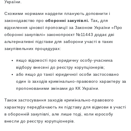
України.
Схожими нормами нардепи планують доповнити і
законодавство про
оборонні закупівлі.
Так
,
для
відхилення цінової пропозиції за Законом України «Про
оборонні закупівлі» законопроєкт №11443 додає дві
альтернативні підстави для заборони участі в таких
закупівельних процедурах:
якщо відомості про юридичну особу-учасника
відбору внесені до реєстру корупціонерів;
або якщо до такої юридичної особи застосовано
один із заходів кримінально-правового характеру за
пропонованими змінами до КК України.
Також застосування заходів кримінально-правового
характеру передбачають як підставу для відмови в участі
в оборонній закупівлі, але лише тоді, коли юрособу
внесли до реєстру корупціонерів.