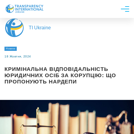
Про нас
TI Ukraine
Новини
Дослідження
Новини
Напрями роботи
18 Жовтня, 2024
Долучитися
КРИМІНАЛЬНА ВІДПОВІДАЛЬНІСТЬ
ЮРИДИЧНИХ ОСІБ ЗА КОРУПЦІЮ: ЩО
ПРОПОНУЮТЬ НАРДЕПИ