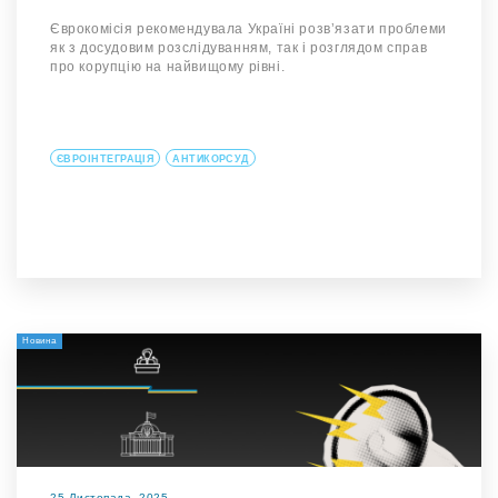
Єврокомісія рекомендувала Україні розвʼязати проблеми
як з досудовим розслідуванням, так і розглядом справ
про корупцію на найвищому рівні.
ЄВРОІНТЕГРАЦІЯ
АНТИКОРСУД
Новина
25 Листопада, 2025