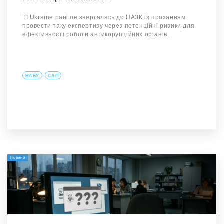
TI Ukraine раніше зверталась до НАЗК із проханням
провести таку експертизу через потенційні ризики для
ефективності роботи антикорупційних органів.
НАБУ
САП
Новини