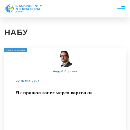
Про нас
НАБУ
Новини
Дослідження
Блоги і колонки
Напрями роботи
Долучитися
Андрій Боровик
22 Липня, 2026
Як працює запит через картонки