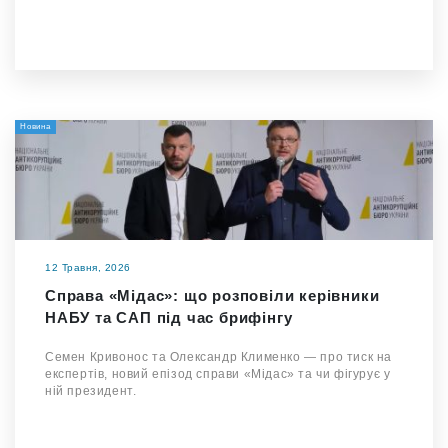
Новина
12 Травня, 2026
Справа «Мідас»: що розповіли керівники
НАБУ та САП під час брифінгу
Семен Кривонос та Олександр Клименко — про тиск на
експертів, новий епізод справи «Мідас» та чи фігурує у
ній президент.