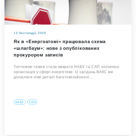
13 Листопада, 2025
Як в «Енергоатомі» працювала схема
«шлагбаум»: нове з опублікованих
прокурором записів
Топтемою тижня стала викрита НАБУ та САП злочинна
організація у сфері енергетики. Із засідань ВАКС ми
дізналися нові деталі багатомільйонної…
НАБУ
САП