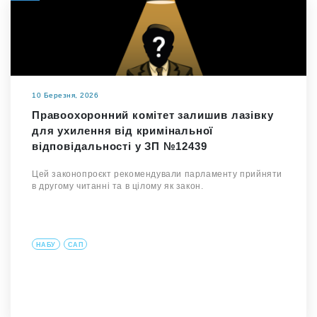
10 Березня, 2026
Правоохоронний комітет залишив лазівку
для ухилення від кримінальної
відповідальності у ЗП №12439
Цей законопроєкт рекомендували парламенту прийняти
в другому читанні та в цілому як закон.
НАБУ
САП