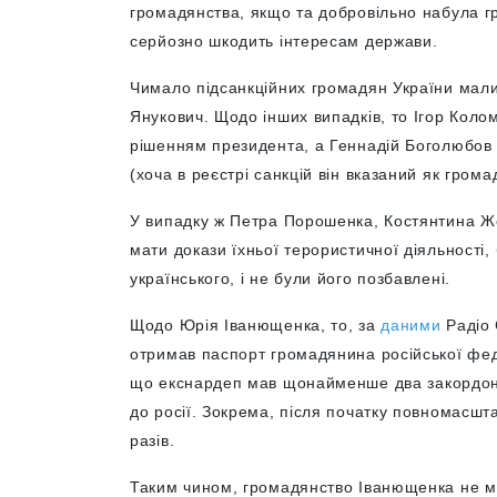
громадянства, якщо та добровільно набула гр
серйозно шкодить інтересам держави.
Чимало підсанкційних громадян України мали 
Янукович. Щодо інших випадків, то Ігор Кол
рішенням президента, а Геннадій Боголюбов 
(хоча в реєстрі санкцій він вказаний як гром
У випадку ж Петра Порошенка, Костянтина Ж
мати докази їхньої терористичної діяльності,
українського, і не були його позбавлені.
Щодо Юрія Іванющенка, то, за
даними
Радіо 
отримав паспорт громадянина російської фе
що екснардеп мав щонайменше два закордонні
до росії. Зокрема, після початку повномасшт
разів.
Таким чином, громадянство Іванющенка не м