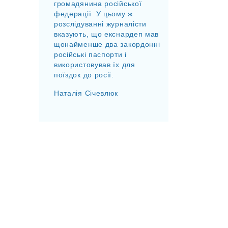
громадянина російської
федерації У цьому ж
розслідуванні журналісти
вказують, що екснардеп мав
щонайменше два закордонні
російські паспорти і
використовував їх для
поїздок до росії.
Наталія Січевлюк