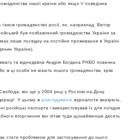
омадянства іншої країни або якщо її поведінка
також громадянство росії, як, наприклад, Віктор
омойський був позбавлений громадянства України за
має лише посвідку на постійне проживання в Україні
адянин України).
еваго та віднедавна Андрія Богдана РНБО повинна
 бо ж ці особи не мають іншого громадянства, крім
Свобода, він ще у 2004 році у Ростові-на-Дону
дерації У цьому ж
розслідуванні
журналісти вказують,
 російські паспорти і використовував їх для поїздок
абного вторгнення він літав туди щонайменше десять
ає стати проблемою для застосування до нього