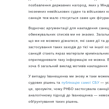
позбавлення державних нагород, яких у Мінд
іноземних невійськових суден та військових к
санкція теж мало стосується саме цих фігура
Водночас аргументації для накладення санкці
обмежувальних списків ми не знаємо. Загаль
що ми не можемо дізнатися, які саме дії та 
застосування таких заходів до тієї чи іншої 
санкцій стають якраз матеріали кримінальних 
оприлюднювати таку інформацію не можна. В
хоча б загальний виклад мотивів накладення 
У випадку Іванющенка ми знову ж таки можемо
судових рішень та
публікацію самої СБУ
— усі
це, зрозуміти, чому РНБО застосувала санкці
аналогічному підході до Іванющенка — немо
обґрунтування таких рішень.