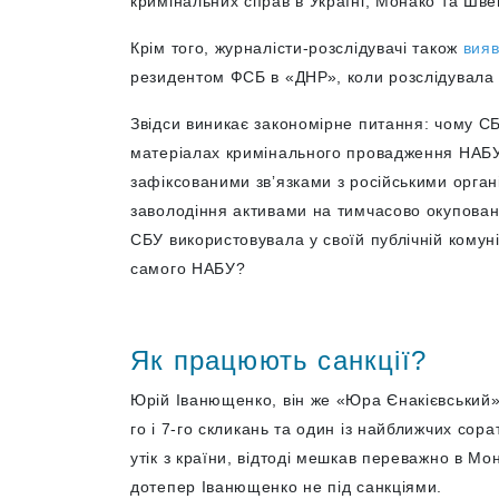
кримінальних справ в Україні, Монако та Шве
Крім того, журналісти-розслідувачі також
вия
резидентом ФСБ в «ДНР», коли розслідувала 
Звідси виникає закономірне питання: чому СБ
матеріалах кримінального провадження НАБУ
зафіксованими звʼязками з російськими орга
заволодіння активами на тимчасово окупован
СБУ використовувала у своїй публічній комуні
самого НАБУ?
Як працюють санкції?
Юрій Іванющенко, він же «Юра Єнакієвський» 
го і 7-го скликань та один із найближчих сора
утік з країни, відтоді мешкав переважно в Мо
дотепер Іванющенко не під санкціями.