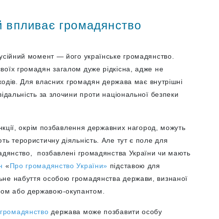
й впливає громадянство
кусійний момент — його українське громадянство.
воїх громадян загалом дуже рідкісна, адже не
аходів. Для власних громадян держава має внутрішні
відальність за злочини проти національної безпеки
анкції, окрім позбавлення державних нагород, можуть
ть терористичну діяльність. Але тут є поле для
мадянство, позбавлені громадянства України чи мають
он
«
Про громадянство України»
підставою для
ьне набуття особою громадянства держави, визнаної
ом або державою-окупантом.
 громадянство
держава може позбавити особу