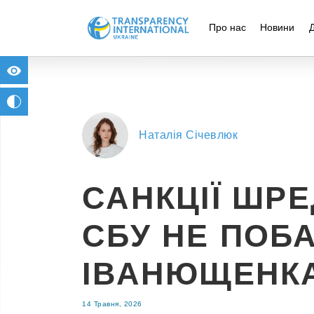
Про нас
Новини
for people with visual impairment
change to b/w
Наталія Січевлюк
САНКЦІЇ ШРЕ
СБУ НЕ ПОБА
ІВАНЮЩЕНК
14 Травня, 2026