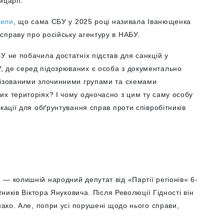
йцарії.
вили
, що сама СБУ у 2025 році називала Іванющенка
справу про російську агентуру в НАБУ.
У не побачила достатніх підстав для санкцій у
, де серед підозрюваних є особа з документально
нізованими злочинними групами та схемами
их територіях? І чому одночасно з цим ту саму особу
кації для обґрунтування справ проти співробітників
— колишній народний депутат від «Партії регіонів» 6-
тників Віктора Януковича. Після Революції Гідності він
нако. Але, попри усі порушені щодо нього справи,