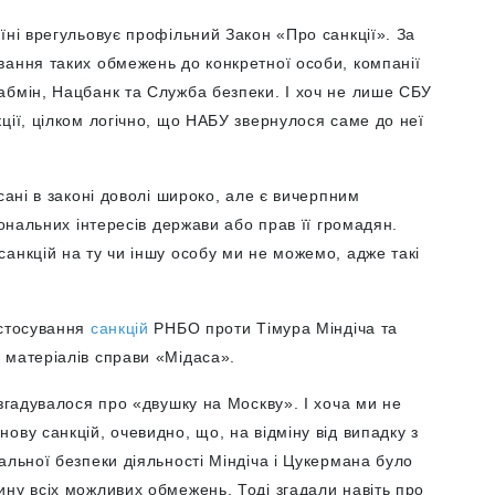
їні врегульовує профільний Закон «Про санкції». За
вання таких обмежень до конкретної особи, компанії
абмін, Нацбанк та Служба безпеки. І хоч не лише СБУ
ції, цілком логічно, що НАБУ звернулося саме до неї
сані в законі доволі широко, але є вичерпним
іональних інтересів держави або прав її громадян.
анкцій на ту чи іншу особу ми не можемо, адже такі
астосування
санкцій
РНБО проти Тімура Міндіча та
 матеріалів справи «Мідаса».
 згадувалося про «двушку на Москву». І хоча ми не
ову санкцій, очевидно, що, на відміну від випадку з
альної безпеки діяльності Міндіча і Цукермана було
ну всіх можливих обмежень. Тоді згадали навіть про