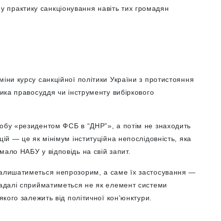
 практику санкціонування навіть тих громадян
міни курсу санкційної політики України з протистояння
ника правосуддя чи інструменту вибіркового
собу «резидентом ФСБ в “ДНР”», а потім не знаходить
цій — це як мінімум інституційна непослідовність, яка
мало НАБУ у відповідь на свій запит.
залишатиметься непрозорим, а саме їх застосування —
 надалі сприйматиметься не як елемент системи
якого залежить від політичної кон’юнктури.