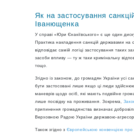
Як на застосування санкці
Іванющенка
У справі «Юри Єнакіївського» є ще один дис
Практика накладення санкцій державами на с
відповідає самій логіці застосування таких з
засоби впливу — ту ж таки кримінальну відпо
тощо.
Згідно із законом, до громадян України усі с
бути застосовані лише якщо ці люди здійснюю
маневрів щодо осіб, які мають подвійне гро
лише посвідку на проживання. Зокрема,
Зак
припинення громадянства визначає добровіл
Верховною Радою України державою-агресор
Також згідно з
Європейською конвенцією про