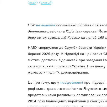
НАБУ
САНКЦІЇ
СБУ
не виявила
достатньо підстав для заст
депутата-регіонала Юрія Іванющенка. Його 
державних земель під Києвом на понад 160 
НАБУ звернулося до Служби безпеки України 
березні 2026 року. У відповіді на цей запит 
містять достатніх відомостей про завдання І
територіальній цілісності України. При цьом
матеріали після їх доопрацювання.
Це при тому, що у
повідомленні
про підозру 
році цього давнього поплічника Януковича вис
представниками російських організованих зл
2014 року Іванющенко перебував у санкційни