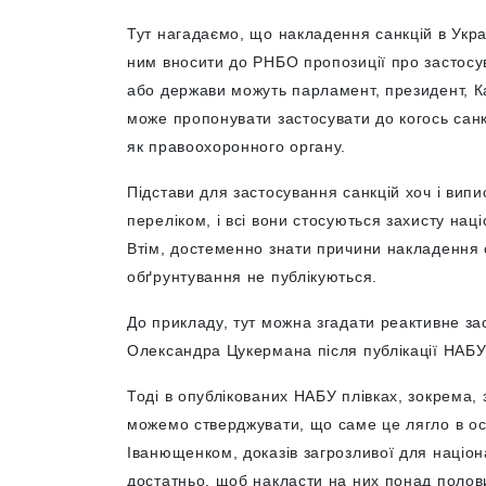
Тут нагадаємо, що накладення санкцій в Укра
ним вносити до РНБО пропозиції про застосу
або держави можуть парламент, президент, К
може пропонувати застосувати до когось санк
як правоохоронного органу.
Підстави для застосування санкцій хоч і випи
переліком, і всі вони стосуються захисту нац
Втім, достеменно знати причини накладення с
обґрунтування не публікуються.
До прикладу, тут можна згадати реактивне з
Олександра Цукермана після публікації НАБУ
Тоді в опублікованих НАБУ плівках, зокрема,
можемо стверджувати, що саме це лягло в осн
Іванющенком, доказів загрозливої для націон
достатньо, щоб накласти на них понад полови