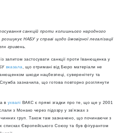
осування санкцій проти колишнього народного
розшукує НАБУ у справі щодо ймовірної легалізації
млн гривень.
із запитом застосувати санкції проти Іванющенка у
СБУ
вказала
, що отримані від Бюро матеріали не
ванющенком шкоди нацбезпеці, суверенітету та
у Служба зазначила, що готова повторно розглянути
та в
ухвалі
ВАКС є прямі згадки про те, що ще у 2001
лали з Монако через підозру у зв’язках з
очинних груп. Також там зазначено, що починаючи з
х списках Європейського Союзу та був фігурантом