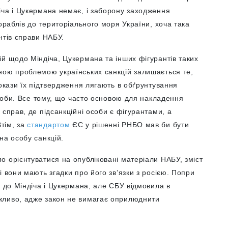
іча і Цукермана немає, і заборону заходження
ораблів до територіального моря України, хоча така
нтів справи НАБУ.
й щодо Міндіча, Цукермана та інших фігурантів таких
ною проблемою українських санкцій залишається те,
докази їх підтвердження лягають в обґрунтування
особи. Все тому, що часто основою для накладення
справ, де підсанкційні особи є фігурантами, а
тім, за
стандартом
ЄС у рішенні РНБО мав би бути
на особу санкцій.
 орієнтуватися на опубліковані матеріали НАБУ, зміст
 вони мають згадки про його звʼязки з росією. Попри
ї до Міндіча і Цукермана, але СБУ відмовила в
жливо, адже закон не вимагає оприлюднити