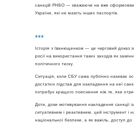
санкцій РНБО — зважаючи на вже сформовану
України, які не мають інших паспортів.
***
Історія з Іванющенком — це черговий доказ з
росії на використання таких заходів як замін
політичного тиску.
Ситуація, коли СБУ сама публічно називає о
достатніх підстав для накладення на неї санк
потребує кращого пояснення ніж те, яке отри
Доти, доки мотивування накладення санкції 
ситуативним і реактивним, цей інструмент і
національної безпеки, а як важіль, доступ до 