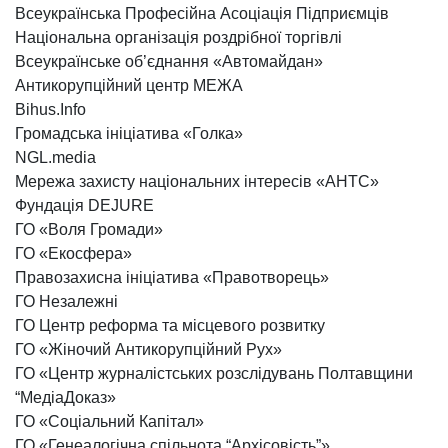
Всеукраїнська Професійна Асоціація Підприємців
Національна організація роздрібної торгівлі
Всеукраїнське об’єднання «Автомайдан»
Антикорупційний центр МЕЖА
Bihus.Info
Громадська ініціатива «Голка»
NGL.media
Мережа захисту національних інтересів «АНТС»
Фундація DEJURE
ГО «Воля Громади»
ГО «Екосфера»
Правозахисна ініціатива «Правотворець»
ГО Незалежні
ГО Центр реформа та місцевого розвитку
ГО «Жіночий Антикорупційний Рух»
ГО «Центр журналістських розслідувань Полтавщини
“МедіаДоказ»
ГО «Соціальний Капітал»
ГО «Генеалогічна спільнота “Архісовість”»