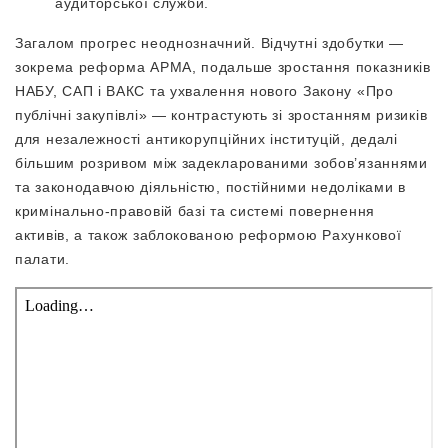
аудиторської служби.
Загалом прогрес неоднозначний. Відчутні здобутки —
зокрема реформа АРМА, подальше зростання показників
НАБУ, САП і ВАКС та ухвалення нового Закону «Про
публічні закупівлі» — контрастують зі зростанням ризиків
для незалежності антикорупційних інституцій, дедалі
більшим розривом між задекларованими зобов’язаннями
та законодавчою діяльністю, постійними недоліками в
кримінально-правовій базі та системі повернення
активів, а також заблокованою реформою Рахункової
палати.