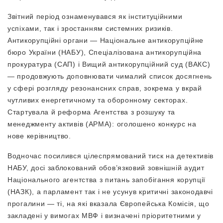
Звітний період ознаменувався як інституційними
успіхами, так і зростанням системних ризиків.
Антикорупційні органи — Національне антикорупційне
бюро України (НАБУ), Спеціалізована антикорупційна
прокуратура (САП) і Вищий антикорупційний суд (ВАКС)
— продовжують доповнювати чималий список досягнень
у сфері розгляду резонансних справ, зокрема у вкрай
чутливих енергетичному та оборонному секторах.
Стартувала й реформа Агентства з розшуку та
менеджменту активів (АРМА): оголошено конкурс на
нове керівництво.
Водночас посилився цілеспрямований тиск на детективів
НАБУ, досі заблокований обов’язковий зовнішній аудит
Національного агентства з питань запобігання корупції
(НАЗК), а парламент так і не усунув критичні законодавчі
прогалини — ті, на які вказала Європейська Комісія, що
закладені у вимогах МВФ і визначені пріоритетними у