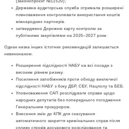
(законопроєкт №11520);
Державна аудиторська служба отримала розширені
повноваження контролювати використання коштів
міжнародних партнерів.
затверджено Дорожню карту контролю за
публічними закупівлями на 2025–2027 роки.
Однак низка інших істотних рекомендацій залишається
невиконаною.
Розширення підслідності НАБУ на всі посади з
високим рівнем ризику.
Посилення запобіжників проти обходу виключної
підслідності НАБУ з боку ДБР, СБУ, Нацполу та БЕБ.
Уповноваження САП розслідувати справи щодо
народних депутатів без попереднього погодження
Генеральним прокурором.
Внесення змін до КПК для скасування
автоматичного закриття кримінальних справ після
спливу строків досудового розслідування та