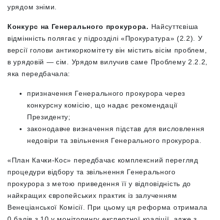
урядом зніми.
Конкурс на Генерального прокурора.
Найсуттєвіша
відмінність полягає у підрозділі «Прокуратура» (2.2). У
версії голови антикоркомітету він містить вісім проблем,
в урядовій — сім. Урядом вилучив саме Проблему 2.2.2,
яка передбачала:
призначення Генерального прокурора через
конкурсну комісію, що надає рекомендації
Президенту;
законодавче визначення підстав для висловлення
недовіри та звільнення Генерального прокурора.
«План Качки-Кос» передбачає комплексний перегляд
процедури відбору та звільнення Генерального
прокурора з метою приведення її у відповідність до
найкращих європейських практик із залученням
Венеціанської Комісії. При цьому ця реформа отримала
0 балів з 10 у моніторингу експертної коаліції, адже з