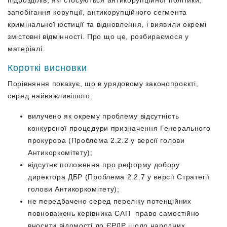
запобігання корупції, антикорупційного сегмента
кримінальної юстиції та відновлення, і виявили окремі
змістовні відмінності. Про що це, розбираємося у
матеріалі.
Короткі висновки
Порівняння показує, що в урядовому законопроєкті,
серед найважливішого:
вилучено як окрему проблему відсутність
конкурсної процедури призначення Генерального
прокурора (Проблема 2.2.2 у версії голови
Антикоркомітету);
відсутнє положення про реформу добору
директора ДБР (Проблема 2.2.7 у версії Стратегії
голови Антикоркомітету);
не передбачено серед переліку потенційних
повноважень керівника САП право самостійно
вносити відомості до ЄРДР щодо народних