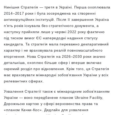
Нинішня Стратегія — третя в Україні. Перша охоплювала
2014–2017 роки і була зосереджена на створенні
антикорупційних інституцій. Після її завершення Україна
п’ять років існувала без стратегічного документа, а
наступну прийняли лише у червні 2022 року фактично
під тиском вимог ЄС напередодні надання статусу
кандидата. Та стратегія мала переважно декларативний
характер і не враховувала реалій повномасштабного
вторгнення. Нова Стратегія на 2026–2030 роки значно
детальніша, охоплює більше сфер і вперше включає
окремий розділ про відновлення. Крім того, ця Стратегія
має враховувати міжнародні зобовʼязання України у всіх
релевантних сферах.
Ухвалення Стратегії також є міжнародним зобов’язанням
України — воно передбачене планом Ukraine Facility,
Дорожньою картою у сфері верховенства права та
«планом Качки-Кос». Дедлайн для ухвалення