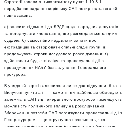
Стратегії голови антикоркомітету пункт 1.10.3.1
передбачав надання керівнику САП чотирьох категорій
повноважень:
а) вносити відомості до ЄРДР щодо народних депутатів
та погоджувати клопотання, що розглядаються слідчим
суддею; б) самостійно надсилати запити про
екстрадицію та створювати спільні слідчі групи; в)
продовжувати строки досудового розслідування; г)
здійснювати будь-які слідчі та процесуальні дії в
провадженнях НАБУ без залучення Генерального
прокурора.
В урядовій версії залишилося лише два підпункти: б та в.
Вилучені пункти а і г — саме ті, які найбільше обмежують
залежність САП від Генерального прокурора і зменшують
можливість політичного впливу на розслідування.
Збереження потреби САП погоджувати процесуальні дії з
Генпрокурором — це структурна вразливість, яка
дозволяє адміністративними інструментами блокувати