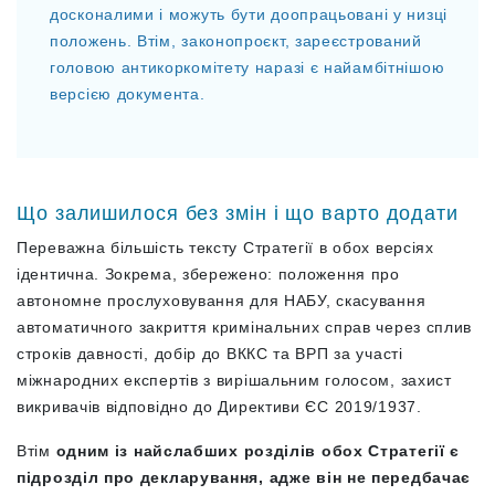
досконалими і можуть бути доопрацьовані у низці
положень. Втім, законопроєкт, зареєстрований
головою антикоркомітету наразі є найамбітнішою
версією документа.
Що залишилося без змін і що варто додати
Переважна більшість тексту Стратегії в обох версіях
ідентична. Зокрема, збережено: положення про
автономне прослуховування для НАБУ, скасування
автоматичного закриття кримінальних справ через сплив
строків давності, добір до ВККС та ВРП за участі
міжнародних експертів з вирішальним голосом, захист
викривачів відповідно до Директиви ЄС 2019/1937.
Втім
одним із найслабших розділів обох Стратегії є
підрозділ про декларування, адже він не передбачає