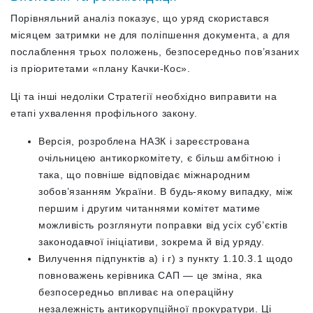
Порівняльний аналіз показує, що уряд скористався
місяцем затримки не для поліпшення документа, а для
послаблення трьох положень, безпосередньо пов’язаних
із пріоритетами «плану Качки-Кос».
Ці та інші недоліки Стратегії необхідно виправити на
етапі ухвалення профільного закону.
Версія, розроблена НАЗК і зареєстрована
очільницею антикоркомітету, є більш амбітною і
така, що повніше відповідає міжнародним
зобов’язанням України. В будь-якому випадку, між
першим і другим читаннями комітет матиме
можливість розглянути поправки від усіх суб’єктів
законодавчої ініціативи, зокрема й від уряду.
Вилучення підпунктів а) і г) з пункту 1.10.3.1 щодо
повноважень керівника САП — це зміна, яка
безпосередньо впливає на операційну
незалежність антикорупційної прокуратури. Ці