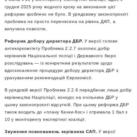
грудня 2025 року жодного кроку на виконання цієї
реформи зроблено не було. В урядовому законопроєкті
проблема не просто перенесена на рівень ДАП, а
вилучена повністю.
Реформа добору директора ДБР.
У версії голови
антикоркомітету Проблема 2.2.7 охоплює добір
керівників Національної поліції і Державного бюро
розслідувань — із конкретним результатом щодо
вдосконалення процедури добору директора ДБР з
урахуванням рекомендацій Єврокомісії.
В урядовій версії Проблема 2.2.6 передбачає лише добір
керівництва Нацполіції, конкурс на очільника ДБР у
цьому законопроєкті відсутній. При цьому реформа ДБР
також входить до «плану Качки-Кос» і отримала 1 бал з
10 у моніторингу експертної коаліції.
Звуження повноважень керівника САП.
У версії