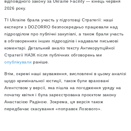
відповідного закону за Ukraine Facility — кінець червня
2026 року.
TI Ukraine брала участь у підготовці Стратегії: наші
експерти з DOZORRO безпосередньо працювали над
підрозділом про публічні закупівлі, а також брали участь
в обговореннях інших підрозділів і надавали письмові
коментарі. Детальний аналіз тексту Антикорупційної
Стратегії НАЗК після публічних обговорень ми
опублікували
раніше.
Втім, окремі наші зауваження, висловлені в цьому аналізі
щодо кримінальної юстиції, також були враховані
Агентством у версії, яка пішла на погодження уряду на
початку квітня і була зареєстрована проєктом закону
Анастасією Радіною. Зокрема, ця версія також
передбачає скасування «поправок Лозового».