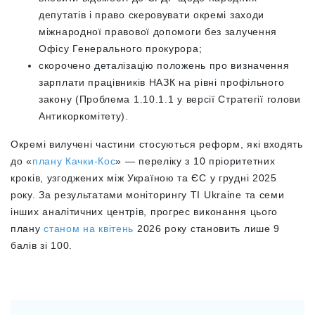
депутатів і право скеровувати окремі заходи
міжнародної правової допомоги без залучення
Офісу Генерального прокурора;
скорочено деталізацію положень про визначення
зарплати працівників НАЗК на рівні профільного
закону (Проблема 1.10.1.1 у версії Стратегії голови
Антикоркомітету).
Окремі вилучені частини стосуються реформ, які входять
до «
плану Качки-Кос
» — переліку з 10 пріоритетних
кроків, узгоджених між Україною та ЄС у грудні 2025
року. За результатами моніторингу TI Ukraine та семи
інших аналітичних центрів, прогрес виконання цього
плану
станом на квітень
2026 року становить лише 9
балів зі 100.