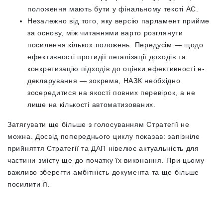
положення мають бути у фінальному тексті АС.
Незалежно від того, яку версію парламент прийме
за основу, між читаннями варто розглянути
посилення кількох положень. Передусім — щодо
ефективності протидії легалізації доходів та
конкретизацію підходів до оцінки ефективності е-
декларування — зокрема, НАЗК необхідно
зосередитися на якості повних перевірок, а не
лише на кількості автоматизованих.
Затягувати ще більше з голосуванням Стратегії не
можна. Досвід попереднього циклу показав: запізніле
прийняття Стратегії та ДАП нівелює актуальність для
частини змісту ще до початку їх виконання. При цьому
важливо зберегти амбітність документа та ще більше
посилити її.