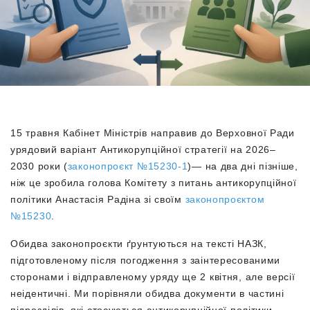
15 травня Кабінет Міністрів направив до Верховної Ради
урядовий варіант Антикорупційної стратегії на 2026–
2030 роки (
законопроєкт №15230-1
)— на два дні пізніше,
ніж це зробила голова Комітету з питань антикорупційної
політики Анастасія Радіна зі своїм
законопроєктом
№15230
.
Обидва законопроєкти ґрунтуються на тексті НАЗК,
підготовленому після погодження з заінтересованими
сторонами і відправленому уряду ще 2 квітня, але версії
неідентичні. Ми порівняли обидва документи в частині
підрозділів, які стосуються антикорупційної політики,