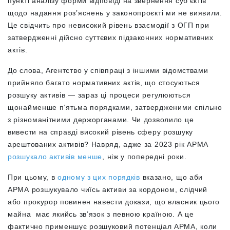
пункті аналізу форми відповіді на звернення субʼєктів
щодо надання розʼяснень у законопроєкті ми не виявили.
Це свідчить про невисокий рівень взаємодії з ОГП при
затвердженні дійсно суттєвих підзаконних нормативних
актів.
До слова, Агентство у співпраці з іншими відомствами
прийняло багато нормативних актів, що стосуються
розшуку активів — зараз ці процеси регулюються
щонайменше п’ятьма порядками, затвердженими спільно
з різноманітними держорганами. Чи дозволило це
вивести на справді високий рівень сферу розшуку
арештованих активів? Навряд, адже за 2023 рік АРМА
розшукало активів менше
, ніж у попередні роки.
При цьому, в
одному з цих порядків
вказано, що аби
АРМА розшукувало чиїсь активи за кордоном, слідчий
або прокурор повинен навести докази, що власник цього
майна має якийсь зв’язок з певною країною. А це
фактично применшує розшуковий потенціал АРМА, коли