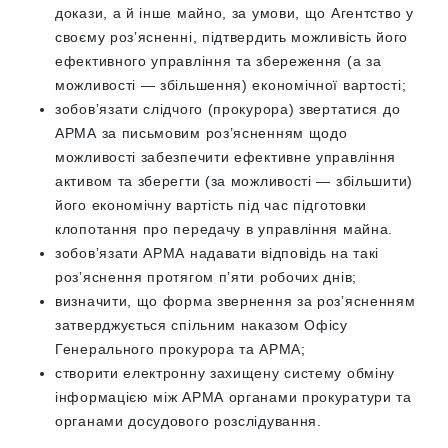
докази, а й інше майно, за умови, що Агентство у
своєму розʼясненні, підтвердить можливість його
ефективного управління та збереження (а за
можливості — збільшення) економічної вартості;
зобовʼязати слідчого (прокурора) звертатися до
АРМА за письмовим роз’ясненням щодо
можливості забезпечити ефективне управління
активом та зберегти (за можливості — збільшити)
його економічну вартість під час підготовки
клопотання про передачу в управління майна.
зобовʼязати АРМА надавати відповідь на такі
розʼяснення протягом пʼяти робочих днів;
визначити, що форма звернення за розʼясненням
затверджується спільним наказом Офісу
Генерального прокурора та АРМА;
створити електронну захищену систему обміну
інформацією між АРМА органами прокуратури та
органами досудового розслідування.