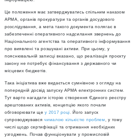
Це положення має затверджуватись спільним наказом
АРМА, органів прокуратури та органів досудового
розслідування, а мета такого документа полягає в
забезпеченні оперативного надсилання звернень до
Національного агентства та оперативного інформування
про виявлені та розшукані активи. При цьому, у
пояснювальній записці вказано, що реалізація проєкту
закону не потребує фінансування з державного чи
місцевих бюджетів.
Така ініціатива вже видається сумнівною з огляду на
попередній досвід запуску АРМА електронних систем.
Тут варто нагадати історію створення Єдиного реєстру
арештованих активів, концепцію якого почали
обговорювати ще
у 2017 році
. Його запуск
супроводжувався
чималою кількістю проблем
, у тому
числі щодо сертифікації та отримання необхідних
узгоджень. Почав функціонувати у промисловій