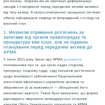
розʼяснень. Зокрема він не пропонує диференціації
заходів з планування перед передачею активів залежно
від типу активу. А запуск електронної захищеної системи
обміну інформацією навряд чи виправданий з огляду на
воєнний стан.
1. Механізм отримання розʼяснень за
запитами від органів правопорядку та
прокуратури вже існує, але не підміняє
планування перед передачею активів до
АРМА
У липні 2021 року Закон про АРМА
доповнили
положеннями про те, що орган надає слідчому,
прокурору, слідчому судді, суду письмові роз’яснення
щодо можливості забезпечення Національним
агентством ефективного управління активом та
збереження (а за можливості — збільшення) його
економічної вартості. Також було визначено, що форма
відповідного звернення затверджується спільним
наказом Офісу Генерального прокурора та АРМА.