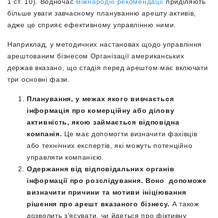
1 ст. 10). Водночас
міжнародні рекомендації
приділяють
більше уваги завчасному плануванню арешту активів,
адже це сприяє ефективному управлінню ними.
Наприклад, у методичних настановах щодо управління
арештованим бізнесом Організації американських
держав вказано, що стадія перед арештом має включати
три основні фази.
Планування, у межах якого вивчається
інформація про комерційну або ділову
активність, якою займається відповідна
компанія.
Це має допомогти визначити фахівців
або технічних експертів, які можуть потенційно
управляти компанією.
Одержання від відповідальних органів
інформації про розслідування. Воно допоможе
визначити причини та мотиви ініціювання
рішення про арешт вказаного бізнесу.
А також
дозволить з’ясувати, чи йдеться про фіктивну