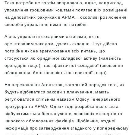
Така потреба не зовсім виправдана, адже, наприклад,
управління грошовими коштами полягає в їх розміщенні
на депозитних рахунках в АРМА. І особливі розʼяснення
способів управління ними не потрібні.
А ось управляти складними активами, як то
арештованим заводом, досить складно. І тут дійсно
потрібне якісне врегулювання всіх питань, що
стосуються як юридичної складової активу (наявність
орендарів тощо), так і фактичної складової (зношення
обладнання, його наявність на території тощо).
На переконання Агентства, загальний порядок того, як
будуть відбуватися заходи з планування, мають
регулюватися спільним наказом Офісу Генерального
прокурора та АРМА. Однак тоді розробка цього акта
відбуватиметься без залучення зовнішніх експертів та
широкого обговорення фахівців. Щобільше, жодної
інформації про затвердження згаданого у попередньому