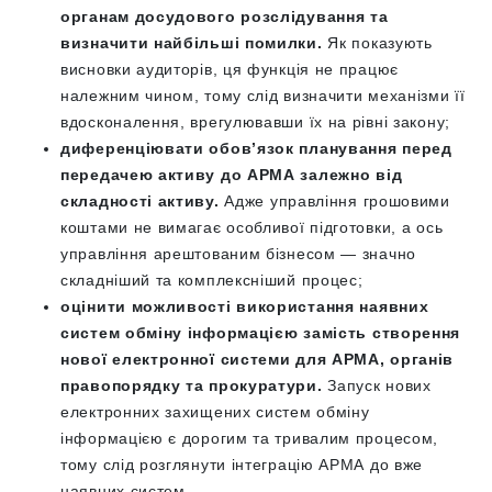
органам досудового розслідування та
визначити найбільші помилки.
Як показують
висновки аудиторів, ця функція не працює
належним чином, тому слід визначити механізми її
вдосконалення, врегулювавши їх на рівні закону;
диференціювати обовʼязок планування перед
передачею активу до АРМА залежно від
складності активу.
Адже управління грошовими
коштами не вимагає особливої підготовки, а ось
управління арештованим бізнесом — значно
складніший та комплексніший процес;
оцінити можливості використання наявних
систем обміну інформацією замість створення
нової електронної системи для АРМА, органів
правопорядку та прокуратури.
Запуск нових
електронних захищених систем обміну
інформацією є дорогим та тривалим процесом,
тому слід розглянути інтеграцію АРМА до вже
наявних систем.