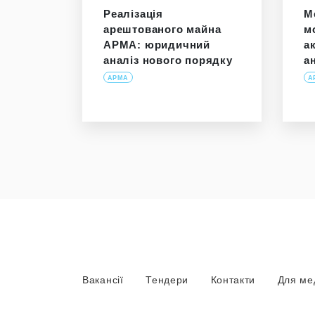
Реалізація
М
арештованого майна
м
АРМА: юридичний
а
аналіз нового порядку
а
АРМА
А
Вакансії
Тендери
Контакти
Для ме