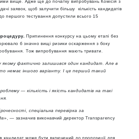
аними вище. Адже ще до початку випробувань Комісія з
чі заявок, щоб залучити більшу кількість кандидатів
 до першого тестування допустили всього 15
процедуру.
Припинення конкурсу на цьому етапі без
ворювало б значно вищі ризики оскарження з боку
пробування. Тож випробування мають тривати.
 у якому фактично залишився один кандидат. Але в
сто немає іншого варіанту. І це перший такий
роблему — кількість і якість кандидатів на такі
ня.
рочесності, спеціальна перевірка за
да
», — зазначив виконавчий директор Transparency
ів кандидат може бути включений до пропозиції для