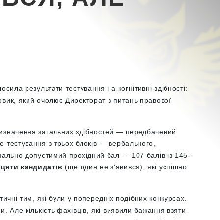
осила результати тестування на когнітивні здібності:
овик, який очолює Директорат з питань правової
визначення загальних здібностей — передбачений
е тестування з трьох блоків — вербального,
мально допустимий прохідний бал — 107 балів із 145-
дцяти кандидатів
(ще один не з’явився
), які успішно
тичні тим, які були у попередніх подібних конкурсах.
. Але кількість фахівців, які виявили бажання взяти