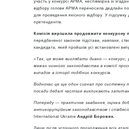
участь у конкурсі АРМА, неспівмірна зі згад
відбору голови АРМА переносила дедлайн пода
для проведення якісного відбору. У підсумку
претендентів.
Комісія вирішила продовжити конкурсну 
передбаченої законом підстави, навпаки, ст
кандидата, який пройшов усі встановлені ви
«Так, це може виглядати дивно — конкурс,
межах чинного законодавства в комісії про
випадок в історії подібних конкурсів.
Водночас це ще один сигнал про системну п
посади дедалі частіше викликають запитан
Попереду — практичне завдання, оцінка доб
антикорупційним законодавством і співбесі
International Ukraine
Андрій Боровик.
Лише після успішного проходження всіх етап