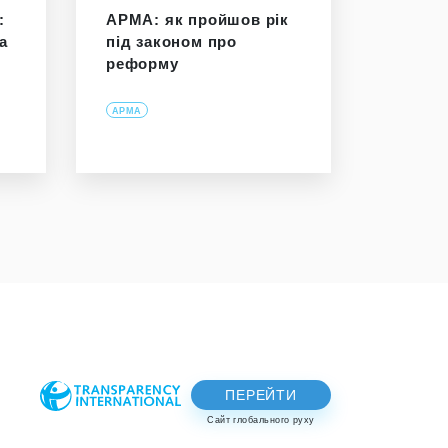
:
АРМА: як пройшов рік
а
під законом про
реформу
АРМА
ПЕРЕЙТИ
Сайт глобального руху