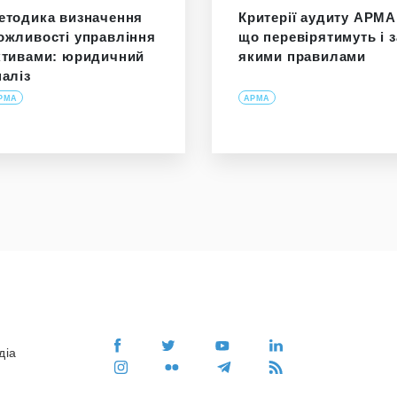
етодика визначення
Критерії аудиту АРМА
ожливості управління
що перевірятимуть і з
ктивами: юридичний
якими правилами
наліз
РМА
АРМА
діа