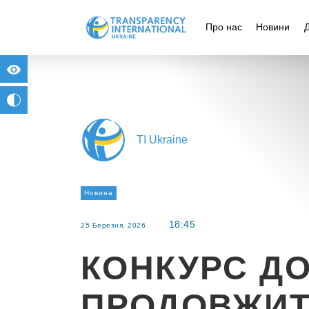
Про нас
Новини
for people with visual impairment
change to b/w
TI Ukraine
Новина
18:45
25 Березня, 2026
КОНКУРС Д
ПРОДОВЖИТ