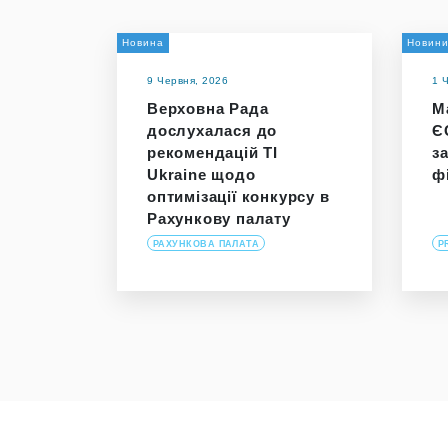
Новина
Новин
9 Червня, 2026
1 
Верховна Рада
М
дослухалася до
Є
рекомендацій TI
з
Ukraine щодо
ф
оптимізації конкурсу в
Рахункову палату
РАХУНКОВА ПАЛАТА
P