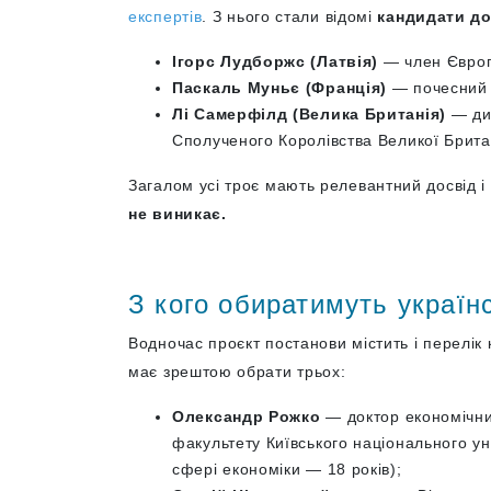
експертів
. З нього стали відомі
кандидати до
Ігорс Лудборжс (Латвія)
— член Європе
Паскаль Муньє (Франція)
— почесний м
Лі Самерфілд (Велика Британія)
— дир
Сполученого Королівства Великої Британі
Загалом усі троє мають релевантний досвід і
не виникає.
З кого обиратимуть україн
Водночас проєкт постанови містить і перелік 
має зрештою обрати трьох:
Олександр Рожко
— доктор економічни
факультету Київського національного ун
сфері економіки — 18 років);