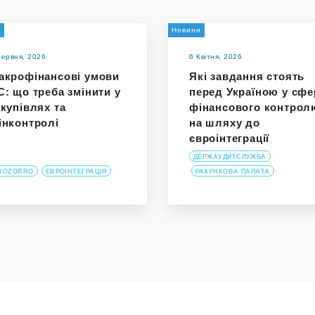
и
Новини
Червня, 2026
6 Квітня, 2026
акрофінансові умови
Які завдання стоять
С: що треба змінити у
перед Україною у сфе
акупівлях та
фінансового контрол
інконтролі
на шляху до
євроінтеграції
ДЕРЖАУДИТСЛУЖБА
ROZORRO
ЄВРОІНТЕГРАЦІЯ
РАХУНКОВА ПАЛАТА