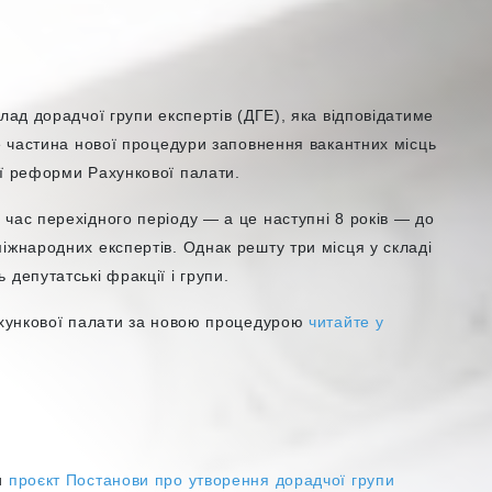
лад дорадчої групи експертів (ДГЕ), яка відповідатиме
Це частина нової процедури заповнення вакантних місць
ої реформи Рахункової палати.
час перехідного періоду — а це наступні 8 років — до
іжнародних експертів. Однак решту три місця у складі
 депутатські фракції і групи.
Рахункової палати за новою процедурою
читайте у
и
проєкт Постанови про утворення дорадчої групи