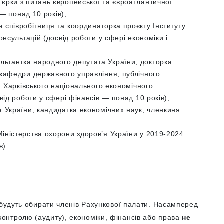
єрки з питань європейської та євроатлантичної
 — понад 10 років);
 співробітниця та координаторка проєкту Інституту
онсультацій (досвід роботи у сфері економіки і
ьтантка народного депутата України, докторка
кафедри державного управління, публічного
и Харківського національного економічного
від роботи у сфері фінансів — понад 10 років);
 України, кандидатка економічних наук, членкиня
ністерства охорони здоров’я України у 2019-2024
в).
і будуть обирати членів Рахункової палати. Насамперед
онтролю (аудиту), економіки, фінансів або права
не