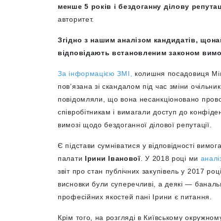
менше 5 років і бездоганну ділову репута
авторитет.
Згідно з нашим аналізом кандидатів, щон
відповідають встановленим законом вимо
За інформацією ЗМІ,
колишня посадовиця Мін
пов’язана зі скандалом під час зміни очільник
повідомляли, що вона несанкціоновано провод
співробітникам і вимагали доступ до конфіде
вимозі щодо бездоганної ділової репутації.
Є підстави сумніватися у відповідності вимог
палати
Ірини Іванової
. У 2018 році ми
аналі
звіт про стан публічних закупівель у 2017 році
висновки були суперечливі, а деякі — банально
професійних якостей пані Ірини є питання.
Крім того, на розгляді в Київському окружном