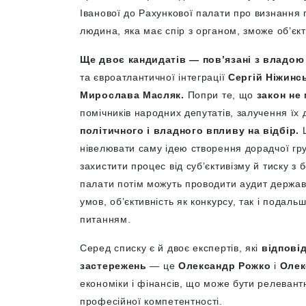
Іванової до Рахункової палати про визнання 
людина, яка має спір з органом, зможе об’єк
Ще двоє кандидатів — пов’язані з владо
та євроатлантичної інтеграції
Сергій Ніжинс
Мирослава Масляк.
Попри те, що
закон не
помічників народних депутатів, залучення їх 
політичного і владного впливу на відбір.
нівелювати саму ідею створення дорадчої гр
захистити процес від суб’єктивізму й тиску з 
палати потім можуть проводити аудит державни
умов, об’єктивність як конкурсу, так і подаль
питанням.
Серед списку є й двоє експертів, які
відпові
застережень
— це
Олександр Рожко
і
Олек
економіки і фінансів, що може бути релевантн
професійної компетентності.