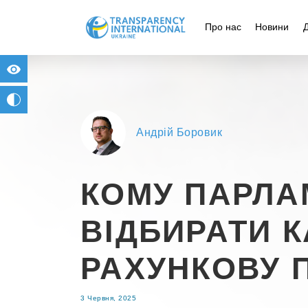
Про нас
Новини
for people with visual impairment
change to b/w
Андрій Боровик
КОМУ ПАРЛА
ВІДБИРАТИ К
РАХУНКОВУ 
3 Червня, 2025