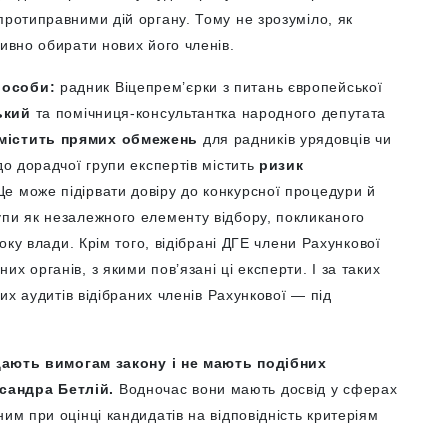
протиправними дій органу. Тому не зрозуміло, як
тивно обирати нових його членів.
ю особи:
радник Віцепрем’єрки з питань європейської
ький
та помічниця-консультантка народного депутата
 містить прямих обмежень
для радників урядовців чи
до дорадчої групи експертів містить
ризик
Це може підірвати довіру до конкурсної процедури й
упи як незалежного елементу відбору, покликаного
боку влади.
Крім того, відібрані ДГЕ члени Рахункової
х органів, з якими пов’язані ці експерти. І за таких
ших аудитів відібраних членів Рахункової — під
дають вимогам закону і не мають подібних
сандра Бетлій.
Водночас вони мають досвід у сферах
им при оцінці кандидатів на відповідність критеріям