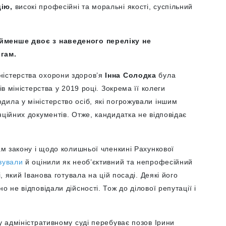
цію,
високі професійні та моральні якості, суспільний
айменше двоє з наведеного переліку не
гам.
істерства охорони здоров’я
Інна Солодка
була
ів міністерства у 2019 році. Зокрема її колеги
ила у міністерство осіб, які погрожували іншим
нційних документів. Отже, кандидатка не відповідає
ам закону і щодо колишньої членкині Рахункової
зували
й оцінили як необ’єктивний та непрофесійний
, який Іванова готувала на цій посаді. Деякі його
 не відповідали дійсності. Тож до ділової репутації і
у адміністративному суді перебуває позов Ірини