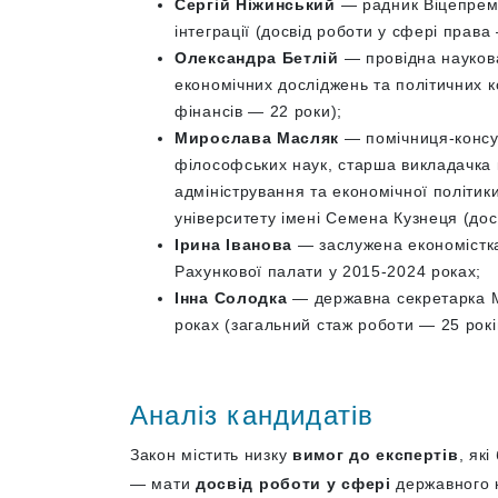
Сергій Ніжинський
— радник Віцепрем’
інтеграції (досвід роботи у сфері права
Олександра Бетлій
— провідна наукова
економічних досліджень та політичних к
фінансів — 22 роки);
Мирослава Масляк
— помічниця-консул
філософських наук, старша викладачка 
адміністрування та економічної політик
університету імені Семена Кузнеця (дос
Ірина Іванова
— заслужена економістка
Рахункової палати у 2015-2024 роках;
Інна Солодка
— державна секретарка Мі
роках (загальний стаж роботи — 25 рокі
Аналіз кандидатів
Закон містить низку
вимог до експертів
, як
— мати
досвід роботи у сфері
державного к