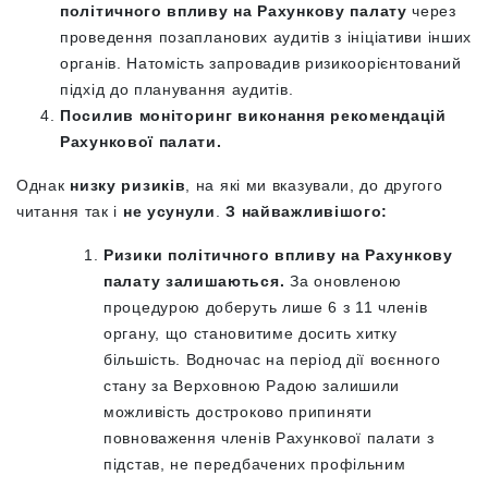
політичного впливу на Рахункову палату
через
проведення позапланових аудитів з ініціативи інших
органів. Натомість запровадив ризикоорієнтований
підхід до планування аудитів.
Посилив моніторинг виконання рекомендацій
Рахункової палати.
Однак
низку ризиків
, на які ми вказували, до другого
читання так і
не усунули
.
З найважливішого:
Ризики політичного впливу на Рахункову
палату залишаються.
За оновленою
процедурою доберуть лише 6 з 11 членів
органу, що становитиме досить хитку
більшість. Водночас на період дії воєнного
стану за Верховною Радою залишили
можливість достроково припиняти
повноваження членів Рахункової палати з
підстав, не передбачених профільним