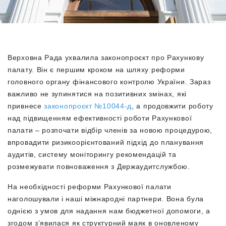
Верховна Рада ухвалила законопроєкт про Рахункову
палату. Він є першим кроком на шляху реформи
головного органу фінансового контролю України. Зараз
важливо не зупинятися на позитивних змінах, які
привнесе
законопроєкт №10044-д
, а продовжити роботу
над підвищенням ефективності роботи Рахункової
палати – розпочати відбір членів за новою процедурою,
впровадити ризикоорієнтований підхід до планування
аудитів, систему моніторингу рекомендацій та
розмежувати повноваження з Держаудитслужбою.
На необхідності реформи Рахункової палати
наголошували і наші міжнародні партнери. Вона була
однією з умов для надання нам бюджетної допомоги, а
згодом з’явилася як структурний маяк в оновленому