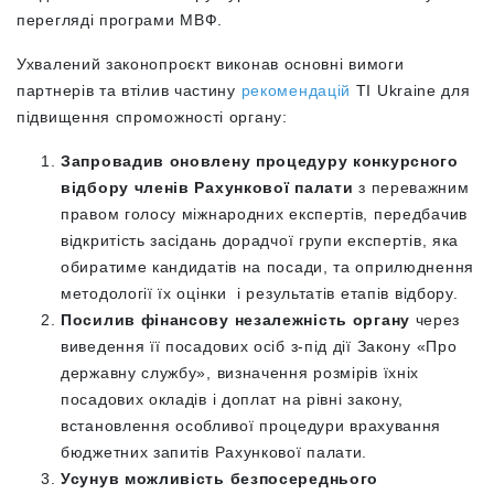
перегляді програми МВФ.
Ухвалений законопроєкт виконав основні вимоги
партнерів та втілив частину
рекомендацій
TI Ukraine для
підвищення спроможності органу:
Запровадив оновлену процедуру конкурсного
відбору членів Рахункової палати
з переважним
правом голосу міжнародних експертів,
передбачив
відкритість засідань дорадчої групи експертів, яка
обиратиме кандидатів на посади, та оприлюднення
методології їх оцінки і результатів етапів відбору.
Посилив фінансову незалежність органу
через
виведення її посадових осіб з-під дії Закону «Про
державну службу», визначення розмірів їхніх
посадових окладів і доплат на рівні закону,
встановлення
особливої процедури врахування
бюджетних запитів Рахункової палати.
Усунув можливість безпосереднього