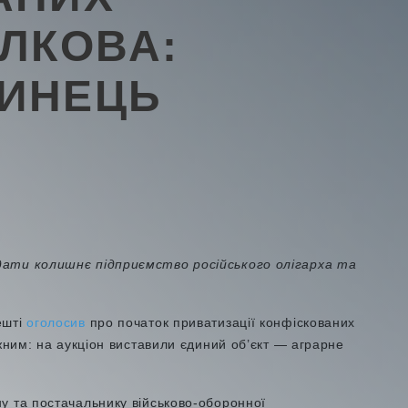
ЛКОВА:
ИНЕЦЬ
дати колишнє підприємство російського олігарха та
ешті
оголосив
про початок приватизації конфіскованих
ежним: на аукціон виставили єдиний об’єкт — аграрне
у та постачальнику військово-оборонної