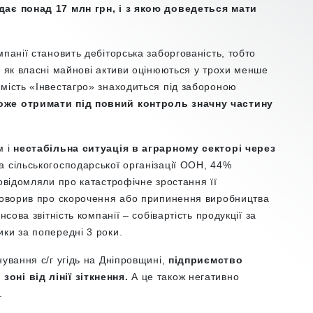
дає понад 17 млн грн, і з якою доведеться мати
панії становить дебіторська заборгованість, тобто
і як власні майнові активи оцінюються у трохи менше
омість «Інвестагро» знаходиться під забороною
оже отримати під повний контроль значну частину
м і
нестабільна ситуація в аграрному секторі через
а сільськогосподарської організації ООН, 44%
повідомляли про катастрофічне зростання її
 говорив про скорочення або припинення виробництва
сова звітність компанії – собівартість продукції за
ики за попередні 3 роки.
ування с/г угідь на Дніпровщині,
підприємство
оні від лінії зіткнення.
А це також негативно
.