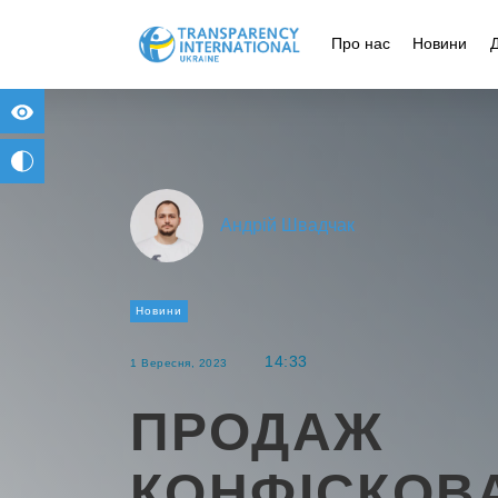
Про нас
Новини
for people with visual impairment
change to b/w
Андрій Швадчак
Новини
14:33
1 Вересня, 2023
ПРОДАЖ
КОНФІСКОВ