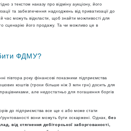
гідно з текстом наказу про відміну аукціону, його
зації та забезпечення надходжень від приватизації до
 час можуть відкласти, щоб знайти можливості для
го сценарію його продажу. Та чи можливо це в
обити ФДМУ?
нні півтора року фінансові показники підприємства
ошових коштів (трохи більше ніж 3 млн грн) досить для
працівниками, але недостатньо для погашення боргів
орів до підприємства все ще є або може стати
бґрунтованості вони можуть бути оскаржені. Однак,
без
ад, від стягнення дебіторської заборгованості,