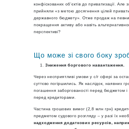
конфіскованих об’єктів до приватизації. Але з
прийняли «з метою досягнення цілей привати
державного бюджету». Отже продаж на певний
покращення активу або навіть альтернативно
перспективі?
Що може зі свого боку зр
Зниження боргового навантаження.
Через несприятливі умови у с/г сфері за оста
суттєво погіршились. Як наслідок, наявних гр
погашення заборгованості перед бюджетом і 
перед кредиторами.
Частина грошових вимог (2,8 млн грн) кредит
предметом судового розгляду – у разі їх нео
надходження додаткових ресурсів, наприкл