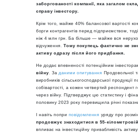
заборгованості компанії, яка загалом скла
справу інвестору.
Крім того, майже 40% балансової вартості ком
борги контрагентів перед підприємством, тод
ніж 4 млн грн. Ба більше — майже вся нерух
відчуження.
Тому покупець фактично не зм
активу одразу після його придбання.
Не додає впевненості потенційним інвестора
війну
. За
даними опитування
Продовольчої т
виробників сільськогосподарської продукції 
собівартості, а кожен четвертий респондент
через війну. Підтверджує цю статистику і фінан
половину 2023 року перевищила річні показн
І навіть попри
повідомлення
уряду про розмін
продовжує знаходитися в 55-кілометровій з
впливає на інвестиційну привабливість активу