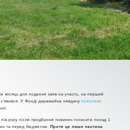
же місяць для подання заяв на участь, на перший
не з’явився. У Фонді держмайна невдачу
пояснили
нії.
 пів року після придбання повинен погасити понад 1
ами та перед бюджетом.
Проте це лише частина