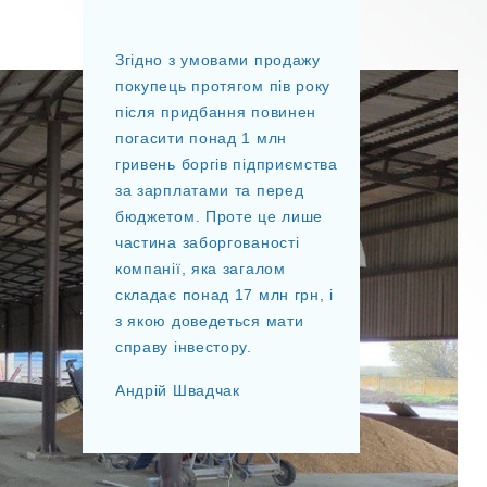
Згідно з умовами продажу
покупець протягом пів року
після придбання повинен
погасити понад 1 млн
гривень боргів підприємства
за зарплатами та перед
бюджетом. Проте це лише
частина заборгованості
компанії, яка загалом
складає понад 17 млн грн, і
з якою доведеться мати
справу інвестору.
Андрій Швадчак