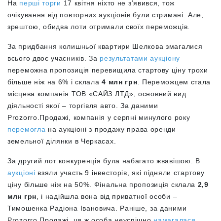
На
перші торги
17 квітня ніхто не з’явився, тож
очікування від повторних аукціонів були стримані. Але,
зрештою, обидва лоти отримали своїх переможців.
За придбання колишньої квартири Шелкова змагалися
всього двоє учасників. За
результатами аукціону
переможна пропозиція перевищила стартову ціну трохи
більше ніж на 6% і склала
4 млн грн
. Переможцем стала
місцева компанія ТОВ «САЙЗ ЛТД», основний вид
діяльності якої – торгівля авто. За даними
Prozorro.Продажі, компанія у серпні минулого року
перемогла
на аукціоні з продажу права оренди
земельної ділянки в Черкасах.
За другий лот конкуренція була набагато жвавішою. В
аукціоні
взяли участь 9 інвесторів, які підняли стартову
ціну більше ніж на 50%. Фінальна пропозиція склала
2,9
млн грн
, і надійшла вона від приватної особи –
Тимошенка Радіона Івановича. Раніше, за даними
Prozorro.Продажі, ця ж особа неуспішно
намагалася