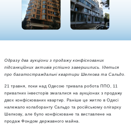
Одразу два аукціони з продажу конфіскованих
підсанкційних активів успішно завершились. Ідеться
про багатостраждальні квартири Шелкова та Сальдо.
21 травня, поки над Одесою тривала робота ППО, 11
приватних інвесторів змагалися на аукціонах з продажу
двох конфіскованих квартир. Раніше це житло в Одесі
належало колаборанту Сальдо та російському олігарху
Шелкову, але було конфісковане та виставлене на
продаж Фондом державного майна.