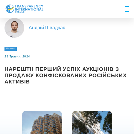
Про нас
Андрій Швадчак
Новини
Дослідження
Новина
Напрями роботи
21 Травня, 2024
Долучитися
НАРЕШТІ! ПЕРШИЙ УСПІХ АУКЦІОНІВ З
ПРОДАЖУ КОНФІСКОВАНИХ РОСІЙСЬКИХ
АКТИВІВ