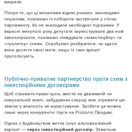
викрили.
Попри те, що ці механізми відомі роками, законодавчі
ініціативи, покликані їх побороти застрягали у стінах
парламенту, бо не знаходили необхідної підтримки. У
вересні минулого року депутати зареєстрували два нові
законопроєкти, покликані ліквідувати «інвестиційну» та
«туалетну» схеми. Спробуємо розібратися, чи здатні
вони досягти своєї мети, якщо їх таки врешті
проголосують.
Публічно-приватне партнерство проти схем з
інвестиційними договорами
Щоб отримати право щось звести на державній чи
комунальній землі, забудовник спершу має отримати цю
землю у власність чи користування. Зробити це можна
лише через конкурентні торги на Prozorro.Продажі.
Однак з будівництвом житла існує альтернативний
варіант —
через інвестиційний договір.
Земельне