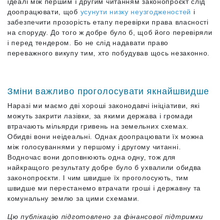
ідеалі між першим і другим читанням законопроєкт слід
доопрацювати, щоб
усунути низку неузгодженостей
і
забезпечити прозорість етапу перевірки права власності
на споруду. До того ж добре було б, щоб його перевіряли
і перед тендером. Бо не слід надавати право
переважного викупу тим, хто побудував щось незаконно.
Зміни важливо проголосувати якнайшвидше
Наразі ми маємо дві хороші законодавчі ініціативи, які
можуть закрити лазівки, за якими держава і громади
втрачають мільярди гривень на земельних схемах.
Обидві вони неідеальні. Однак доопрацювати їх можна
між голосуваннями у першому і другому читанні.
Водночас вони доповнюють одна одну, тож для
найкращого результату добре було б ухвалили обидва
законопроєкти. І чим швидше їх проголосують, тим
швидше ми перестанемо втрачати гроші і державну та
комунальну землю за цими схемами.
Цю публікацію підготовлено за фінансової підтримки