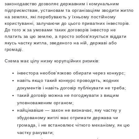
законодавство дозволяє державним і комунальним
підприємствам, установам та організаціям зводити житло
на землях, які перебувають у їхньому постійному
користуванні, залучаючи до цього приватних інвесторів.
До того ж за умовами таких договорів інвестор не
платить за цю землю, а просто зобов’язується віддати
якусь частку житла, зведеного на ній, державі або
громаді.
Схема має цілу низку корупційних ризиків:
інвестора необов’язково обирати через конкурс;
навіть якщо такий конкурс проводять, жодних
документів і навіть договір публікувати не треба;
такий договір можна не погоджувати з вищим
уповноваженим органом;
найцікавіше — закон не визначає, яку частку у
збудованому житлі має отримати держава чи
громада, і не встановлює чіткого механізму, як цю
частку рахувати;