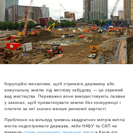
Корупційні механізми, щоб отримати державну або
комунальну землю під житлову забудову — це окремий
вид мистецтва. Переважно вони використовують лазівки
у законах, щоб приватизувати землю без конкуренції і
платити за неї значно менше ринкової вартості.
Приблизно на мільярд гривень квадратних метрів житла
могла недоотримати держава, якби НАБУ та САП не
виявили
схему незаконної передачі землі
в Києві під