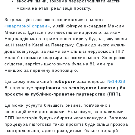
вносити зміни, зокрема перерозподіляти частки
можна на етапі реалізації проєкту.
Зокрема цією лазівкою скористалися в межах
«квартирної справи»
, у якій фігурує екснардеп Максим
Микитась. Ідеться про інвестиційний договір, за яким
Нацгвардія мала отримати квартири у будівлі, яку звели
на її землі в Києві на Печерську. Однак до нього уклали
додаткові угоди, за якими замість цієї нерухомості НГУ
мала б отримати квартири на околиці міста. За версією
слідства, вартість цього житла була на 81 млн грн
меншою за первинну пропозицію.
Цю схему покликаний
побороти
законопроєкт
№14038
.
Він пропонує
прирівняти та реалізувати інвестиційні
проєкти як публічно-приватне партнерство (ППП).
Це може усунути більшість ризиків, пов’язаних з
інвестиційними договорами. Як мінімум, за правилами
ППП інвесторів будуть обирати через конкурси. Загалом
процедура підготовки таких проєктів буде більш прозора
і контрольована, адже проходитиме більше ітерацій