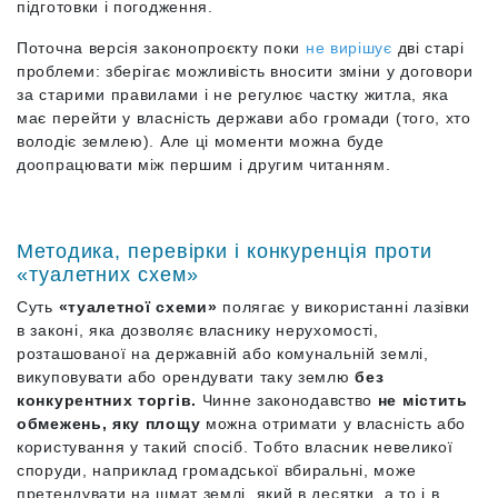
підготовки і погодження.
Поточна версія законопроєкту поки
не вирішує
дві старі
проблеми: зберігає можливість вносити зміни у договори
за старими правилами і не регулює частку житла, яка
має перейти у власність держави або громади (того, хто
володіє землею). Але ці моменти можна буде
доопрацювати між першим і другим читанням.
Методика, перевірки і конкуренція проти
«туалетних схем»
Суть
«туалетної схеми»
полягає у використанні лазівки
в законі, яка дозволяє власнику нерухомості,
розташованої на державній або комунальній землі,
викуповувати або орендувати таку землю
без
конкурентних торгів.
Чинне законодавство
не містить
обмежень, яку площу
можна отримати у власність або
користування у такий спосіб. Тобто власник невеликої
споруди, наприклад громадської вбиральні, може
претендувати на шмат землі, який в десятки, а то і в