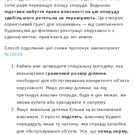
сотні разів перевищує площу споруди. Водночас
підстави набуття права власності на цю споруду
здебільшого ретельно не перевіряють.
Це створює
сприятливий ґрунт для зловживань — від самочинного
будівництва до фіктивної реєстрації нерухомості з
єдиною метою: прив’язати до неї землю.
Спосіб подолання цієї схеми пропонує законопроєкт
№14039
:
Кабмін має затвердити спеціальну методику, яка
визначатиме
граничний розмір ділянки
,
необхідної для обслуговування конкретного об’єкта
нерухомості. Якщо розмір ділянки, на яку
претендує власник споруди, буде в цих межах, він
зможе купити або орендувати її напряму.
Якщо земельна ділянка більша за встановлений
максимум, її просто
поділять
: власнику будівлі
передадуть лише ту частину, яка справді потрібна
для обслуговування об’єкта. Усе, що
понад норму,