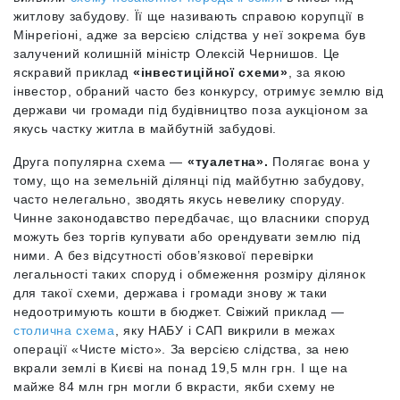
житлову забудову. Її ще називають справою корупції в
Мінрегіоні, адже за версією слідства у неї зокрема був
залучений колишній міністр Олексій Чернишов. Це
яскравий приклад
«інвестиційної схеми»
, за якою
інвестор, обраний часто без конкурсу, отримує землю від
держави чи громади під будівництво поза аукціоном за
якусь частку житла в майбутній забудові.
Друга популярна схема —
«туалетна».
Полягає вона у
тому, що на земельній ділянці під майбутню забудову,
часто нелегально, зводять якусь невелику споруду.
Чинне законодавство передбачає, що власники споруд
можуть без торгів купувати або орендувати землю під
ними. А без відсутності обов’язкової перевірки
легальності таких споруд і обмеження розміру ділянок
для такої схеми, держава і громади знову ж таки
недоотримують кошти в бюджет. Свіжий приклад —
столична схема
, яку НАБУ і САП викрили в межах
операції «Чисте місто». За версією слідства, за нею
вкрали землі в Києві на понад 19,5 млн грн. І ще на
майже 84 млн грн могли б вкрасти, якби схему не