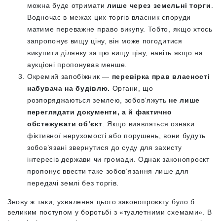
можна буде отримати
лише через земельні торги
.
Водночас в межах цих торгів власник споруди
матиме переважне право викупу. Тобто, якщо хтось
запропонує вищу ціну, він може погодитися
викупити ділянку за цю вищу ціну, навіть якщо на
аукціоні пропонував менше.
Окремий запобіжник —
перевірка прав власності
набувача на будівлю.
Органи, що
розпоряджаються землею, зобов’яжуть
не лише
переглядати документи, а й фактично
обстежувати об’єкт
. Якщо виявляться ознаки
фіктивної нерухомості або порушень, вони будуть
зобов’язані звернутися до суду для захисту
інтересів держави чи громади. Однак законопроєкт
пропонує ввести таке зобов’язання лише для
передачі землі без торгів.
Знову ж таки, ухвалення цього законопроєкту було б
великим поступом у боротьбі з «туалетними схемами». В