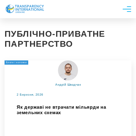
Про нас
ПУБЛІЧНО-ПРИВАТНЕ
Новини
ПАРТНЕРСТВО
Дослідження
Напрями роботи
Блоги і колонки
Долучитися
Андрій Швадчак
2 Березня, 2026
Як державі не втрачати мільярди на
земельних схемах