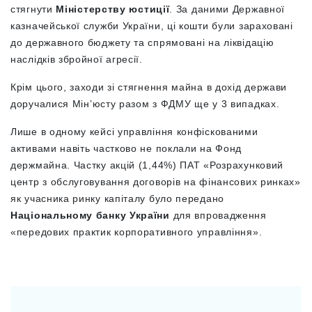
стягнути
Міністерству юстиції
. За даними Державної
казначейської служби України, ці кошти були зараховані
до державного бюджету та спрямовані на ліквідацію
наслідків збройної агресії.
Крім цього, заходи зі стягнення майна в дохід держави
доручалися
Мін’юсту разом з ФДМУ ще у 3 випадках.
Лише в одному кейсі управління конфіскованими
активами навіть частково не поклали на Фонд
держмайна. Частку акцій (1,44%) ПАТ «Розрахунковий
центр з обслуговування договорів на фінансових ринках»
як учасника ринку капіталу було передано
Національному банку України
для впровадження
«передових практик корпоративного управління».