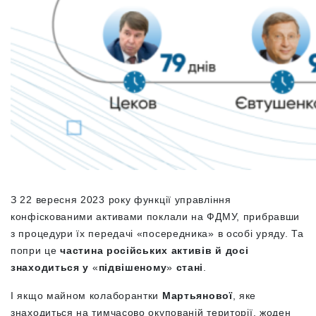
З 22 вересня 2023 року функції управління
конфіскованими активами поклали на ФДМУ, прибравши
з процедури їх передачі «посередника» в особі уряду. Та
попри це
частина російських активів й досі
знаходиться у
«
підвішеному
»
стані
.
І якщо майном колаборантки
Мартьянової
, яке
знаходиться на тимчасово окупованій території, жоден