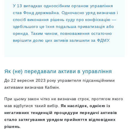
У 13 випадках одноосібним органом управління
став Фонд держмайна. Одночасно уряд визначав і
спосіб виконання рішень суду про конфіскацію —
здебільшого це їхня подальша приватизація або
оренда. Таким чином, повноваження остаточно
вирішити долю цих активів залишили за ФДМУ.
Як (не) передавали активи в управління
До 22 вересня 2023 року управителя підсанкційними
активами визначав Кабмін.
При цьому закон чітко не визначав строк, протягом якого
мав відбутися такий вибір.
Як наслідок, однією із
негативних тенденцій процедури передачі активів
стало затягування урядом прийняття відповідних
рішень
.