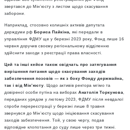
звертався до Мін’юсту з листом щодо скасування
заборони.
Наприклад, стосовно колишніх активів депутата
держдуми рф
Бориса Пайкіна,
які передали в
управління ФДМУ ще у березні 2023 року, Фонд лише 16
червня доручив своєму регіональному відділенню
здійснити заходи з реєстрації права власності.
Цей та інші кейси також свідчать про затягування
вирішення питання щодо скасування заходів
забезпечення позовів — як з боку Фонду держмайна,
так і від Мін’юсту
. Щодо активів ректора мгімо та
довіреної особи путіна на виборах
Анатолія Торкунова
,
переданих урядом у лютому 2023, ФДМУ після невдалої
спроби перереєстрації у березні лише 8 травня
звернувся до Мін’юсту щодо ініціювання скасування
заходів забезпечення. Той, у свою чергу, подав
відповідне клопотання до суду лише через три тижні.