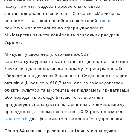
парку-пам’ятки садово-паркового мистецтва
загальнодержавного значення. Стосовно «Межигір’я»
парламент вже навіть прийняв відповідний
закон
:
пам’ятка має потрапити до сфери управління
Міністерства захисту довкілля та природних ресурсів
України.
Мінкульт, у свою чергу, отримав аж 537
історико‑культурних та матеріальних цінностей з колекції
Януковича для подальшого продажу, користування або
збереження в державній власності. Сукупна вартість цих
активів оцінюється у €18,7 млн, але за законодавством
об’єкти культури та мистецтва не підлягають приватизації
або передачі в оренду. Більше того, ці активи
продовжують перебувати під арештом у кримінальному
провадженні, а відомство з квітня 2023 року не вчинило
жодних дій
для фактичного отримання їх в управління.
Понад 34 млн грн президента-втікача уряд доручив