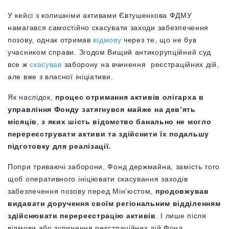
У кейсі з колишніми активами Євтушенкова ФДМУ
намагався самостійно скасувати заходи забезпечення
позову, однак отримав
відмову
через те, що не був
учасником справи. Згодом Вищий антикорупційний суд
все ж
скасував
заборону на вчинення реєстраційних дій,
але вже з власної ініціативи.
Як наслідок,
процес отримання активів олігарха в
управління Фонду затягнувся майже на дев’ять
місяців
,
з яких шість відомство банально не могло
перереєструвати активи та здійснити їх подальшу
підготовку для реалізації.
Попри триваючі заборони, Фонд держмайна, замість того
щоб оперативного ініціювати скасування заходів
забезпечення позову перед Мін’юстом,
продовжував
видавати доручення своїм регіональним відділенням
здійснювати перереєстрацію активів
. І лише після
відмови або зупинення реєстраційних дій Фонд