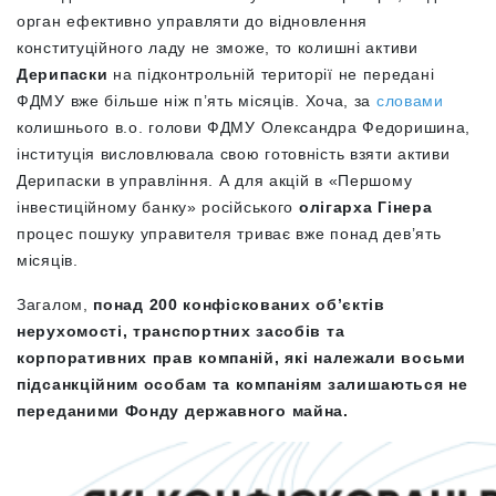
орган ефективно управляти до відновлення
конституційного ладу не зможе, то колишні активи
Дерипаски
на підконтрольній території не передані
ФДМУ
вже більше ніж п’ять місяців.
Хоча, за
словами
колишнього в.о. голови ФДМУ Олександра Федоришина,
інституція висловлювала свою готовність взяти активи
Дерипаски в управління. А для акцій в «Першому
інвестиційному банку» російського
олігарха Гінера
процес пошуку управителя триває вже понад дев’ять
місяців.
Загалом,
понад 200 конфіскованих об’єктів
нерухомості, транспортних засобів та
корпоративних прав компаній, які належали
восьми
підсанкційним особам та компаніям залишаються не
переданими Фонду державного майна.