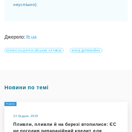
неуспішно).
Джерело:
lb.ua
КОНФІСКАЦІЯ РОСІЙСЬКИХ АКТИВІВ
ФОНД ДЕРЖМАЙНА
Новини по темі
Новини
22 Грудня, 2025
Пливли, пливли й на березі втопилися: ЄС
не погодив репараційний кредит для