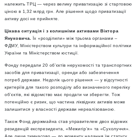
належить ТРЦ — через велику приватизацію зі стартовою
ціною в 1,32 млрд грн. Але рішення щодо приватизації
активу досі не прийняте.
Цікава ситуація і з колишніми активами Віктора
Януковича.
Їх «розділили» між трьома органами –
ФДМУ, Міністерством культури та інформаційної політики
України та Міністерством юстиції.
Фонду передали 20 об’єктів нерухомості та транспортних
засобів для приватизації, оренди або забезпечення
потреб держави. Недолік цього рішення — у відсутності
критеріїв для такого розподілу або визначеного переліку
об’єктів, які відомство має продати чи зберегти. Тож
потенційно є ризик, що частина ліквідних активів може
залишитися у власності держави нереалізованою.
Також Фонд держмайна став управителем двох відомих
резиденцій експрезидента, «Межигір’я» та «Сухолуччя».
Але лише тимчасово — до моменту надання їм статусу