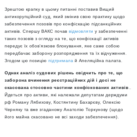
Зрештою крапку в цьому питанні поставив Вищий
антикорупційний суд, який змінив свою практику щодо
забезпечення позовів про конфіскацію підсанкційних
активів. Спершу ВАКС почав
відмовляти
у забезпеченні
таких позовів з огляду на те, що конфіскації активів
передує їх обов’язкове блокування, яке саме собою
передбачає заборону розпорядження та їх відчуження.
Згодом цю позицію
підтримала
й Апеляційна палата.
Однак аналіз судових рішень свідчить про те, що
заборона вчинення реєстраційних дій і досі не
скасована стосовно частини конфіскованих активів
..
Йдеться про активи, які належали депутатам держдуми
рф Роману Лябихову, Костянтину Бахарєву, Олексію
Черняку та вже згаданому Анатолію Торкунову (щодо
його майна скасовано не всі заходи забезпечення).