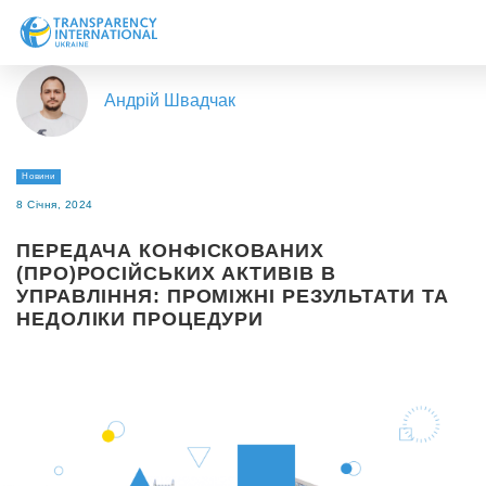
Про нас
Андрій Швадчак
Новини
Дослідження
Новини
Напрями роботи
8 Січня, 2024
Долучитися
ПЕРЕДАЧА КОНФІСКОВАНИХ
(ПРО)РОСІЙСЬКИХ АКТИВІВ В
УПРАВЛІННЯ: ПРОМІЖНІ РЕЗУЛЬТАТИ ТА
НЕДОЛІКИ ПРОЦЕДУРИ