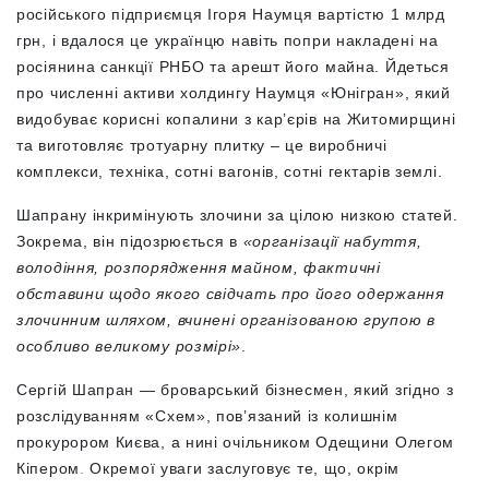
російського підприємця Ігоря Наумця вартістю 1 млрд
грн, і вдалося це українцю навіть попри накладені на
росіянина санкції РНБО та арешт його майна. Йдеться
про численні активи холдингу Наумця «Юнігран», який
видобуває корисні копалини з кар’єрів на Житомирщині
та виготовляє тротуарну плитку – це виробничі
комплекси, техніка, сотні вагонів, сотні гектарів землі.
Шапрану інкримінують злочини за цілою низкою статей.
Зокрема, він підозрюється в
«організації набуття,
володіння, розпорядження майном, фактичні
обставини щодо якого свідчать про його одержання
злочинним шляхом, вчинені організованою групою в
особливо великому розмірі»
.
Сергій Шапран — броварський бізнесмен, який згідно з
розслідуванням «Схем», пов’язаний із колишнім
прокурором Києва, а нині очільником Одещини Олегом
Кіпером
.
Окремої уваги заслуговує те, що, окрім