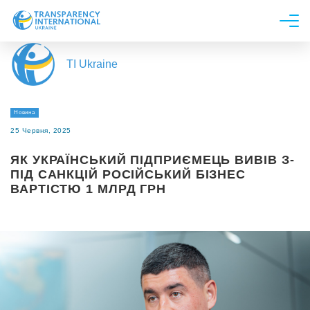
Про нас
TI Ukraine
Новини
Дослідження
Новина
Напрями роботи
25 Червня, 2025
Долучитися
ЯК УКРАЇНСЬКИЙ ПІДПРИЄМЕЦЬ ВИВІВ З-
ПІД САНКЦІЙ РОСІЙСЬКИЙ БІЗНЕС
ВАРТІСТЮ 1 МЛРД ГРН