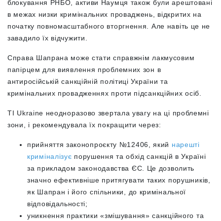
блокування РНБО, активи Наумця також були арештовані
в межах низки кримінальних проваджень, відкритих на
початку повномасштабного вторгнення. Але навіть це не
завадило їх відчужити.
Справа Шапрана може стати справжнім лакмусовим
папірцем для виявлення проблемних зон в
антиросійській санкційній політиці України та
кримінальних провадженнях проти підсанкційних осіб.
ТІ Ukraine неодноразово звертала увагу на ці проблемні
зони, і рекомендувала їх покращити через:
прийняття законопроєкту №12406, який
нарешті
криміналізує
порушення та обхід санкцій в Україні
за прикладом законодавства ЄС. Це дозволить
значно ефективніше притягувати таких порушників,
як Шапран і його спільники, до кримінальної
відповідальності;
уникнення практики «змішування» санкційного та