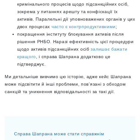
кримінального процесів щодо підсанкційних осіб,
зокрема у питаннях арешту та конфіскації їх
активів. Паралельні дії уповноважених органів у цих
двох процесах
часто є контрпродуктивними
;
покращення інституту блокування активів після
рішення РНБО. Наразі ефективність цієї процедури
щодо активів підсанкційних осіб
залишає бажати
кращого
, і справа Шапрана додатково це
підтверджує.
Ми детальніше вивчимо цю історію, адже кейс Шапрана
може підсвітити й інші проблеми, пов’язані з обходом
санкцій та уникнення відповідальності за такі дії.
Справа Шапрана може стати справжнім