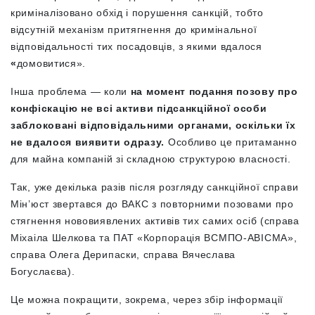
криміналізовано обхід і порушення санкцій, тобто
відсутній механізм притягнення до кримінальної
відповідальності тих посадовців, з якими вдалося
«
домовитися».
Інша проблема — коли
на момент подання позову про
конфіскацію не всі активи підсанкційної особи
заблоковані відповідальними органами, оскільки їх
не вдалося виявити одразу.
Особливо це притаманно
для майна компаній зі складною структурою власності.
Так, уже декілька разів після розгляду санкційної справи
Мін’юст звертався до ВАКС з повторними позовами про
стягнення нововиявлених активів тих самих осіб (справа
Міхаіла Шелкова та ПАТ «Корпорація ВСМПО-АВІСМА»,
справа Олега Дерипаски, справа Вячеслава
Богуслаєва).
Це можна покращити, зокрема, через збір інформації