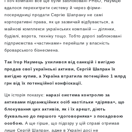
І хоч компанії все ще були заблоковані РНБО, Наумцю
вдалося перехитрити систему й через фірми-
посередниці продати Сергію Шапрану не самі
корпоративні права, як це зазвичай відбувається, а
майнові комплекси українських компаній — ділянки,
будівлі, ворота, техніку тощо. Тобто дорогі заблоковані
підприємства «частинами» перейшли у власність
броварського бізнесмена.
Так Ігор Наумець ухилився від санкцій і вигідно
продав свої українські активи, Сергій Шапран їх
вигідно купив, а Україна втратила потенційно 1 млрд
грн від їх потенційної конфіскації.
Ця історія показує:
наразі система контролю за
активами підсанкційних осіб настільки «дірява», що
блокування цих активів, як і їх арешт, діють
буквально до першого «договорняка» з посадовою
особою.
А ще гірше, що підозру у цій справі отримав
лише Сергій Шапран, адже в Україні досі не