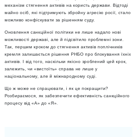
механізм стягнення активів на користь держави. Відтоді
майно осіб, які підтримують збройну агресію росії, стало
можливо конфіскувати за рішенням суду.
Оновлення санкційної політики не лише надало нові
можливості державі, але й підсвітило проблемні зони.
Так, першим кроком до стягнення активів поплічників
кремля залишається рішення РНБО про блокування їхніх
активів. І від того, наскільки якісно зроблений цей крок,
залежить, чи «вистоїть» справа не лише у
національному, але й міжнародному суді.
Що ж може не спрацювати, і як це покращити?
Розбираємося, як забезпечити ефективність санкційного
процесу від «А» до «Я».