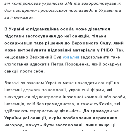
він контролював українські ЗМІ та використовував їх
для поширення проросійської пропаганди в Україні та
за її межами».
В Україні ж підсанкційна особа може дізнатися
підстави застосування до неї санкцій, тільки
оскарживши таке рішення до Верховного Суду, який
може витребувати відповідні матеріали у РНБО.
Так,
нещодавно Верховний Суд
ухвалив
задовольнити таке
клопотання адвокатів Петра Порошенка, який оскаржує
санкції проти себе.
Взагалі за законом Україна може накладати санкції на
іноземні держави та компанії, українські фірми, які
знаходяться під контролем іноземної компанії або особи,
іноземців, осіб без громадянства, а також суб’єктів, які
здійснюють терористичну діяльність.
До громадян же
України усі санкції, окрім позбавлення державних
нагород, можуть бути застосовані, лише якщо ці