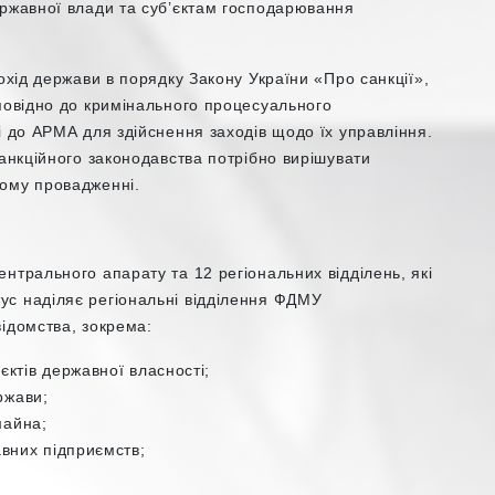
ержавної влади та суб’єктам господарювання
охід держави в порядку Закону України «Про санкції»,
дповідно до кримінального процесуального
і до АРМА для здійснення заходів щодо їх управління.
санкційного законодавства потрібно вирішувати
ному провадженні.
нтрального апарату та 12 регіональних відділень, які
с наділяє регіональні відділення ФДМУ
ідомства, зокрема:
ктів державної власності;
ржави;
майна;
авних підприємств;
.