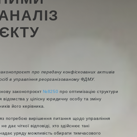
АНАЛІЗ
ЄКТУ
законопроєкт про передачу конфіскованих активів
 осіб в управління реорганізованому ФДМУ.
снову законопроєкт
№8250
про оптимізацію структури
відомства у цілісну юридичну особу та зміну
иків його керівника.
асяз потребою вирішення питання щодо управління
 дає чіткої відповіді, хто здійснює такі
 надає уряду можливість обирати тимчасового