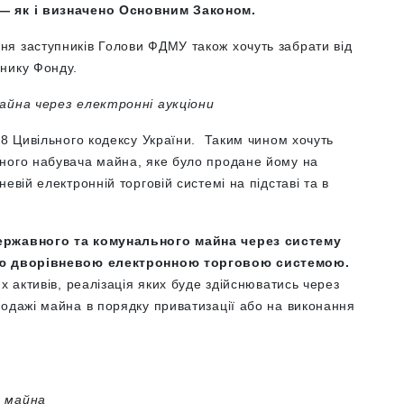
 — як і визначено Основним Законом.
я заступників Голови ФДМУ також хочуть забрати від
нику Фонду.
майна через електронні аукціони
88 Цивільного кодексу України. Таким чином хочуть
ного набувача майна, яке було продане йому на
евій електронній торговій системі на підставі та в
державного та комунального майна через систему
ною дворівневою електронною торговою системою.
х активів, реалізація яких буде здійснюватись через
родажі майна в порядку приватизації або на виконання
о майна