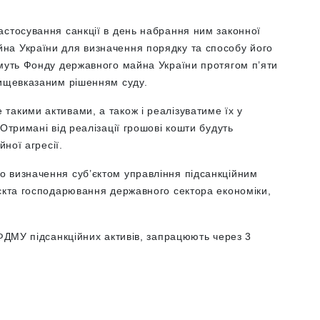
астосування санкції в день набрання ним законної
на України для визначення порядку та способу його
имуть Фонду державного майна України протягом п’яти
вищевказаним рішенням суду.
такими активами, а також і реалізуватиме їх у
Отримані від реалізації грошові кошти будуть
йної агресії.
 визначення суб’єктом управління підсанкційним
’єкта господарювання державного сектора економіки,
 ФДМУ підсанкційних активів, запрацюють через 3