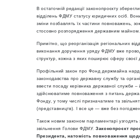
В остаточній редакції законопроєкту зберег
відділень ФДМУ статусу юридичних осіб. Вони
зміни позбавлять їх частини повноважень, з
стосовно розпорядження державним майном
Примітно, що реорганізація регіональних від
виконання доручення уряду ФДМУ вже проводи
структур, кожна з яких поширює сферу своєї д
Профільний закон про Фонд держмайна нардеп
законодавства про державну службу та органі
ввести посаду керівника державної служби – 
здійснюватиме повноваження з питань державн
Фонду, у тому числі призначатиме та звільнят
(представництв). І все це — вже без погоджен
Також новим законом парламентарі узгодять 
звільнення Голови ФДМУ.
Законопроєкт проп
Президента, натомість повноваження щодо