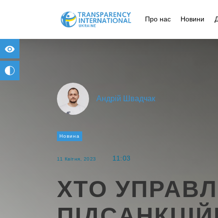
Про нас
Новини
for people with visual impairment
change to b/w
Андрій Швадчак
Новина
11:03
11 Квітня, 2023
ХТО УПРАВ
ПІДСАНКЦІ