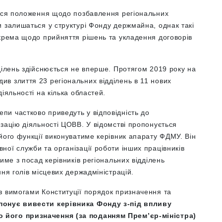
лися положення щодо позбавлення регіональних
 залишаться у структурі Фонду держмайна, однак такі
окрема щодо прийняття рішень та укладення договорів
.
ділень здійснюється не вперше. Протягом 2019 року на
в злиття 23 регіональних відділень в 11 нових
іяльності на кілька областей.
и частково приведуть у відповідність до
зацію діяльності ЦОВВ. У відомстві пропонується
його функції виконуватиме керівник апарату ФДМУ. Він
ої служби та організації роботи інших працівників
име з посад керівників регіональних відділень
ня голів місцевих держадміністрацій.
з вимогами Конституції порядок призначення та
онує вивести керівника Фонду з-під впливу
 його призначення (за поданням Прем’єр-міністра)