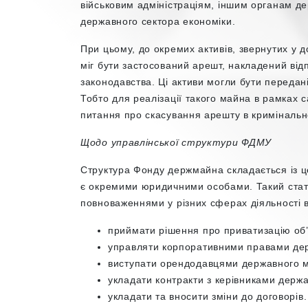
військовим адміністраціям, іншим органам д
державного сектора економіки.
При цьому, до окремих активів, звернутих у д
міг бути застосований арешт, накладений ві
законодавства. Ці активи могли бути передан
Тобто для реалізації такого майна в рамках 
питання про скасування арешту в криміналь
Щодо управлінської структури ФДМУ
Структура Фонду держмайна складається із це
є окремими юридичними особами. Такий стату
повноваженнями у різних сферах діяльності в
приймати рішення про приватизацію об’є
управляти корпоративними правами де
виступати орендодавцями державного 
укладати контракти з керівниками держ
укладати та вносити зміни до договорів