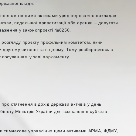
ержавної влади.
ління стягненими активами уряд переважно покладав
жави, подальшої приватизації або оренди – депутати
оваження у законопроєкті №8250.
розгляду проєкту профільним комітетом, який
 другому читанні та в цілому. Тому розбираємось з
голосуванням у залі парламенту.
про стягнення в дохід держави активів у день
інету Міністрів України для визначення суб’єкта,
ити тимчасове управління цими активами АРМА, ФДМУ,