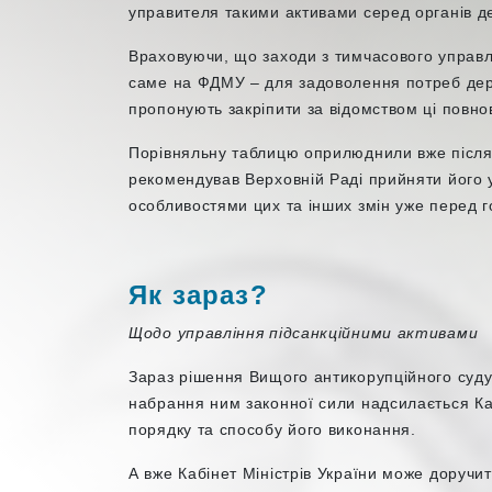
управителя такими активами серед органів д
Враховуючи, що заходи з тимчасового управ
саме на ФДМУ – для задоволення потреб дер
пропонують закріпити за відомством ці повн
Порівняльну таблицю оприлюднили вже після 
рекомендував Верховній Раді прийняти його у
особливостями цих та інших змін уже перед 
Як зараз?
Щодо управління підсанкційними активами
Зараз рішення Вищого антикорупційного суду 
набрання ним законної сили надсилається Каб
порядку та способу його виконання.
А вже Кабінет Міністрів України може доруч