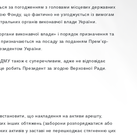
ться за погодженням з головами місцевих державних
вою Фонду, що фактично не узгоджується із вимогам
нтральних органів виконавчої влади України.
органи виконавчої влади» і порядок призначення та
и призначаються на посаду за поданням Прем’єр-
резидентом України.
ДМУ також є суперечливим, адже не відповідає
з це робить Президент за згодою Верховної Ради.
 встановити, що накладення на активи арешту,
ких інших обтяжень (заборони розпоряджатися або
ких активів у заставі не перешкоджає стягненню цих