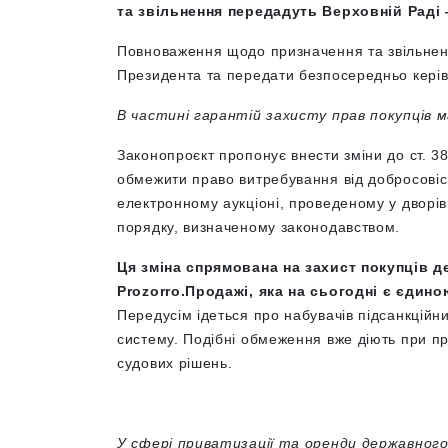
та звільнення передадуть Верховній Раді
Повноваження щодо призначення та звільненн
Президента та передати безпосередньо керів
В частині гарантій захисту прав покупців 
Законопроєкт пропонує внести зміни до ст. 3
обмежити право витребування від добросовіс
електронному аукціоні, проведеному у дворівн
порядку, визначеному законодавством.
Ця зміна спрямована на захист покупців 
Prozorro.Продажі, яка на сьогодні є єди
Передусім ідеться про набувачів підсанкційни
систему. Подібні обмеження вже діють при п
судових рішень.
У сфері приватизації та оренди державног