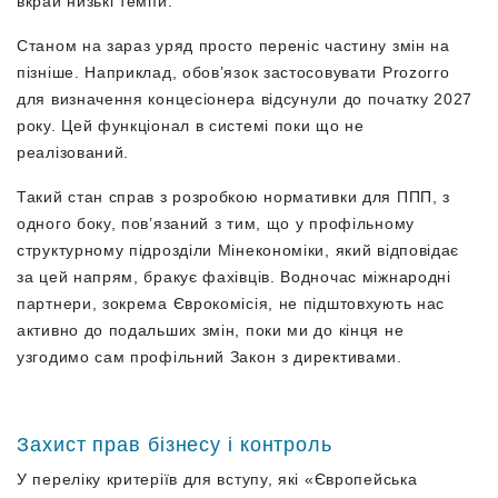
вкрай низькі темпи.
Станом на зараз уряд просто переніс частину змін на
пізніше. Наприклад, обов’язок застосовувати Prozorro
для визначення концесіонера відсунули до початку 2027
року. Цей функціонал в системі поки що не
реалізований.
Такий стан справ з розробкою нормативки для ППП, з
одного боку, пов’язаний з тим, що у профільному
структурному підрозділи Мінекономіки, який відповідає
за цей напрям, бракує фахівців. Водночас міжнародні
партнери, зокрема Єврокомісія, не підштовхують нас
активно до подальших змін, поки ми до кінця не
узгодимо сам профільний Закон з директивами.
Захист прав бізнесу і контроль
У переліку критеріїв для вступу, які «Європейська