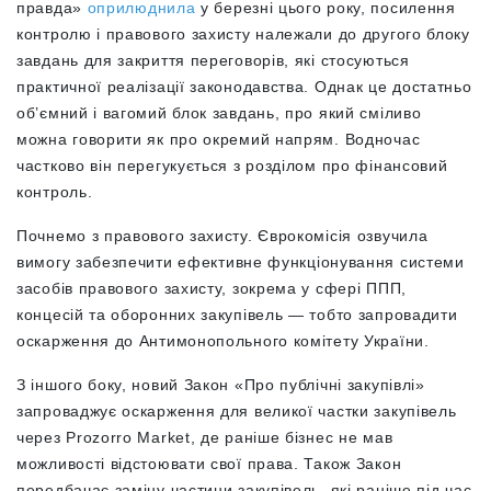
правда»
оприлюднила
у березні цього року, посилення
контролю і правового захисту належали до другого блоку
завдань для закриття переговорів, які стосуються
практичної реалізації законодавства. Однак це достатньо
об’ємний і вагомий блок завдань, про який сміливо
можна говорити як про окремий напрям. Водночас
частково він перегукується з розділом про фінансовий
контроль.
Почнемо з правового захисту. Єврокомісія озвучила
вимогу забезпечити
ефективне функціонування системи
засобів правового захисту, зокрема у сфері ППП,
концесій та оборонних закупівель — тобто запровадити
оскарження до Антимонопольного комітету України.
З іншого боку, новий Закон «Про публічні закупівлі»
запроваджує оскарження для великої частки закупівель
через Prozorro Market, де раніше бізнес не мав
можливості відстоювати свої права. Також Закон
передбачає заміну частини закупівель, які раніше під час