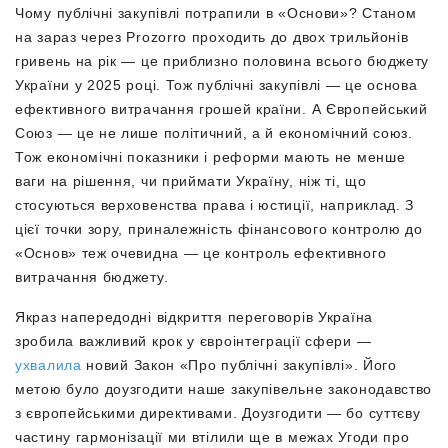
Чому публічні закупівлі потрапили в «Основи»? Станом
на зараз через Prozorro проходить до двох трильйонів
гривень на рік — це приблизно половина всього бюджету
України у 2025 році. Тож публічні закупівлі — це основа
ефективного витрачання грошей країни. А Європейський
Союз — це не лише політичний, а
й
економічний союз.
Тож економічні показники і реформи мають не менше
ваги на рішення, чи приймати Україну, ніж ті, що
стосуються верховенства права і юстиції, наприклад. З
цієї точки зору, приналежність фінансового контролю до
«Основ» теж очевидна — це контроль ефективного
витрачання бюджету.
Якраз напередодні відкриття переговорів Україна
зробила важливий крок у євроінтеграції сфери —
ухвалила
новий Закон «Про публічні закупівлі». Його
метою було доузгодити наше закупівельне законодавство
з європейськими директивами. Доузгодити — бо суттєву
частину гармонізації ми втілили ще в межах Угоди про