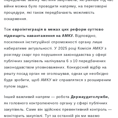
війни можна було проводити напряму, на переговорні
процедури, які також передбачають можливість
оскарження.
Тож
євроінтеграція в межах цих реформ суттєво
підвищить навантаження на АМКУ.
Відповідно,
посилення інституційної спроможності органу лише
набиратиме актуальності. У 2025 році Комісія АМКУ з
розгляду скарг про порушення законодавства у сфері
публічних закупівель налічувала 6 з 10 передбачених
законодавством уповноважених. Конкурсний відбір на
решту посад орган не оголошував, однак це необхідно
буде зробити, щоб АМКУ міг справлятися з розширеним
пулом задач.
Інший важливий напрям — робота
Держаудитслужби,
як головного контролюючого органу у сфері публічних
закупівель. Саме він здійснює превентивний контроль —
моніторить закупівлі. Тут за останній рік ми маємо