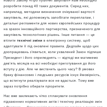
нового Закону «Про публічні закупівлі» нам необхідно
розробити понад 40 таких документів. Серед них,
наприклад, методики визначення очікуваної вартості
закупівель, які допоможуть запобігати переплатам, і
детальні регламенти для нових європейських процедур
на зразок інноваційного партнерства, призначеного для
закупівель технологічних рішень. Інше питання — це
втілити
технічні зміни
в електронну систему, щоб
адаптувати її під оновлені правила. Дедлайн щодо цих
доопрацювань з’явиться, коли ухвалений Закон підпише
Президент і його оприлюднять — відтоді ми матимемо
дев’ять місяців на всі необхідні приготування до його
вступу у дію. Але чи вистачить цього часу? В умовах
браку фінансових і людських ресурсів існує ймовірність,
що встигнути реалізувати все не вдасться. Тому вже
зараз потрібно обирати пріоритети.
Нас вже закликають чітко спланувати оновлення
підзаконних нормативних актів і технічну реалізацію змін