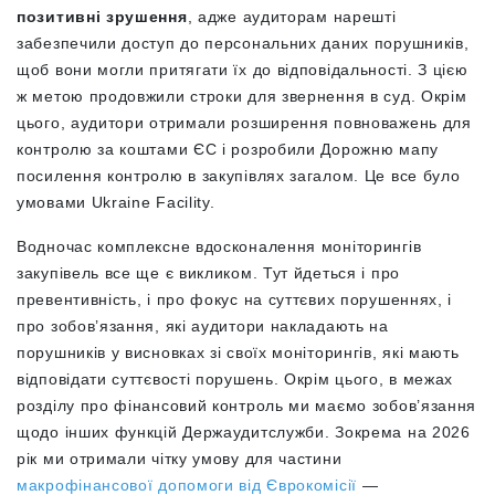
позитивні зрушення
, адже аудиторам нарешті
забезпечили доступ до персональних даних порушників,
щоб вони могли притягати їх до відповідальності. З цією
ж метою продовжили строки для звернення в суд. Окрім
цього, аудитори отримали розширення повноважень для
контролю за коштами ЄС і розробили Дорожню мапу
посилення контролю в закупівлях загалом. Це все було
умовами Ukraine Facility.
Водночас комплексне вдосконалення моніторингів
закупівель все ще є викликом. Тут йдеться і про
превентивність, і про фокус на суттєвих порушеннях, і
про зобов’язання, які аудитори накладають на
порушників у висновках зі своїх моніторингів, які мають
відповідати суттєвості порушень. Окрім цього, в межах
розділу про фінансовий контроль ми маємо зобов’язання
щодо інших функцій Держаудитслужби. Зокрема на 2026
рік ми отримали чітку умову для частини
макрофінансової допомоги від Єврокомісії
—