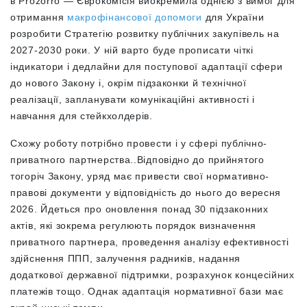
в Prozorro — Єврокомісія виокремила однією з вимог для
отримання
макрофінансової допомоги
для України
розробити Стратегію розвитку публічних закупівель на
2027-2030 роки. У ній варто буде прописати чіткі
індикатори і дедлайни для поступової адаптації сфери
до нового Закону і, окрім підзаконки й технічної
реалізації, запланувати комунікаційні активності і
навчання для стейкхолдерів.
Схожу роботу потрібно провести і у сфері публічно-
приватного партнерства..Відповідно до прийнятого
тогоріч Закону, уряд має привести свої нормативно-
правові документи у відповідність до нього до вересня
2026. Йдеться про оновлення понад 30 підзаконних
актів, які зокрема регулюють порядок визначення
приватного партнера, проведення аналізу ефективності
здійснення ППП, залучення радників, надання
додаткової державної підтримки, розрахунок концесійних
платежів тощо. Однак адаптація нормативної бази має