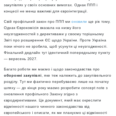
закупівлях у своїх основних вимогах. Однак ППП і
концесії не менш важливі для євроінтеграції.
Свій профільний закон про ППП ми
оновили
ще рік тому.
Однак Єврокомісія вказала на низку його
неузгодженостей з директивами у своєму торішньому
Звіті про розширення ЄС щодо України. Проте Україна
поки нічого не зробила, щоб усунути ці неузгодженості.
Фінальний дедлайн тут ідентичний попередньому пункту
— вересень 2027.
Багато роботи ми маємо і щодо законодавства про
оборонні закупівлі
, яке теж належить до закупівельного
розділу. Тут ми фактично перебуваємо лише на початку
шляху — до кінця року маємо розробити concept note з
оновлення профільного Закону згідно з
євродирективами. Це документ, який має окреслити
відмінності нашого чинного законодавства від
європейського і описати, як ми плануємо ці відмінності