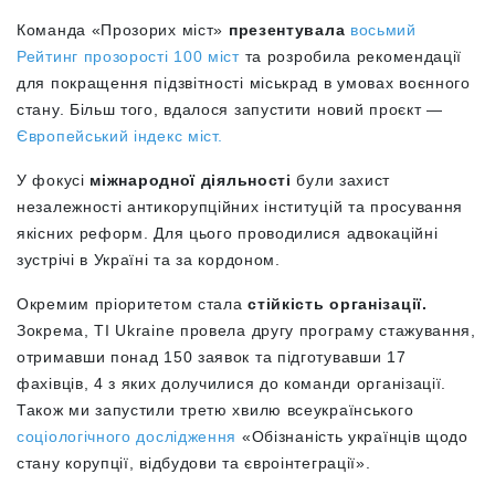
Команда «Прозорих міст»
презентувала
восьмий
Рейтинг прозорості 100 міст
та розробила рекомендації
для покращення підзвітності міськрад в умовах воєнного
стану. Більш того, вдалося запустити новий проєкт —
Європейський індекс міст.
У фокусі
міжнародної діяльності
були захист
незалежності антикорупційних інституцій та просування
якісних реформ. Для цього проводилися адвокаційні
зустрічі в Україні та за кордоном.
Окремим пріоритетом стала
стійкість організації.
Зокрема, TI Ukraine провела другу програму стажування,
отримавши понад 150 заявок та підготувавши 17
фахівців, 4 з яких долучилися до команди організації.
Також ми запустили третю хвилю всеукраїнського
соціологічного дослідження
«Обізнаність українців щодо
стану корупції, відбудови та євроінтеграції».