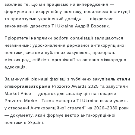
важливо те, що ми працюємо на випередження —
формуємо антикорупційну політику, посилюємо інституції
та промотуємо український досвід»,
— підкреслив
виконавчий директор TI Ukraine Андрій Боровик.
Пріоритетні напрямки роботи організації залишаються
незмінними: удосконалення державної антикорупційної
політики, системи публічних закупівель, прозорість
міських рад, стійкість організації та активна міжнародна
адвокація.
За минулий рік наші
фахівці з публічних закупівель
стали
співорганізаторами
Prozorro Awards 2025 та запустили
Market Price — додаток для аналізу цін на товари з
Prozorro Market. Також експерти TI Ukraine взяли участь
у створенні Антикорупційної стратегії на 2026–2030 роки
— документу, який формує вектор антикорупційної
політики в Україні.