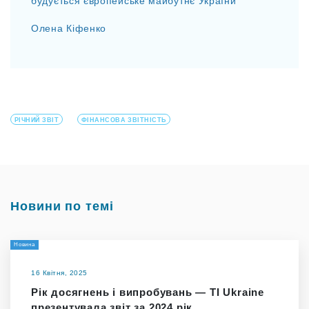
будується європейське майбутнє України
Олена Кіфенко
РІЧНИЙ ЗВІТ
ФІНАНСОВА ЗВІТНІСТЬ
Новини по темі
Новина
16 Квітня, 2025
Рік досягнень і випробувань — TI Ukraine
презентувала звіт за 2024 рік