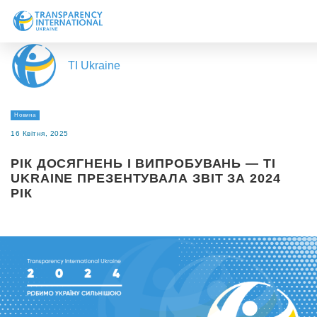
Про нас
TI Ukraine
Новини
Дослідження
Новина
Напрями роботи
16 Квітня, 2025
Долучитися
РІК ДОСЯГНЕНЬ І ВИПРОБУВАНЬ — TI
UKRAINE ПРЕЗЕНТУВАЛА ЗВІТ ЗА 2024
РІК