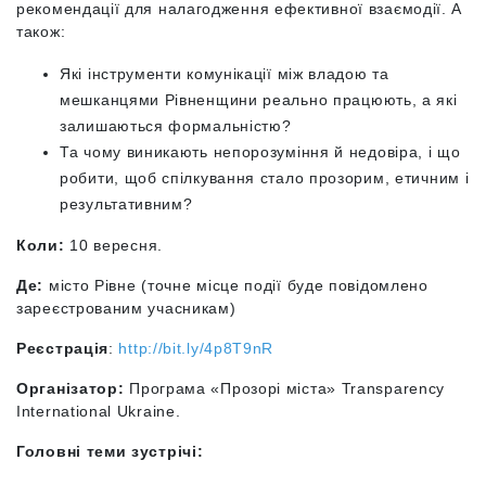
рекомендації для налагодження ефективної взаємодії. А
також:
Які інструменти комунікації між владою та
мешканцями Рівненщини реально працюють, а які
залишаються формальністю?
Та чому виникають непорозуміння й недовіра, і що
робити, щоб спілкування стало прозорим, етичним і
результативним?
Коли:
10 вересня.
Де:
місто
Рівне
(точне місце події буде повідомлено
зареєстрованим учасникам)
Реєстрація
:
http://bit.ly/4p8T9nR
Організатор:
Програма «Прозорі міста» Transparency
International Ukraine.
Головні теми зустрічі: