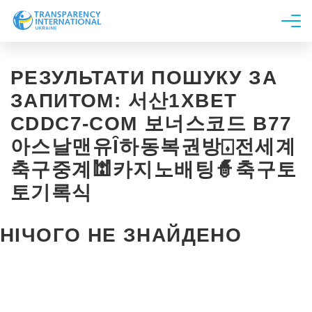
Про нас
РЕЗУЛЬТАТИ ПОШУКУ ЗА
Новини
ЗАПИТОМ:
서산1XBET
Дослідження
CDDC7-COM 보너스코드 B77
Напрями роботи
아스날맨유Ȋ하동복권방⌺전세계
Долучитися
축구중계🕍카지노배팅🧙축구토
토기록식
НІЧОГО НЕ ЗНАЙДЕНО