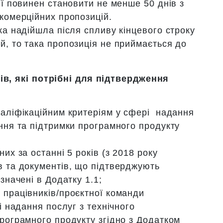
ії повинен становити не менше 50 днів з
 комерційних пропозицій.
ка надійшла після спливу кінцевого строку
й, то така пропозиція не приймається до
ів, які потрібні для підтвердження
валіфікаційним критеріям у сфері надання
ання та підтримки програмного продукту
их за останні 5 років (з 2018 року
в та документів, що підтверджують
значені в Додатку 1.1;
 працівників/проєктної команди
і надання послуг з технічного
програмного продукту згідно з Додатком