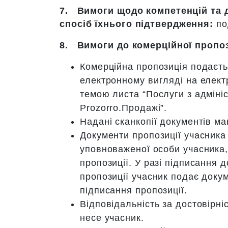
7.
Вимоги щодо компетенцій та 
спосіб їхнього підтвердження:
по
8.
Вимоги до комерційної пропо
Комерційна пропозиція подаєть
електронному вигляді на елек
темою листа “Послуги з адміні
Prozorro.Продажі”.
Надані сканкопії документів ма
Документи пропозиції учасника 
уповноваженої особи учасника,
пропозиції. У разі підписання
пропозиції учасник подає доку
підписання пропозиції.
Відповідальність за достовірні
несе учасник.