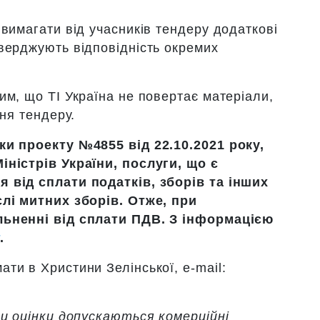
вимагати від учасників тендеру додаткові
верджують відповідність окремих
им, що TI Україна не повертає матеріали,
ння тендеру.
ки проекту №4855 від 22.10.2021 року,
іністрів України, послуги, що є
 від сплати податків, зборів та інших
слі митних зборів. Отже, при
льненні від сплати ПДВ. З інформацією
т
.
ти в Христини Зелінської, е-mail:
ми оцінки допускаються комерційні