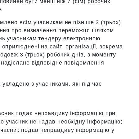
повинен бути менш ніж 7 (сім) робочих
.
млено всім учасникам не пізніше 3 (трьох)
шення про визначення переможця шляхом
нь учасникам тендеру електронною
оприлюднені на сайті організації, зокрема
одовж 3 (трьох) робочих днів, з моменту
 надіслане відповідне повідомлення
 укладено з учасниками, які під час
часник подає неправдиву інформацію при
бо учасник не надав необхідну інформацію;
учасник подав неправдиву інформацію у