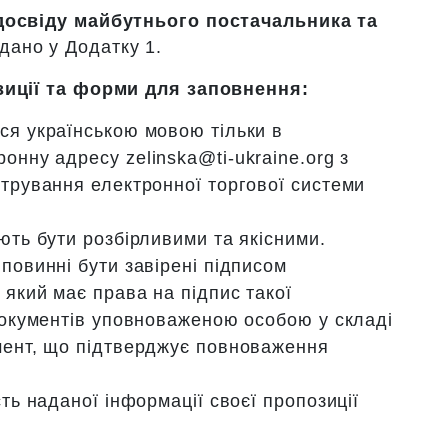
досвіду майбутнього постачальника та
дано у Додатку 1.
зиції та форми для заповнення:
ся українською мовою тільки в
тронну адресу
zelinska@ti-ukraine.org
з
стрування електронної торгової системи
ють бути розбірливими та якісними.
повинні бути завірені підписом
 який має права на підпис такої
 документів уповноваженою особою у складі
мент, що підтверджує повноваження
сть наданої інформації своєї пропозиції