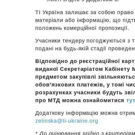
TI Україна залишає за собою право 
матеріали або інформацію, що підт
положень комерційної пропозиції.
Учасники тендеру погоджуються з т
подані на будь-якій стадії проведе
Відповідно до реєстраційної карт
виданої Секретаріатом Кабінету М
предметом закупівлі звільняються
обов’язкових платежів, у томі чи
розрахунках учасники будуть зві
про МТД можна ознайомитися
ту
Додаткову інформацію можна отрима
zelinska@ti-ukraine.org
* До оцінювання згідно з критерія