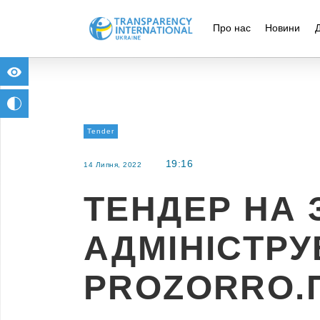
Про нас
Новини
for people with visual impairment
change to b/w
Tender
19:16
14 Липня, 2022
ТЕНДЕР НА 
АДМІНІСТРУ
PROZORRO.