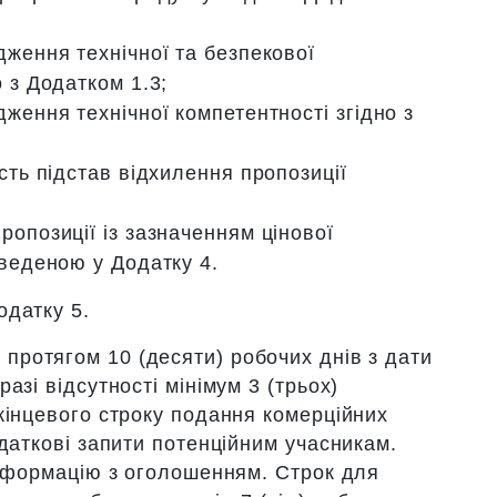
ження технічної та безпекової
о з Додатком 1.3;
ження технічної компетентності згідно з
сть підстав відхилення пропозиції
ропозиції із зазначенням цінової
аведеною у Додатку 4.
одатку 5.
:
протягом 10 (десяти) робочих днів з дати
азі відсутності мінімум 3 (трьох)
кінцевого строку подання комерційних
даткові запити потенційним учасникам.
інформацію з оголошенням. Строк для