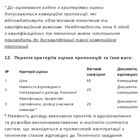
* До оцінювання згідно з критеріями оцінки
допускаються комерційні пропозиції, які
відповідатимуть обов’язковим технічним та
кваліфікаційним вимогам. Невідповідність хоча б одній
з кваліфікаційних та технічних вимог оголошення
призводить до дискваліфікації такої комерційної
пропозиції
.
12. Перелік критеріїв оцінки пропозицій та їхня вага:
Ваговий
Документи,
№
Критерій оцінки
коефіцієнт
відповідніс
1.
Ціна
60
Комерційна
Наявність відповідного
Документи 
2.
20
попереднього досвіду Учасника*
комерційної
Кваліфікація, професійні
Документи 
3.
сертифікати, досвід учасників
20
комерційної
команди**
*
Наявність досвіду виконання проєктів із вдосконалення
та розробки високонавантажених e-auction/e-commerce
систем, що знаходяться в промисловій експлуатації з
технічним станом відповідно до Технічного завдання