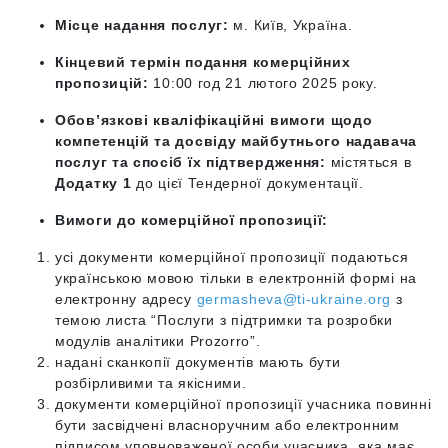
Місце надання послуг:
м. Київ, Україна.
Кінцевий термін подання комерційних
пропозицій:
10:00 год 21 лютого 2025 року.
Обов’язкові кваліфікаційні вимоги щодо
компетенцій та досвіду майбутнього надавача
послуг та спосіб їх підтвердження:
містяться в
Додатку 1
до цієї Тендерної документації.
Вимоги до комерційної пропозиції:
усі документи комерційної пропозиції подаються
українською мовою тільки в електронній формі на
електронну адресу
germasheva@ti-ukraine.org
з
темою листа “
Послуги з підтримки та розробки
модулів аналітики Prozorro
”.
надані сканкопії документів мають бути
розбірливими та якісними.
документи комерційної пропозиції учасника повинні
бути засвідчені власноручним або електронним
підписом уповноваженої особи учасника, яка має