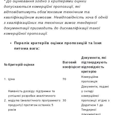
* До оцінювання згідно з критеріями оцінки
допускаються комерційні пропозиції, які
відповідатимуть обов’язковим технічним та
кваліфікаційним вимогам. Невідповідність хоча б одній
з кваліфікаційних та технічних вимог тендерної
документації призводить до дискваліфікації такої
комерційної пропозиції.
Перелік критеріїв оцінки пропозицій та їхня
питома вага:
Документи, які
Ваговий
підтверджують
№
Критерій оцінки
коефіцієнт
відповідність
критерію
Комерційна
1.
Ціна
70
пропозиція
Документи, подані
Наявність досвіду підтримки та
у складі
успішної розробки аналітичного
комерційної
2.
модулю (аналогічного програмного
30
пропозиції згідно з
продукту) протягом останніх 5
Додатком 1 до
років
Тендерної
документації